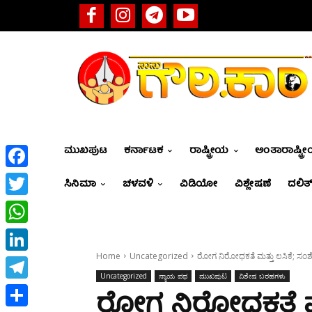
ಮುಖಪುಟ
ಕರ್ನಾಟಕ
ರಾಷ್ಟ್ರೀಯ
ಅಂತಾರಾಷ್ಟ್ರ
Facebook
ಸಿನಿಮಾ
ಚಳವಳಿ
ವಿಡಿಯೋ
ವಿಶ್ಲೇಷಣೆ
ದಲಿತ್
Twitter
WhatsApp
Home
Uncategorized
ರೋಗ ನಿರೋಧಕತೆ ಮತ್ತು ಲಸಿಕೆ; ಸಂಶ
LinkedIn
Uncategorized
ನ್ಯಾಯ ಪಥ
ಮುಖಪುಟ
ವಿಶೇಷ ಬರಹಗಳು
Telegram
ರೋಗ ನಿರೋಧಕತೆ ಮತ