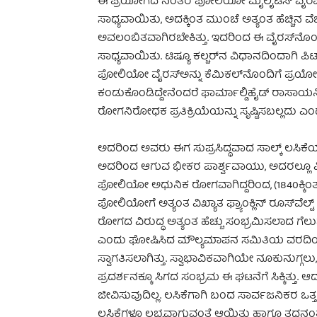
ಈ ಪ್ರಯೋಗದ ನಂತರ ಪೋಲಿಯೋ ಮೈಲೈಟಿಸ್ ವೈರಾಣುವನ್
ಸಾಧ್ಯವಾಯಿತು, ಅದಕ್ಕಿಂತ ಮುಂಚೆ ಅತ್ಯಂತ ಹೆಚ್ಚಿನ
ಅವಲಂಬಿತವಾಗಿರಬೇಕಿತ್ತು. ಇದರಿಂದ ಈ ವೈರಸ್‌ನೊಂದಿಗ
ಸಾಧ್ಯವಾಯಿತು. ಟಿಷ್ಯೂ ಕಲ್ಚರ್‌ನ ವಿಧಾನದಿಂದಾಗಿ ಪಿಟ್
ಪೋಲಿಯೋ ವೈರಸ್‌ಅನ್ನು ಕೆಮಿಕಲ್‌ನೊಂದಿಗೆ ಪ್ರ
ಕಂಡುಕೊಂಡಿದ್ದೇನೆಂದರೆ ಫಾರ್ಮಾಲ್ಡಿಹೈಡ್ ರಾಸಾ
ರೋಗನಿರೋಧಕ ಪ್ರತಿಕ್ರಿಯೆಯನ್ನು ಸೃಷ್ಟಿಸಬಲ್ಲದು ಎಂ
ಅದರಿಂದ ಅವರು ಈಗ ಸುಪ್ರಸಿದ್ಧವಾದ ಸಾಲ್ಕ್ ಲಸಿಕ
ಅದರಿಂದ ಆಗುವ ಭೀಕರ ಪಾರ್ಶ್ವವಾಯು, ಅದರಲ್ಲೂ ವಿಶ
ಪೋಲಿಯೋ ಅಧುನಿಕ ರೋಗವಾಗಿದ್ದರಿಂದ, (1840ಕ್ಕ
ಪೋಲಿಯೋಗೆ ಅತ್ಯಂತ ವಿಖ್ಯಾತ ಫ್ರ್ಯಾಂಕ್ಲಿನ್ ರೂಸ್‌ವೆ
ರೋಗದ ವಿರುದ್ಧ ಅತ್ಯಂತ ಹೆಚ್ಚು ಸಂಭ್ರಮಿಸಲಾದ ಗೆಲ
ಎಂದು ಘೋಷಿಸಿದ ಮೌಲ್ಯಮಾಪನ ಸಮಿತಿಯ ವರದಿಯನ
ಸ್ವಾಗತಿಸಲಾಗಿತ್ತು. ಸ್ವಾಭಾವಿಕವಾಗಿಯೇ ನೂಕುನುಗ್ಗ
ಪ್ರದರ್ಶನಕ್ಕೂ ಸಿಗದ ಸಂಭ್ರಮ ಈ ಘಟನೆಗೆ ಸಿಕ್ಕಿತ್ತ
ಜೀವಿಸುವುದಿಲ್ಲ. ಲಸಿಕೆಗಾಗಿ ಬಂದ ಸಾರ್ವಜನಿಕರ 
ಲಸಿಕೆಗಳೂ ಲಭ್ಯವಾಗುವಂತೆ ಆಯಿತು ಹಾಗೂ ತದನಂ