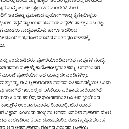
ನು ಒಂದು ಟೆಸ್ಟ್ ಟ್ಯೂಬ್ ಅಂದರೆ ಪ್ರನಾಳದಲ್ಲಿ ಬೆಳೆಯಲು
 ವೆಚ್ಚದ ಮತ್ತು ಚಂಚಲ ಸ್ವಭಾವದ ಮಂಗಗಳ ಮೇಲೆ
ೆ ಅತಿದೊಡ್ಡ ಪ್ರಮಾಣದ ಪ್ರಯೋಗಗಳನ್ನು ಕೈಗೆತ್ತಿಕೊಳ್ಳಲು
ಸ್‌ಬರ್ಗ್ ವಿಶ್ವವಿದ್ಯಾಲಯದ ಜೊನಾಸ್ ಎಡ್ವರ್ಡ್ ಸಾಲ್ಕ್ ಎಂಬ ತಜ್ಞ
ಯೋಗ ಮಾಡಲು ಸಾಧ್ಯವಾಯಿತು ಹಾಗೂ ಅದರಿಂದ
ಯನಿಕದೊಂದಿಗೆ ಪ್ರಯೋಗ ಮಾಡಿದ ನಂತರವೂ ದೇಹದಲ್ಲಿ
ದು.
ೆಯನ್ನು ಕಂಡುಹಿಡಿದರು. ಪೋಲಿಯೊಂದಿದಾಗುವ ಸಾವುಗಳ ಸಂಖ್ಯೆ,
ೇಷವಾಗಿ ಮಕ್ಕಳಲ್ಲಿ ಕಾಣಿಸಿಕೊಳ್ಳುವಂತಹದ್ದು, ಅದರೊಂದಿಗೆ
ಿಂತ ಮುಂಚೆ ಪೋಲಿಯೋ ಆದ ಯಾವುದೇ ವರದಿಗಳಿಲ್ಲ),
ಲ್ಟ್ ತುತ್ತಾಗಿದ್ದು, ಈ ಎಲ್ಲ ಕಾರಣಗಳು ಮಾನವ ಇತಿಹಾಸದಲ್ಲಿಯೇ ಒಂದು
ುವು ಇದಾಗಿದೆ. 1955ರಲ್ಲಿ ಈ ಲಸಿಕೆಯು ಪರಿಣಾಮಕಾರಿಯಾಗಿದೆ
್ನು ಒಂದು ಹಾಲಿವುಡ್ ಘೋಷಣೆಗಿಂತಲೂ ಅದ್ದೂರಿಯಿಂದ
ಲು, ಕಾಲ್ತುಳಿತ ಉಂಟಾಗುವಂತಹ ರೀತಿಯಲ್ಲಿ, ಬೇರೆ ಯಾವ
ು. ಆದರೆ ವಿಜ್ಞಾನ ಎಂಬುದು ಸಂಭ್ರಮ ಅಥವಾ ವಿಪರೀತ ಪ್ರಚಾರದ ಮೇಲೆ
ಒತ್ತಡದ ಕಾರಣದಿಂದ ಕೆಲವು ದೋಷಪೂರಿತ, ರೋಗ ಸೃಷ್ಟಿಸುವಂತಹ
ತರ ಆದ ಅಪಪ್ರಚಾರವು ರೋಗದ ವಿರುದ್ಧದ ಲಸಿಕೆಯ