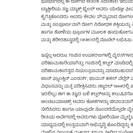
ಭೂಭಾಗದಲ್ಲಿ ಈ ರೋಗದ ಆತಂಕ ಸದಾಕಾಲ ಇರುವಂತೆ ಮಾಡಿ
ಬ್ಯಾಕ್ಟೀರಿಯ ತಜ್ಞ ಮ್ಯಾಕ್ಸ್ ಥೈಲರ್ ಅವರು ಯೆಲ್ಲೋ 
ಕೈಗೆತ್ತಿಕೊಂಡರು. ಅವರು ಕೇವಲ ಸೌಮ್ಯವಾದ ರೋಗ
ಮತ್ತು ಸಂಪೂರ್ಣವಾಗಿ ರೋಗ ನಿರೋಧಕ ಶಕ್ತಿಯನ್ನು
ಹಾಗೂ ಕೋಳಿಯ ಭ್ರೂಣಗಳ ಮೂಲಕ ಹಾದುಹೋಗುವಂತೆ ಮ
ಮತ್ತು ಶರೀರಶಾಸ್ತ್ರದಲ್ಲಿ ೧೯೫೧ರಲ್ಲಿ ನೊಬೆಲ್ ಲಭಿಸಿತು.
ಇಷ್ಟೆಲ್ಲ ಆದರೂ, ಗಾಜಿನ ಉಪಕರಣಗಳಲ್ಲಿ ವೈರಸ್‌ಗಳನ
ಪರಿಣಾಮಕಾರಿಯಾಗಿತ್ತು; ಗಾಜಿನಲ್ಲಿ ಕಲ್ಚರ್ ಮಾಡಿದಲ್
ಪರಿಣಾಮಕಾರತ್ವದ ನಿಯಂತ್ರಣವನ್ನು ಮಾಡಬಹುದಾಗಿತ್ತ
ಜಾನ್ ಫ್ರ್ಯಾಂಕ್ಲಿನ್ ಎಂಡರ್ಸ್, ಥಾಮಸ್ ಹಕಲ್ ವೆಲ್ಲೆರ್ 
ವಿಧಾನವನ್ನು ಮತ್ತೆ ಪರೀಕ್ಷಿಸಿದರು. (ಕ್ಯಾರಲ್ 194
ಇರಲಿಲ್ಲ.) ಈಗ ಈ ತಜ್ಞರ ಬಳಿ ಕಲ್ಚರ್‌ಅನ್ನು ಕಲುಷಿತಗ
ಆಂಟಿಬಯಾಟಿಕ್ಸ್. ಅವರು ಕೋಶಗಳನ್ನು ಜೀವಂತವಾಗಿಡಲು ಬಳಸು
ಸೇರಿಸಿದರು ಹಾಗೂ ಯಾವುದೇ ತೊಂದರೆಯಿಲ್ಲದೇ ವೈರ
ರೀತಿಯ ಆವೇಗದಲ್ಲಿ ಅವರುಗಳು ಪೋಲಿಯೋ ಮೈಲೈಟಿಸ್ 
ಮಾಧ್ಯಮದಲ್ಲಿ ಉತ್ತಮವಾಗಿ ಅಭಿವೃದ್ಧಿ ಹೊಂದಿದ್ದನ
ಮೇಲಿನ ವಿಜಯಕ್ಕೆ ಮಹತ್ವದ ತಿರುವು ನೀಡಿದ ಪ್ರಯೋಗವಾಗ