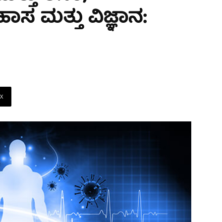
 ಮತ್ತು ವಿಜ್ಞಾನ:
X