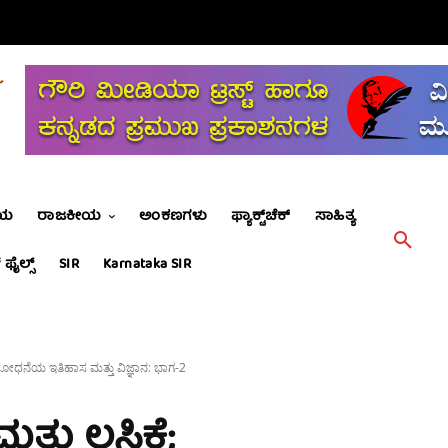
ೀಯ
ರಾಜಕೀಯ
ಅಂಕಣಗಳು
ಫ್ಯಾಕ್ಟ್‌ಚೆಕ್
ಸಾಹಿತ್ಯ
 ಫೈಲ್ಸ್
SIR
Karnataka SIR
ೋಧನೆಯ ಇತಿಹಾಸ ಮತ್ತು ವಿಜ್ಞಾನ: ಭಾಗ-2
್ತು ಲಸಿಕೆ;