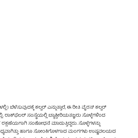
 Advertisement -
 ಬೆಳೆಸುವುದಕ್ಕೆ ಕಲ್ಚರ್ ಎನ್ನುತ್ತಾರೆ, ಈ ರೀತಿ ವೈರಸ್ ಕಲ್ಚರ್
ರಾಕ್‌ಫೆಲರ್ ಸಂಸ್ಥೆಯಲ್ಲಿ ಬ್ಯಾಕ್ಟೀರಿಯತಜ್ಞರು ಸೊಳ್ಳೆಗಳಿಂದ
ಕ್ಷಣೆಯಗಾಗಿ ಸಂಶೋಧನೆ ಮಾಡುತ್ತಿದ್ದರು. ಸೊಳ್ಳೆಗಳನ್ನು
ಧ್ಯವಾಗಿತ್ತು ಹಾಗೂ ಸೋಂಕಿಗೊಳಗಾದ ಮಂಗಗಳು ಉಷ್ಣವಲಯದ