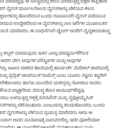
ದ್ದವು. ಆ ಸಂಸ್ಥೆಯಲ್ಲಿ ಕೆಲಸ ಮಾಡುತ್ತಿದ್ದ ದಕ್ಷಿಣ ಆಫ್ರಿಕಾದ
ಫೀವರ್ ವೈರಸ್ ದುರ್ಬಲಗೊಂಡ ವೈರಸ್‌ಅನ್ನು ಬೆಳೆಸುವ ಕೆಲಸ
ಲಕ್ಷಣಗಳನ್ನು ಹೊಂದಿರುವ ಒಂದು ರೂಪಾಂತರಿ ವೈರಸ್ ಪಡೆಯುವ
 ನೀಡುವ ಉದ್ದೇಶದಿಂದ ಆ ವೈರಸ್‌ಅನ್ನು 200 ಇಲಿಗಳ ಮುಖಾಂತರ
ಾಡಿದರು. ಈ ಸಾಧನೆಗಾಗಿ ಥೈಲರ್ ಅವರಿಗೆ ವೈದ್ಯಕೀಯಶಾಸ್ತ್ರ
್ನು ಕಲ್ಚರ್ ಮಾಡುವುದು ಇತರ ಎಲ್ಲಾ ಮಾಧ್ಯಮಗಳಿಗಿಂತ
ಲಿ ಅದರ ವೇಗ, ಅವುಗಳ ಪರಿಸ್ಥಿತಿಗಳ ಮತ್ತು ಅವುಗಳ
ು. 1940ರ ದಶಕದ ಕೊನೆಯಲ್ಲಿ ಹಾರ್ವರ್ಡ್ ಮೆಡಿಕಲ್ ಶಾಲೆಯಲ್ಲಿ
ಮತ್ತು ಫ್ರೆಡ್ರಿಕ್ ಚಾಪ್‌ಮನ್ ರಾಬಿನ್ಸ್ ಎಂಬ ಮೂರು ತಜ್ಞರು ಕ್ಯಾರೆಲ್
4ರಲ್ಲಿ ತೀರಿಕೊಂಡರು ಹಾಗೂ ಮುಂದಿನ ಯಶಸ್ಸನ್ನು ನೋಡಲು ಅವರು
ೊಳಿಸುವ ಬ್ಯಾಕ್ಟೀರಿಯ ವಿರುದ್ಧ ಹೊಸ ಆಯುಧಗಳಿದ್ದವು
ತ್ತಿದ್ದ ರಕ್ತಕ್ಕೆ ಪೆನಿಸಿಲಿನ್ ಮತ್ತು ಸ್ಟ್ರೆಪ್ಟೋಮೈಸಿನ್
ಸ್‌ಗಳನ್ನು ಬೆಳೆಸಬಹುದು ಎಂಬುದನ್ನು ಕಂಡುಕೊಂಡರು. ಒಂದು
ವೈರಸ್‌ಅನ್ನು ಬೆಳೆಸುವ ಪ್ರಯತ್ನ ಮಾಡಿದರು. ಅದು ಆ
್ನು ಕಂಡಾಗ ಅವರ ಸಂತೋಷಕ್ಕೆ ಪಾರವಿರಲಿಲ್ಲ. ಇದೇ ಪೋಲಿಯೋ
ಿತ್ತು. ಈ ಮೂವರಿಗೆ 1954ರಲ್ಲಿ ವೈದ್ಯಕೀಯಶಾಸ್ತ್ರ ಮತ್ತು