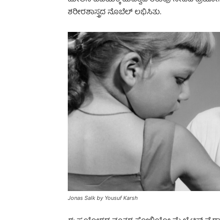
ಶರೀರಶಾಸ್ತ್ರದ ನೊಬೆಲ್ ಲಭಿಸಿತು.
Jonas Salk by Yousuf Karsh