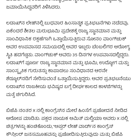
ಜಮಾಯಿಸಿದ್ದವರಿಗೆ ತಿಳಿಸಿದರು.
ಲಡಾಖ್‌ನ ಲೇಹ್‌ನಲ್ಲಿ ಬುಧವಾರ ಹಿಂಸಾತ್ಮಕ ಪ್ರತಿಭಟನೆಗಳು ನಡೆದವು.
ಏಕೆಂದರೆ ಶೀತಲ ಮರುಭೂಮಿ ಪ್ರದೇಶಕ್ಕೆ ರಾಜ್ಯ ಸ್ಥಾನಮಾನ ಮತ್ತು
ಸಾಂವಿಧಾನಿಕ ರಕ್ಷಣೆಗಾಗಿ ಒತ್ತಾಯಿಸುತ್ತಿರುವ ಸೋನಂ ವಾಂಗ್‌ಚುಕ್
ಅವರ ಉಪವಾಸದ ಸಮಯದಲ್ಲಿ ಅವರ ಇಬ್ಬರು ಬೆಂಬಲಿಗರ ಆರೋಗ್ಯ
ಸ್ಥಿತಿ ಹದಗೆಟ್ಟಿತು. ವಾಂಗ್‌ಚುಕ್ ಅವರು 35 ದಿನಗಳ ಉಪವಾಸದಲ್ಲಿದ್ದರು.
ಲಡಾಖ್‌ಗೆ ಪೂರ್ಣ ರಾಜ್ಯ ಸ್ಥಾನಮಾನ ಮತ್ತು ಭೂಮಿ, ಉದ್ಯೋಗ ಮತ್ತು
ಸಾಂಸ್ಕೃತಿಕ ಗುರುತನ್ನು ಕಾಪಾಡಲು ಸಂವಿಧಾನದ ಆರನೇ
ಶೆಡ್ಯೂಲ್‌ನಡಿಗೆ ಸೇರಿಸುವಂತೆ ಒತ್ತಾಯಿಸುತ್ತಿದ್ದರು. ಅವರ ಪ್ರತಿಭಟನೆಯು
ಲಡಾಖ್‌ನ ರಾಜಕೀಯ ಭವಿಷ್ಯದ ಬಗ್ಗೆ ದೀರ್ಘಕಾಲದ ಕಾಳಜಿಗಳನ್ನು
ಮತ್ತೆ ಚಿಗುರಿಸಿದೆ.
ಬಿಜೆಪಿ ನಂತರ X ನಲ್ಲಿ ಕಾಂಗ್ರೆಸ್‌ನ ಮೇಲೆ ಹಿಂಸೆಗೆ ಪ್ರಚೋದನೆ ನೀಡಿದ
ಆರೋಪ ಮಾಡಿತು. ಪಕ್ಷದ ನಾಯಕ ಅಮಿತ್ ಮಲ್ವಿಯಾ ಅವರು X ನಲ್ಲಿ
ಚಿತ್ರಗಳನ್ನು ಹಂಚಿಕೊಂಡು, “ಅಪ್ಪರ್ ಲೇಹ್ ವಾರ್ಡ್‌ನ ಕಾಂಗ್ರೆಸ್
ಕೌನ್ಸಿಲರ್ ಜನಸಮೂಹವನ್ನು ಪ್ರಚೋದಿಸುತ್ತಿರುವುದು ಮತ್ತು ಬಿಜೆಪಿ