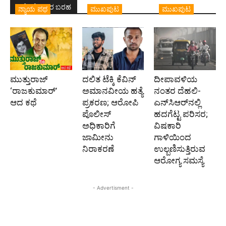
ಇದೇ ಲೇಖಕರ ಬರಹ
ನ್ಯಾಯ ಪಥ
ಮುಖಪುಟ
ಮುಖಪುಟ
ಮುತ್ತುರಾಜ್
ದಲಿತ ಟೆಕ್ಕಿ ಕೆವಿನ್
ದೀಪಾವಳಿಯ
‘ರಾಜಕುಮಾರ್‍’
ಅಮಾನವೀಯ ಹತ್ಯೆ
ನಂತರ ದೆಹಲಿ-
ಆದ ಕಥೆ
ಪ್ರಕರಣ; ಆರೋಪಿ
ಎನ್‌ಸಿಆರ್‌ನಲ್ಲಿ
ಪೊಲೀಸ್‌
ಹದಗೆಟ್ಟ ಪರಿಸರ;
ಅಧಿಕಾರಿಗೆ
ವಿಷಕಾರಿ
ಜಾಮೀನು
ಗಾಳಿಯಿಂದ
ನಿರಾಕರಣೆ
ಉಲ್ಬಣಿಸುತ್ತಿರುವ
ಆರೋಗ್ಯ ಸಮಸ್ಯೆ
- Advertisment -