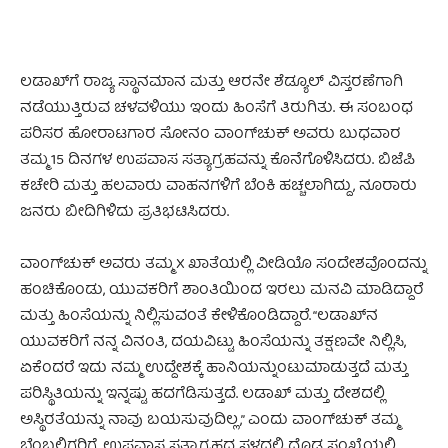
ಲಡಾಖ್‌ಗೆ ರಾಜ್ಯ ಸ್ಥಾನಮಾನ ಮತ್ತು ಆರನೇ ಶೆಡ್ಯೂಲ್ ವಿಸ್ತರಣೆಗಾಗಿ
ನಡೆಯುತ್ತಿರುವ ಚಳವಳಿಯು ಇಂದು ಹಿಂಸೆಗೆ ತಿರುಗಿತು. ಈ ಸಂಬಂಧ
ಪರಿಸರ ಹೋರಾಟಗಾರ ಸೋನಂ ವಾಂಗ್‌ಚುಕ್ ಅವರು ಬುಧವಾರ
ತಮ್ಮ 15 ದಿನಗಳ ಉಪವಾಸ ಸತ್ಯಾಗ್ರಹವನ್ನು ಕೊನೆಗೊಳಿಸಿದರು. ಬಿಜೆಪಿ
ಕಚೇರಿ ಮತ್ತು ಹಲವಾರು ವಾಹನಗಳಿಗೆ ಬೆಂಕಿ ಹಚ್ಚಲಾಗಿದ್ದು, ನೂರಾರು
ಜನರು ಬೀದಿಗಿಳಿದು ಪ್ರತಿಭಟಿಸಿದರು.
ವಾಂಗ್‌ಚುಕ್ ಅವರು ತಮ್ಮ X ಖಾತೆಯಲ್ಲಿ ವೀಡಿಯೊ ಸಂದೇಶವೊಂದನ್ನು
ಹಂಚಿಕೊಂಡು, ಯುವಕರಿಗೆ ಶಾಂತಿಯಿಂದ ಇರಲು ಮನವಿ ಮಾಡಿದ್ದಾರೆ
ಮತ್ತು ಹಿಂಸೆಯನ್ನು ನಿಲ್ಲಿಸುವಂತೆ ಕೇಳಿಕೊಂಡಿದ್ದಾರೆ. “ಲಡಾಖ್‌ನ
ಯುವಕರಿಗೆ ನನ್ನ ವಿನಂತಿ, ದಯವಿಟ್ಟು ಹಿಂಸೆಯನ್ನು ತಕ್ಷಣವೇ ನಿಲ್ಲಿಸಿ,
ಏಕೆಂದರೆ ಇದು ನಮ್ಮ ಉದ್ದೇಶಕ್ಕೆ ಹಾನಿಯನ್ನುಂಟುಮಾಡುತ್ತದೆ ಮತ್ತು
ಪರಿಸ್ಥಿತಿಯನ್ನು ಇನ್ನಷ್ಟು ಹದಗೆಡಿಸುತ್ತದೆ. ಲಡಾಖ್ ಮತ್ತು ದೇಶದಲ್ಲಿ
ಅಸ್ಥಿರತೆಯನ್ನು ನಾವು ಬಯಸುವುದಿಲ್ಲ,” ಎಂದು ವಾಂಗ್‌ಚುಕ್ ತಮ್ಮ
ಬೆಂಬಲಿಗರಿಗೆ, ಉಪವಾಸ ಸತ್ಯಾಗ್ರಹದ ಸ್ಥಳದಲ್ಲಿ ದೊಡ್ಡ ಸಂಖ್ಯೆಯಲ್ಲಿ