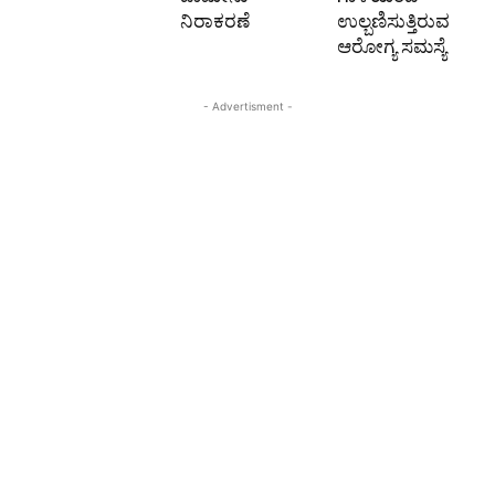
ನಿರಾಕರಣೆ
ಉಲ್ಬಣಿಸುತ್ತಿರುವ
ಆರೋಗ್ಯ ಸಮಸ್ಯೆ
- Advertisment -