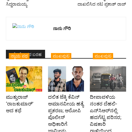
ಸಿದ್ದರಾಮಯ್ಯ
ದಾಖಲಿಸಿದ ನಟ ಪ್ರಕಾಶ್ ರಾಜ್
ನಾನು ಗೌರಿ
ಇದೇ ಲೇಖಕರ ಬರಹ
ನ್ಯಾಯ ಪಥ
ಮುಖಪುಟ
ಮುಖಪುಟ
ಮುತ್ತುರಾಜ್
ದಲಿತ ಟೆಕ್ಕಿ ಕೆವಿನ್
ದೀಪಾವಳಿಯ
‘ರಾಜಕುಮಾರ್‍’
ಅಮಾನವೀಯ ಹತ್ಯೆ
ನಂತರ ದೆಹಲಿ-
ಆದ ಕಥೆ
ಪ್ರಕರಣ; ಆರೋಪಿ
ಎನ್‌ಸಿಆರ್‌ನಲ್ಲಿ
ಪೊಲೀಸ್‌
ಹದಗೆಟ್ಟ ಪರಿಸರ;
ಅಧಿಕಾರಿಗೆ
ವಿಷಕಾರಿ
ಜಾಮೀನು
ಗಾಳಿಯಿಂದ