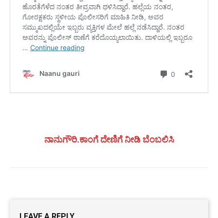
ನಾನುಗೌರಿ.ಕಾಂಗೆ ದೇಣಿಗೆ ನೀಡಿ ಬೆಂಬಲಿಸಿ
LEAVE A REPLY