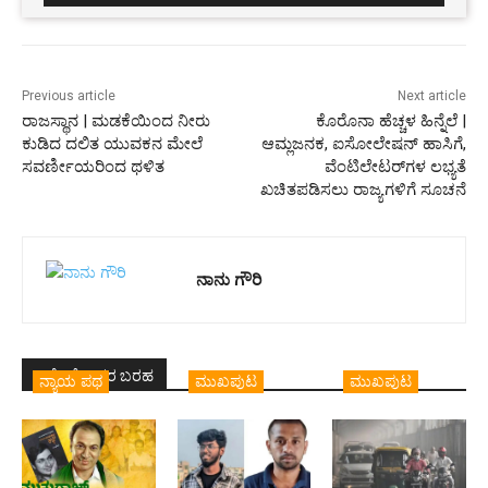
Previous article
Next article
ರಾಜಸ್ಥಾನ | ಮಡಕೆಯಿಂದ ನೀರು
ಕೊರೊನಾ ಹೆಚ್ಚಳ ಹಿನ್ನೆಲೆ |
ಕುಡಿದ ದಲಿತ ಯುವಕನ ಮೇಲೆ
ಆಮ್ಲಜನಕ, ಐಸೋಲೇಷನ್ ಹಾಸಿಗೆ,
ಸವರ್ಣೀಯರಿಂದ ಥಳಿತ
ವೆಂಟಿಲೇಟರ್‌ಗಳ ಲಭ್ಯತೆ
ಖಚಿತಪಡಿಸಲು ರಾಜ್ಯಗಳಿಗೆ ಸೂಚನೆ
ನಾನು ಗೌರಿ
ಇದೇ ಲೇಖಕರ ಬರಹ
ನ್ಯಾಯ ಪಥ
ಮುಖಪುಟ
ಮುಖಪುಟ