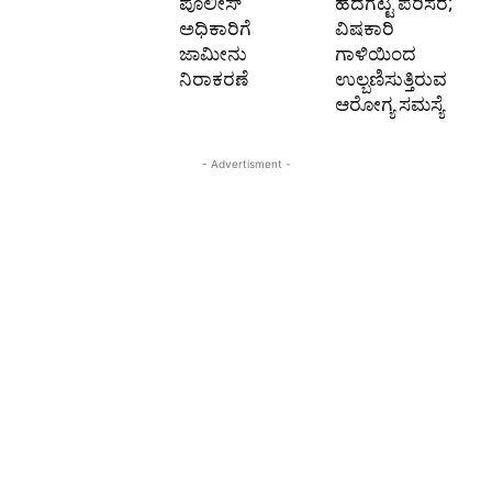
ಪೊಲೀಸ್‌
ಹದಗೆಟ್ಟ ಪರಿಸರ;
ಅಧಿಕಾರಿಗೆ
ವಿಷಕಾರಿ
ಜಾಮೀನು
ಗಾಳಿಯಿಂದ
ನಿರಾಕರಣೆ
ಉಲ್ಬಣಿಸುತ್ತಿರುವ
ಆರೋಗ್ಯ ಸಮಸ್ಯೆ
- Advertisment -