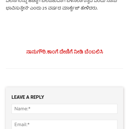
ವಲಸಿಗರನ್ನು ಹೆಚ್ಚಾಗಿ ಬಲಿಪಶುವಾಗಿ ಬಳಸಲಾಗುತ್ತದೆ ಎಂದು ನಾನು
ಭಾವಿಸುತ್ತೇನೆ” ಎಂದು 25 ವರ್ಷದ ಮಾರ್ಕ್ವೆಜ್ ಹೇಳಿದರು.
ನಾನುಗೌರಿ.ಕಾಂಗೆ ದೇಣಿಗೆ ನೀಡಿ ಬೆಂಬಲಿಸಿ
LEAVE A REPLY
Name
Email: