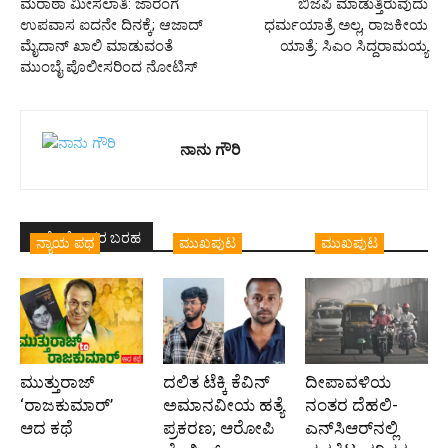
ಮರಾಠಾ ಮೀಸಲಾತಿ: ಜಾರಂಗೆ
ಬಿಜೆಪಿ ಮಾಡುತ್ತಿರುವುದು
ಉಪವಾಸ ಐದನೇ ದಿನಕ್ಕೆ; ಆಜಾದ್
ಧರ್ಮಯಾತ್ರೆ ಅಲ್ಲ, ರಾಜಕೀಯ
ಮೈದಾನ್ ಖಾಲಿ ಮಾಡುವಂತೆ
ಯಾತ್ರೆ: ಸಿಎಂ ಸಿದ್ದರಾಮಯ್ಯ
ಮುಂಬೈ ಪೊಲೀಸರಿಂದ ನೋಟಿಸ್
ನಾನು ಗೌರಿ
ಇದೇ ಲೇಖಕರ ಬರಹ
ನ್ಯಾಯ ಪಥ
ಮುಖಪುಟ
ಮುಖಪುಟ
ಮುತ್ತುರಾಜ್
ದಲಿತ ಟೆಕ್ಕಿ ಕೆವಿನ್
ದೀಪಾವಳಿಯ
‘ರಾಜಕುಮಾರ್‍’
ಅಮಾನವೀಯ ಹತ್ಯೆ
ನಂತರ ದೆಹಲಿ-
ಆದ ಕಥೆ
ಪ್ರಕರಣ; ಆರೋಪಿ
ಎನ್‌ಸಿಆರ್‌ನಲ್ಲಿ