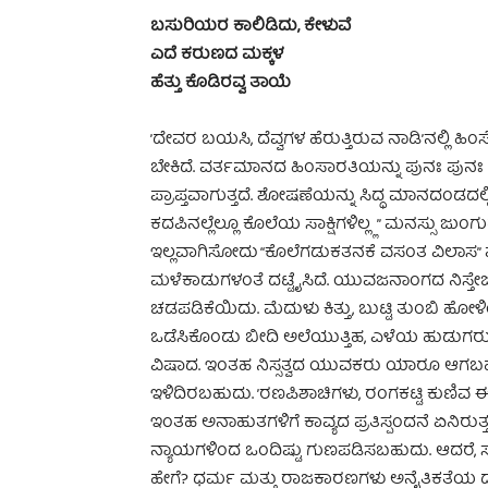
ಬಸುರಿಯರ ಕಾಲಿಡಿದು, ಕೇಳುವೆ
ಎದೆ ಕರುಣದ ಮಕ್ಕಳ
ಹೆತ್ತು ಕೊಡಿರವ್ವ ತಾಯೆ
’ದೇವರ ಬಯಸಿ, ದೆವ್ವಗಳ ಹೆರುತ್ತಿರುವ ನಾಡಿ’ನಲ್ಲಿ ಹಿ
ಬೇಕಿದೆ. ವರ್ತಮಾನದ ಹಿಂಸಾರತಿಯನ್ನು ಪುನಃ ಪುನ
ಪ್ರಾಪ್ತವಾಗುತ್ತದೆ. ಶೋಷಣೆಯನ್ನು ಸಿದ್ಧ ಮಾನದಂಡದಲ್ಲಿ
ಕದಪಿನಲ್ಲೆಲ್ಲೂ ಕೊಲೆಯ ಸಾಕ್ಷಿಗಳಿಲ್ಲ್ಲ” ಮನಸ್ಸು ಜುಂಗುಡ
ಇಲ್ಲವಾಗಿಸೋದು “ಕೊಲೆಗಡುಕತನಕೆ ವಸಂತ ವಿಲಾಸ” ಪ್
ಮಳೆಕಾಡುಗಳಂತೆ ದಟ್ಟೈಸಿದೆ. ಯುವಜನಾಂಗದ ನಿಸ್
ಚಡಪಡಿಕೆಯಿದು. ಮೆದುಳು ಕಿತ್ತು, ಬುಟ್ಟಿ ತುಂಬಿ 
ಒಡೆಸಿಕೊಂಡು ಬೀದಿ ಅಲೆಯುತ್ತಿಹ, ಎಳೆಯ ಹುಡುಗರು” ಕವ
ವಿಷಾದ. ಇಂತಹ ನಿಸ್ಸತ್ವದ ಯುವಕರು ಯಾರೂ ಆಗಬ
ಇಳಿದಿರಬಹುದು. ’ರಣಪಿಶಾಚಿಗಳು, ರಂಗಕಟ್ಟಿ ಕುಣಿವ ಈ
ಇಂತಹ ಅನಾಹುತಗಳಿಗೆ ಕಾವ್ಯದ ಪ್ರತಿಸ್ಪಂದನೆ ಏನಿರು
ನ್ಯಾಯಗಳಿಂದ ಒಂದಿಷ್ಟು ಗುಣಪಡಿಸಬಹುದು. ಆದರೆ, ಸ
ಹೇಗೆ? ಧರ್ಮ ಮತ್ತು ರಾಜಕಾರಣಗಳು ಅನೈತಿಕತೆಯ ದ