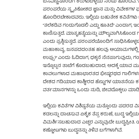
ಬಸವಣ್ಣನೊಂದಿಗೆ ಕರುಳುಬಳ್ಳಿಯ ನಂಟು ಹೊಂದಿವೆ. 
ಪರಂಪರೆಯ ಸ್ಮೃತಿಕೋಶದ ಜ್ಞಾನ ಮತ್ತು ವಿವೇಕಗಳ ಫಲಾ
ಹೊಂದಿರಬೇಕಾದವರು. ಇಲ್ಲಿಯ ಬಹುತೇಕ ಕವಿತೆಗಳು 
“ತಲೆಕಡಿವ ಗಂಡುಗೊಡಲಿ ಎದ್ದು ಕೂತಿದೆ” ಎಂದಾಗ, ಇ
ಕಾಣಿಸುತ್ತದೆ. ಮಾತೃಹತ್ಯೆಯನ್ನು ಮೌಲ್ಯವಾಗಿಸಿಕ
ಎಂದು ಪ್ರಶ್ನಿಸುತ್ತದೆ. ಪರಂಪರೆಯೊಂದಿಗೆ ಸಾಧಿಸಿಕೊ
ಮಹಾಕಾವ್ಯ, ಜನಪದದಂತಹ ಹಲವು ಆಯಾಮಗಳಲ್ಲಿ ಹೊ
ಉಪ್ಪು?’ ಎಂದು ಓದಿದಾಗ, ಧಕ್ಕನೆ ನೆನಪಾಗುವುದು, ಗಂಡಿನ ಭ
ಇನ್ನೊಬ್ಬನ ತಾಬೆಗೆ ಕೊಡಬಹುದಾದ; ಅದಕ್ಕೆ ಯಾವ ಮ
ಕಾವಲುಗಳಾದ ಮಹಾಭಾರತದ ಭೀಷ್ಮರಥದ ಗಾಲಿಗಳನ್ನು 
ದೇಶದ ಗಡಿಯಾದ ಕಾಶ್ಮೀರದ ಹೆಣ್ಣುಗಳ ಯಾತನೆಯ ಕಣ್ಣ
ವರ್ತಮಾನಗಳನ್ನು ಒಂದು ನುಡಿ, ಜೀವದೊಕ್ಕಲು ಮಾಡಿ
ಇಲ್ಲಿಯ ಕವಿತೆಗಳ ವಿಶಿಷ್ಟತೆಯ ಮತ್ತೊಂದು ಪದರದ ವಿನ್ಯ
ಕಡಲನ್ನು ದಾಟಿಸುವ ಏಕೈಕ ತೆಪ್ಪ ಕರುಣೆ, ಬುದ್ಧ ಇಲ್ಲಿಯ 
ವಿಮರ್ಶಿಸಬಹುದಾದ ಎಚ್ಚರ ಎನ್ನುವುದೇ ಬುದ್ಧಪ್ರ
ಕಣ್ಣೋಟಗಳು ಬುದ್ಧನನ್ನು ತಿಳಿವ ಬಗೆಗಳಾಗಿವೆ.