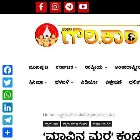
ಮುಖಪುಟ
ಕರ್ನಾಟಕ
ರಾಷ್ಟ್ರೀಯ
ಅಂತಾರಾಷ್ಟ್ರ
Facebook
ಸಿನಿಮಾ
ಚಳವಳಿ
ವಿಡಿಯೋ
ವಿಶ್ಲೇಷಣೆ
ದಲಿತ್
Twitter
WhatsApp
Home
ನ್ಯಾಯ ಪಥ
‘ಮಾವಿನ ಮರ’ ಕಂಡ ಕನಸು
LinkedIn
ನ್ಯಾಯ ಪಥ
ನ್ಯಾಯಪಥ ಇ ಪೇಪರ್
ಪುಸ್ತಕ ವಿಮರ್ಶೆ
Telegram
‘ಮಾವಿನ ಮರ’ ಕಂಡ