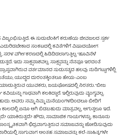
ಂಸೆ ವಿಜೃಂಭಿಸುತ್ತಿದೆ. ಈ ಸುಡುಬೆಂಕಿಗೆ ಕರುಣೆಯ ಜೀವಜಲದ ಸ್ಪರ್ಶ
ಃ ಎದುರಿಡಬೇಕಾದ ಸಂಕಟದಲ್ಲಿ ಕವಿತೆಗಳಿಗೆ ವಿಷಾದಯೋಗ
, ಸರಳ ವರ್ಗೀಕರಣದಲ್ಲಿ ಹಿಡಿದಿಡಲಾಗುತ್ತಿಲ್ಲ. “ಹೂವಿನೆಳೆ
ುತ್ತದೆ. ಇದು ಸಾಕ್ಷ್ಯನಾಶವಲ್ಲ. ಸಾಕ್ಷ್ಯವನ್ನು ನೆನಪೂ ಇರದಂತೆ
ರಾಪ್ತವಾಗಿರುವ ವರ್ತಮಾನದ ಸುಡುಸತ್ಯದ ಹಲವು ನುಡಿಗಟ್ಟುಗಳಿಲ್ಲಿ
ತೇಜತೆಯು, ಯುದ್ಧದ ದುರಂತಕ್ಕಿಂತಲೂ ಹೇಯ-ಎಂಬ
ಹೋಳಿಯಾಡುತ್ತಿರುವ ಯುವಕರು, ಜಯಘೋಷದಲ್ಲಿ ನಿರತರು. “ಬೀಜ
ಿಯನ್ನು ಗಾಢವಾಗಿ ಕಲಕಿದ್ದಾರೆ. ಇಲ್ಲಿರುವುದು ವ್ಯಂಗ್ಯವಲ್ಲ.
ಹುದು. ಅವರು ನಮ್ಮ ನಿಮ್ಮ ಮನೆಯಂಗಳದಿಂದಲೂ ಬೀದಿಗೆ
 ಕಾಲದಲ್ಲಿ ಏನೂ ಆಗಿ ಬಿಡಬಹುದು ಮಾತ್ರವಲ್ಲ, ಆಗುತ್ತಲೂ ಇದೆ.
ತ್ತದೆ? ಯಾಕಿರುತ್ತದೆ? ಹೌದು, ಸಾಮಾಜಿಕ ಗಾಯಗಳನ್ನು, ಕಾನೂನು
ಾಂಸ್ಕೃತಿಕವಾಗಿ ಛಿದ್ರವಾಗುತ್ತಿರುವ ಸಮಾಜವನ್ನು ಜೋಡಿಸುವುದು
ಾರಿಯಲ್ಲಿ ಸಾಗುವಾಗ ಅಂತಹ ಸಮಾಜವನ್ನು ಕಲೆ-ಸಾಹಿತ್ಯಗಳೇ