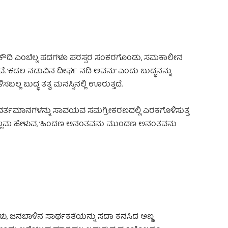
ಲು, ಕೌದಿ ಎಂಬೆಲ್ಲ ಪದಗಳೂ ಪರಸ್ಪರ ಸಂಕರಗೊಂಡು, ಸಮಕಾಲೀನ
ವೆ. ’ಕಡಲ ನಡುವಿನ ದೀರ್ಘ ನದಿ ಅವನು’ ಎಂದು ಬುದ್ಧನನ್ನು
ಲ್ಲ ಬುದ್ಧ ತತ್ವ ಮನಸ್ಸಿನಲ್ಲಿ ಊರುತ್ತದೆ.
್ತು ವರ್ತಮಾನಗಳನ್ನು ಸಾವಯವ ಸಮಗ್ರೀಕರಣದಲ್ಲಿ ಎರಕಗೊಳಿಸುತ್ತ
ವುದು. ಅಲ್ಲಮ ಹೇಳುವ, ’ಹಿಂದಣ ಅನಂತವನು ಮುಂದಣ ಅನಂತವನು
ಳು, ಜನಬಾಳಿನ ಸಾರ್ಥಕತೆಯನ್ನು ಸದಾ ಕನಸಿದ ಅಣ್ಣ