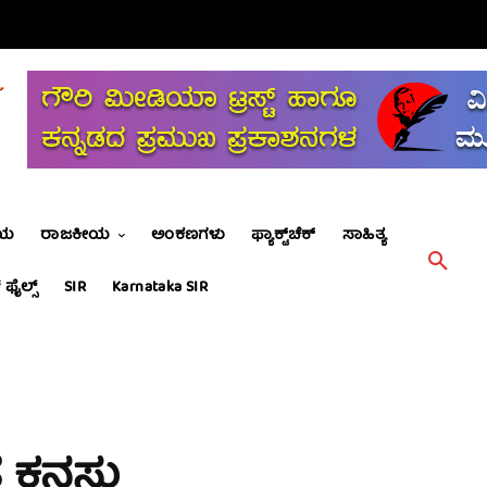
ೀಯ
ರಾಜಕೀಯ
ಅಂಕಣಗಳು
ಫ್ಯಾಕ್ಟ್‌ಚೆಕ್
ಸಾಹಿತ್ಯ
 ಫೈಲ್ಸ್
SIR
Karnataka SIR
 ಕನಸು