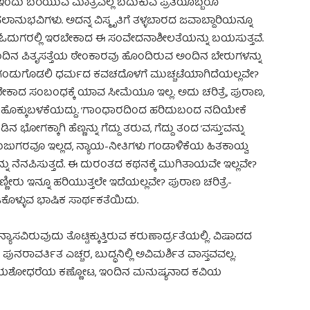
ಇಂದು ಬರೆಯುವ ಮಾತ್ರವಲ್ಲ ಬದುಕುವ ಪ್ರತಿಯೊಬ್ಬರೂ
ನುಭವಿಗಳು. ಅದನ್ನ ವಿಸ್ಮೃತಿಗೆ ತಳ್ಳಬಾರದ ಜವಾಬ್ದಾರಿಯನ್ನೂ
ಓದುಗರಲ್ಲಿ ಇರಬೇಕಾದ ಈ ಸಂವೇದನಾಶೀಲತೆಯನ್ನು ಬಯಸುತ್ತವೆ.
ಂದಿನ ಪಿತೃಸತ್ತೆಯ ಠೇಂಕಾರವು ಹೊಂದಿರುವ ಅಂದಿನ ಬೇರುಗಳನ್ನು
ೊಂಡ ಗಂಡುಗೊಡಲಿ ಧರ್ಮದ ಕವಚದೊಳಗೆ ಮುಚ್ಚಟೆಯಾಗಿದೆಯಲ್ಲವೇ?
ಳ್ಳಬೇಕಾದ ಸಂಬಂಧಕ್ಕೆ ಯಾವ ಸೀಮೆಯೂ ಇಲ್ಲ. ಅದು ಚರಿತ್ರೆ, ಪುರಾಣ,
ಕ್ಕುಬಳಕೆಯದ್ದು. ’ಗಾಂಧಾರದಿಂದ ಹರಿದುಬಂದ ನದಿಯೇಕೆ
ೋಗಕ್ಕಾಗಿ ಹೆಣ್ಣನ್ನು ಗೆದ್ದು ತರುವ, ಗೆದ್ದು ತಂದ ’ವಸ್ತು’ವನ್ನು
ುಜುಗರವೂ ಇಲ್ಲದ, ನ್ಯಾಯ-ನೀತಿಗಳು ಗಂಡಾಳಿಕೆಯ ಹಿತಕಾಯ್ವ
ನೆನಪಿಸುತ್ತದೆ. ಈ ದುರಂತದ ಕಥನಕ್ಕೆ ಮುಗಿತಾಯವೇ ಇಲ್ಲವೇ?
ೀರು ಇನ್ನೂ ಹರಿಯುತ್ತಲೇ ಇದೆಯಲ್ಲವೇ? ಪುರಾಣ ಚರಿತ್ರೆ-
ಕೊಳ್ಳುವ ಭಾಷಿಕ ಸಾರ್ಥಕತೆಯಿದು.
ಾಸವಿರುವುದು ತೊಟ್ಟಿಕ್ಕುತ್ತಿರುವ ಕರುಣಾರ್ದ್ರತೆಯಲ್ಲಿ. ವಿಷಾದದ
ಪುನರಾವರ್ತಿತ ಎಚ್ಚರ, ಬುದ್ಧನಿಲ್ಲಿ ಅವಿಮರ್ಶಿತ ವಾಸ್ತವವಲ್ಲ.
ೀತಿ. ಯಶೋಧರೆಯ ಕಣ್ಣೋಟ, ಇಂದಿನ ಮನುಷ್ಯನಾದ ಕವಿಯ