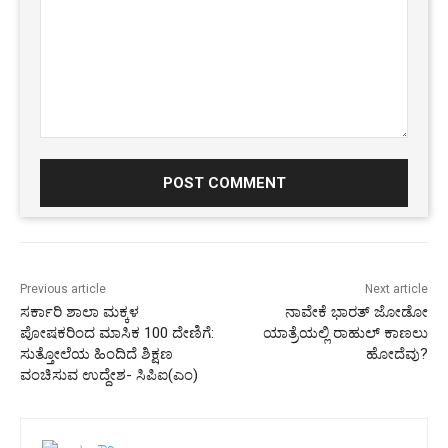
Comment:
Previous article
Next article
ಸರ್ಕಾರಿ ಶಾಲಾ ಮಕ್ಕಳ
ನಾವೇಕೆ ಭಾರತ್ ಜೋಡೋ
ಪೋಷಕರಿಂದ ಮಾಸಿಕ 100 ದೇಣಿಗೆ:
ಯಾತ್ರೆಯಲ್ಲಿ ರಾಹುಲ್ ಕಾಣಲು
ಸುತ್ತೋಲೆಯ ಹಿಂದಿದೆ ಶಿಕ್ಷಣ
ಹೋದೆವು?
ವಂಚಿಸುವ ಉದ್ದೇಶ- ಸಿಪಿಐ(ಎಂ)