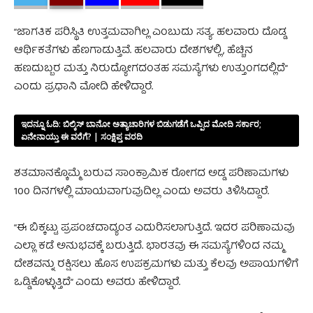
“ಜಾಗತಿಕ ಪರಿಸ್ಥಿತಿ ಉತ್ತಮವಾಗಿಲ್ಲ ಎಂಬುದು ಸತ್ಯ. ಹಲವಾರು ದೊಡ್ಡ
ಆರ್ಥಿಕತೆಗಳು ಹೆಣಗಾಡುತ್ತಿವೆ. ಹಲವಾರು ದೇಶಗಳಲ್ಲಿ, ಹೆಚ್ಚಿನ
ಹಣದುಬ್ಬರ ಮತ್ತು ನಿರುದ್ಯೋಗದಂತಹ ಸಮಸ್ಯೆಗಳು ಉತ್ತುಂಗದಲ್ಲಿದೆ”
ಎಂದು ಪ್ರಧಾನಿ ಮೋದಿ ಹೇಳಿದ್ದಾರೆ.
ಇದನ್ನೂ ಓದಿ:
ಬಿಲ್ಕಿಸ್‌ ಬಾನೋ ಅತ್ಯಾಚಾರಿಗಳ ಬಿಡುಗಡೆಗೆ ಒಪ್ಪಿದ ಮೋದಿ ಸರ್ಕಾರ;
ಏನೇನಾಯ್ತು ಈ ವರೆಗೆ? | ಸಂಕ್ಷಿಪ್ತ ವರದಿ
ಶತಮಾನಕ್ಕೊಮ್ಮೆ ಬರುವ ಸಾಂಕ್ರಾಮಿಕ ರೋಗದ ಅಡ್ಡ ಪರಿಣಾಮಗಳು
100 ದಿನಗಳಲ್ಲಿ ಮಾಯವಾಗುವುದಿಲ್ಲ ಎಂದು ಅವರು ತಿಳಿಸಿದ್ದಾರೆ.
“ಈ ಬಿಕ್ಕಟ್ಟು ಪ್ರಪಂಚದಾದ್ಯಂತ ಎದುರಿಸಲಾಗುತ್ತಿದೆ. ಇದರ ಪರಿಣಾಮವು
ಎಲ್ಲಾ ಕಡೆ ಅನುಭವಕ್ಕೆ ಬರುತ್ತಿದೆ. ಭಾರತವು ಈ ಸಮಸ್ಯೆಗಳಿಂದ ನಮ್ಮ
ದೇಶವನ್ನು ರಕ್ಷಿಸಲು ಹೊಸ ಉಪಕ್ರಮಗಳು ಮತ್ತು ಕೆಲವು ಅಪಾಯಗಳಿಗೆ
ಒಡ್ಡಿಕೊಳ್ಳುತ್ತಿದೆ” ಎಂದು ಅವರು ಹೇಳಿದ್ದಾರೆ.