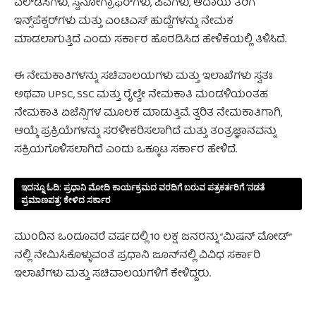
ಎಲ್‌ಡಿಸಿಗಳು, ಸ್ಟೆನೋಗ್ರಾಫರ್‌ಗಳು, ಪಿಎಗಳು, ಆದಾಯ ತೆರಿಗೆ
ಇನ್ಸ್‌ಪೆಕ್ಟರ್‌ಗಳು ಮತ್ತು ಎಂಟಿಎಸ್ ಹುದ್ದೆಗಳನ್ನು ನೇಮಕ
ಮಾಡಲಾಗುತ್ತಿದೆ ಎಂದು ಸರ್ಕಾರ ಹೊರಡಿಸಿದ ಹೇಳಿಕೆಯಲ್ಲಿ ತಿಳಿಸಿದೆ.
ಈ ನೇಮಕಾತಿಗಳನ್ನು ಸಚಿವಾಲಯಗಳು ಮತ್ತು ಇಲಾಖೆಗಳು ಸ್ವತಃ
ಅಥವಾ UPSC, SSC ಮತ್ತು ರೈಲ್ವೇ ನೇಮಕಾತಿ ಮಂಡಳಿಯಂತಹ
ನೇಮಕಾತಿ ಏಜೆನ್ಸಿಗಳ ಮೂಲಕ ಮಾಡುತ್ತಿವೆ. ತ್ವರಿತ ನೇಮಕಾತಿಗಾಗಿ,
ಆಯ್ಕೆ ಪ್ರಕ್ರಿಯೆಗಳನ್ನು ಸರಳೀಕರಿಸಲಾಗಿದೆ ಮತ್ತು ತಂತ್ರಜ್ಞಾನವನ್ನು
ಸಕ್ರಿಯಗೊಳಿಸಲಾಗಿದೆ ಎಂದು ಒಕ್ಕೂಟ ಸರ್ಕಾರ ಹೇಳಿದೆ.
ಇದನ್ನೂ ಓದಿ:
ಪ್ರಧಾನಿ ಮೋದಿ ಕಾರ್ಯಕ್ರಮದ ವರದಿಗೆ ಬರುವ ಪತ್ರಕರ್ತರಿಗೆ ‘ನಡತೆ
ಪ್ರಮಾಣಪತ್ರ’ ಕೇಳಿದ ಸರ್ಕಾರ
ಮುಂದಿನ ಒಂದೂವರೆ ವರ್ಷದಲ್ಲಿ 10 ಲಕ್ಷ ಜನರನ್ನು “ಮಿಷನ್ ಮೋಡ್”
ನಲ್ಲಿ ನೇಮಿಸಿಕೊಳ್ಳುವಂತೆ ಪ್ರಧಾನಿ ಜೂನ್‌ನಲ್ಲಿ ವಿವಿಧ ಸರ್ಕಾರಿ
ಇಲಾಖೆಗಳು ಮತ್ತು ಸಚಿವಾಲಯಗಳಿಗೆ ಕೇಳಿದ್ದರು.