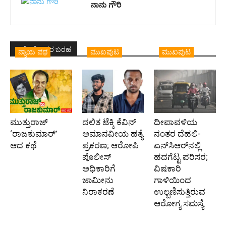
ನಾನು ಗೌರಿ
ಇದೇ ಲೇಖಕರ ಬರಹ
ನ್ಯಾಯ ಪಥ
ಮುಖಪುಟ
ಮುಖಪುಟ
ಮುತ್ತುರಾಜ್
ದಲಿತ ಟೆಕ್ಕಿ ಕೆವಿನ್
ದೀಪಾವಳಿಯ
‘ರಾಜಕುಮಾರ್‍’
ಅಮಾನವೀಯ ಹತ್ಯೆ
ನಂತರ ದೆಹಲಿ-
ಆದ ಕಥೆ
ಪ್ರಕರಣ; ಆರೋಪಿ
ಎನ್‌ಸಿಆರ್‌ನಲ್ಲಿ
ಪೊಲೀಸ್‌
ಹದಗೆಟ್ಟ ಪರಿಸರ;
ಅಧಿಕಾರಿಗೆ
ವಿಷಕಾರಿ
ಜಾಮೀನು
ಗಾಳಿಯಿಂದ
ನಿರಾಕರಣೆ
ಉಲ್ಬಣಿಸುತ್ತಿರುವ
ಆರೋಗ್ಯ ಸಮಸ್ಯೆ