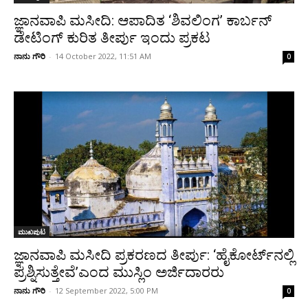
ಜ್ಞಾನವಾಪಿ ಮಸೀದಿ: ಆಪಾದಿತ ‘ಶಿವಲಿಂಗ’ ಕಾರ್ಬನ್
ಡೇಟಿಂಗ್ ಕುರಿತ ತೀರ್ಪು ಇಂದು ಪ್ರಕಟ
ನಾನು ಗೌರಿ
-
14 October 2022, 11:51 AM
0
ಮುಖಪುಟ
ಜ್ಞಾನವಾಪಿ ಮಸೀದಿ ಪ್ರಕರಣದ ತೀರ್ಪು: ‘ಹೈಕೋರ್ಟ್‌‌ನಲ್ಲಿ
ಪ್ರಶ್ನಿಸುತ್ತೇವೆ’ಎಂದ ಮುಸ್ಲಿಂ ಅರ್ಜಿದಾರರು
ನಾನು ಗೌರಿ
-
12 September 2022, 5:00 PM
0