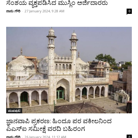
ಸಂಶಯ ವ್ಯಕ್ತಪಡಿಸಿದ ಮುಸ್ಲಿಂ ಅರ್ಜಿದಾರರು
ನಾನು ಗೌರಿ
-
27 January 2024, 9:28 AM
0
ಮುಖಪುಟ
ಜ್ಞಾನವಾಪಿ ಪ್ರಕರಣ: ಹಿಂದೂ ಪರ ವಕೀಲನಿಂದ
ಎಎಸ್‌ಐ ಸಮೀಕ್ಷೆ ವರದಿ ಬಹಿರಂಗ
ನಾನು ಗೌರಿ
-
26 January 2024, 11:12 AM
0