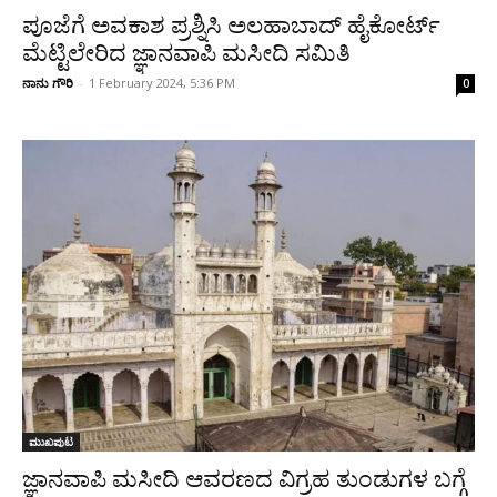
ಪೂಜೆಗೆ ಅವಕಾಶ ಪ್ರಶ್ನಿಸಿ ಅಲಹಾಬಾದ್ ಹೈಕೋರ್ಟ್‌
ಮೆಟ್ಟಿಲೇರಿದ ಜ್ಞಾನವಾಪಿ ಮಸೀದಿ ಸಮಿತಿ
ನಾನು ಗೌರಿ
-
1 February 2024, 5:36 PM
0
ಮುಖಪುಟ
ಜ್ಞಾನವಾಪಿ ಮಸೀದಿ ಆವರಣದ ವಿಗ್ರಹ ತುಂಡುಗಳ ಬಗ್ಗೆ