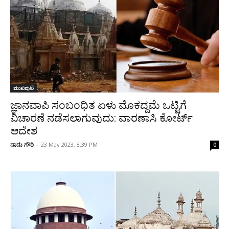
ಮುಖಪುಟ
ಜ್ಞಾನವಾಪಿ ಸಂಬಂಧಿತ ಏಳು ಮೊಕದ್ದಮೆ ಒಟ್ಟಿಗೆ
ವಿಚಾರಣೆ ನಡೆಸಲಾಗುವುದು: ವಾರಣಾಸಿ ಕೋರ್ಟ್
ಆದೇಶ
ನಾನು ಗೌರಿ
-
23 May 2023, 8:39 PM
0