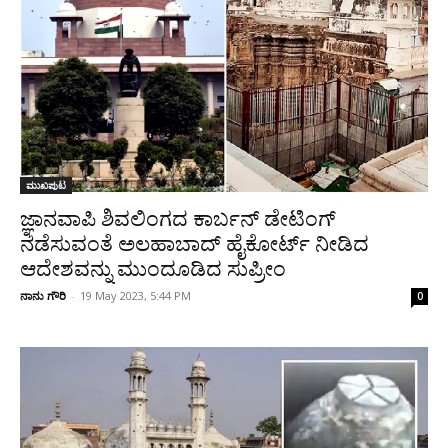
ಮುಖಪುಟ
ಜ್ಞಾನವಾಪಿ ಶಿವಲಿಂಗದ ಕಾರ್ಬನ್‌ ಡೇಟಿಂಗ್‌
ನಡೆಸುವಂತೆ ಅಲಹಾಬಾದ್ ಹೈಕೋರ್ಟ್ ನೀಡಿದ
ಆದೇಶವನ್ನು ಮುಂದೂಡಿದ ಸುಪ್ರೀಂ
ನಾನು ಗೌರಿ
-
19 May 2023, 5:44 PM
0