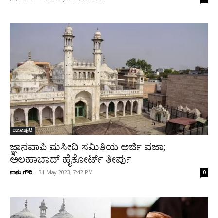
ಮುಖಪುಟ
ಜ್ಞಾನವಾಪಿ ಮಸೀದಿ ಸಮಿತಿಯ ಅರ್ಜಿ ವಜಾ;
ಅಲಹಾಬಾದ್ ಹೈಕೋರ್ಟ್ ತೀರ್ಪು
ನಾನು ಗೌರಿ
-
31 May 2023, 7:42 PM
0