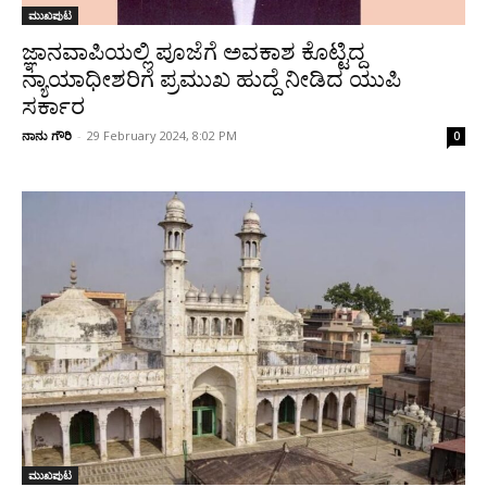
ಮುಖಪುಟ
ಜ್ಞಾನವಾಪಿಯಲ್ಲಿ ಪೂಜೆಗೆ ಅವಕಾಶ ಕೊಟ್ಟಿದ್ದ
ನ್ಯಾಯಾಧೀಶರಿಗೆ ಪ್ರಮುಖ ಹುದ್ದೆ ನೀಡಿದ ಯುಪಿ
ಸರ್ಕಾರ
ನಾನು ಗೌರಿ
-
29 February 2024, 8:02 PM
0
ಮುಖಪುಟ