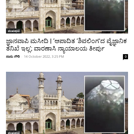
ಮುಖಪುಟ
ಜ್ಞಾನವಾಪಿ ಮಸೀದಿ | ‘ಆಪಾದಿತ ‘ಶಿವಲಿಂಗ’ದ ವೈಜ್ಞಾನಿಕ
ತನಿಖೆ ಇಲ್ಲ’; ವಾರಣಾಸಿ ನ್ಯಾಯಾಲಯ ತೀರ್ಪು
ನಾನು ಗೌರಿ
-
14 October 2022, 3:25 PM
0
ಮುಖಪುಟ