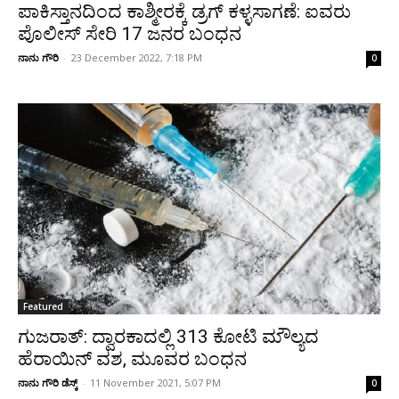
ಪಾಕಿಸ್ತಾನದಿಂದ ಕಾಶ್ಮೀರಕ್ಕೆ ಡ್ರಗ್ ಕಳ್ಳಸಾಗಣೆ: ಐವರು
ಪೊಲೀಸ್ ಸೇರಿ 17 ಜನರ ಬಂಧನ
ನಾನು ಗೌರಿ
-
23 December 2022, 7:18 PM
0
Featured
ಗುಜರಾತ್: ದ್ವಾರಕಾದಲ್ಲಿ 313 ಕೋಟಿ ಮೌಲ್ಯದ
ಹೆರಾಯಿನ್ ವಶ, ಮೂವರ ಬಂಧನ
ನಾನು ಗೌರಿ ಡೆಸ್ಕ್
-
11 November 2021, 5:07 PM
0