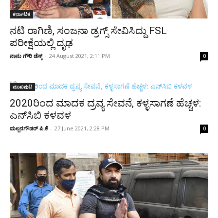
ಕರ್ನಾಟಕ
ನಟಿ ರಾಗಿಣಿ, ಸಂಜನಾ ಡ್ರಗ್ಸ್ ಸೇವಿಸಿದ್ದು FSL
ಪರೀಕ್ಷೆಯಲ್ಲಿ ದೃಢ
ನಾನು ಗೌರಿ ಡೆಸ್ಕ್
-
24 August 2021, 2:11 PM
0
ಮುಖಪುಟ
2020ರಿಂದ ಮಾದಕ ದ್ರವ್ಯ ಸೇವನೆ, ಕಳ್ಳಸಾಗಣೆ ಹೆಚ್ಚಳ:
ಎನ್‌ಸಿಬಿ ಕಳವಳ
ಮಲ್ಲನಗೌಡರ್‌ ಪಿ.ಕೆ
-
27 June 2021, 2:28 PM
0