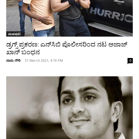
ಮುಖಪುಟ
ಡ್ರಗ್ಸ್‌ ಪ್ರಕರಣ: ಎನ್‌ಸಿಬಿ ಪೊಲೀಸರಿಂದ ನಟ ಅಜಾಜ್
ಖಾನ್ ಬಂಧನ
ನಾನು ಗೌರಿ
-
31 March 2021, 4:19 PM
0