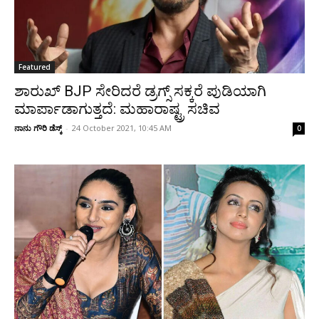
Featured
ಶಾರುಖ್‌ BJP ಸೇರಿದರೆ ಡ್ರಗ್ಸ್‌ ಸಕ್ಕರೆ ಪುಡಿಯಾಗಿ
ಮಾರ್ಪಾಡಾಗುತ್ತದೆ: ಮಹಾರಾಷ್ಟ್ರ ಸಚಿವ
ನಾನು ಗೌರಿ ಡೆಸ್ಕ್
-
24 October 2021, 10:45 AM
0