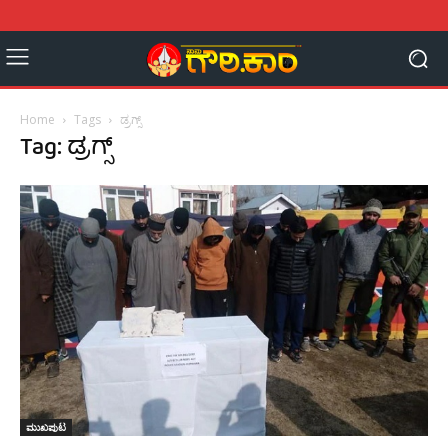
Home
Tags
ಡ್ರಗ್ಸ್
Tag: ಡ್ರಗ್ಸ್
ಮುಖಪುಟ