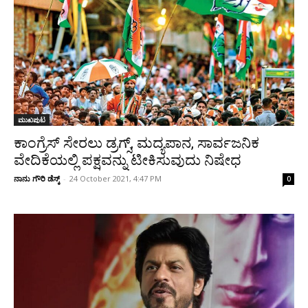
ಮುಖಪುಟ
ಕಾಂಗ್ರೆಸ್ ಸೇರಲು ಡ್ರಗ್ಸ್, ಮದ್ಯಪಾನ, ಸಾರ್ವಜನಿಕ
ವೇದಿಕೆಯಲ್ಲಿ ಪಕ್ಷವನ್ನು ಟೀಕಿಸುವುದು ನಿಷೇಧ
ನಾನು ಗೌರಿ ಡೆಸ್ಕ್
-
24 October 2021, 4:47 PM
0