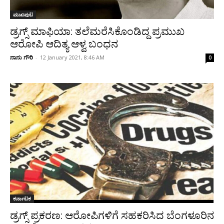
ಮುಖಪುಟ
ಡ್ರಗ್ಸ್‌ ಮಾಫಿಯಾ: ತಲೆಮರೆಸಿಕೊಂಡಿದ್ದ ಪ್ರಮುಖ
ಆರೋಪಿ ಆದಿತ್ಯ ಆಳ್ವ ಬಂಧನ
ನಾನು ಗೌರಿ
-
12 January 2021, 8:46 AM
0
ಕರ್ನಾಟಕ
ಡ್ರಗ್ಸ್‌ ಪ್ರಕರಣ: ಆರೋಪಿಗಳಿಗೆ ಸಹಕರಿಸಿದ ಬೆಂಗಳೂರಿನ