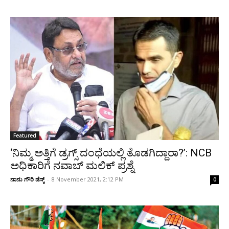
Featured
‘ನಿಮ್ಮ ಅತ್ತಿಗೆ ಡ್ರಗ್ಸ್ ದಂಧೆಯಲ್ಲಿ ತೊಡಗಿದ್ದಾರಾ?’: NCB
ಅಧಿಕಾರಿಗೆ ನವಾಬ್ ಮಲಿಕ್ ಪ್ರಶ್ನೆ
ನಾನು ಗೌರಿ ಡೆಸ್ಕ್
-
8 November 2021, 2:12 PM
0