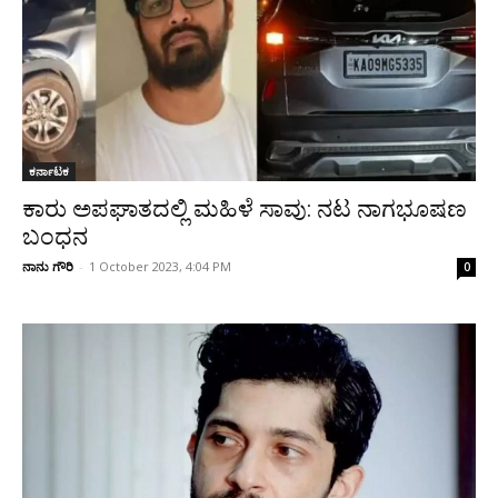
ಕರ್ನಾಟಕ
ಕಾರು ಅಪಘಾತದಲ್ಲಿ ಮಹಿಳೆ ಸಾವು: ನಟ ನಾಗಭೂಷಣ
ಬಂಧನ
ನಾನು ಗೌರಿ
-
1 October 2023, 4:04 PM
0