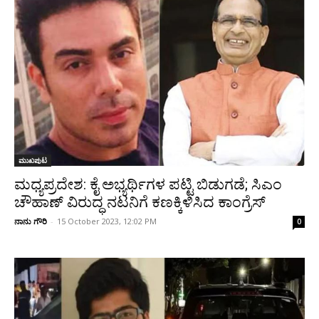
ಮುಖಪುಟ
ಮಧ್ಯಪ್ರದೇಶ: ಕೈ ಅಭ್ಯರ್ಥಿಗಳ ಪಟ್ಟಿ ಬಿಡುಗಡೆ; ಸಿಎಂ
ಚೌಹಾಣ್ ವಿರುದ್ಧ ನಟನಿಗೆ ಕಣಕ್ಕಿಳಿಸಿದ ಕಾಂಗ್ರೆಸ್
ನಾನು ಗೌರಿ
-
15 October 2023, 12:02 PM
0