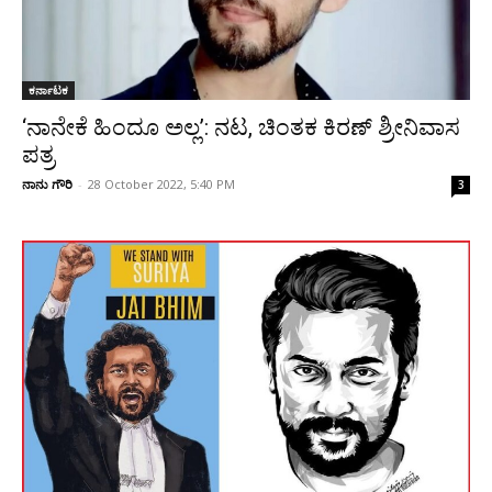
ಕರ್ನಾಟಕ
‘ನಾನೇಕೆ ಹಿಂದೂ ಅಲ್ಲ’: ನಟ, ಚಿಂತಕ ಕಿರಣ್‌ ಶ್ರೀನಿವಾಸ
ಪತ್ರ
ನಾನು ಗೌರಿ
-
28 October 2022, 5:40 PM
3