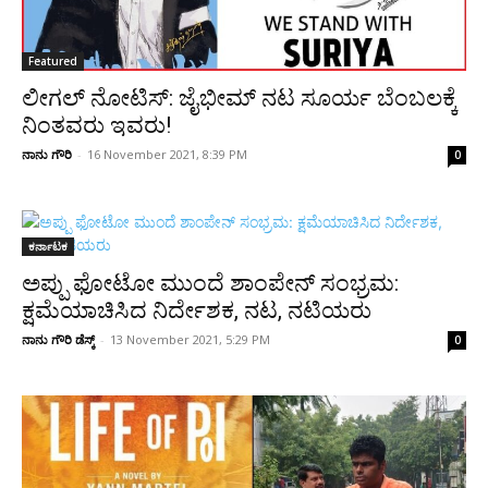
Featured
ಲೀಗಲ್ ನೋಟಿಸ್: ಜೈಭೀಮ್‌ ನಟ ಸೂರ್ಯ ಬೆಂಬಲಕ್ಕೆ
ನಿಂತವರು ಇವರು!
ನಾನು ಗೌರಿ
-
16 November 2021, 8:39 PM
0
ಕರ್ನಾಟಕ
ಅಪ್ಪು ಫೋಟೋ ಮುಂದೆ ಶಾಂಪೇನ್ ಸಂಭ್ರಮ:
ಕ್ಷಮೆಯಾಚಿಸಿದ ನಿರ್ದೇಶಕ, ನಟ, ನಟಿಯರು
ನಾನು ಗೌರಿ ಡೆಸ್ಕ್
-
13 November 2021, 5:29 PM
0