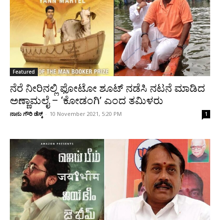
Featured
ನೆರೆ ನೀರಿನಲ್ಲಿ ಫೋಟೋ ಶೂಟ್‌ ನಡೆಸಿ ನಟನೆ ಮಾಡಿದ
ಅಣ್ಣಾಮಲೈ – ‘ಕೋಡಂಗಿ’ ಎಂದ ತಮಿಳರು
ನಾನು ಗೌರಿ ಡೆಸ್ಕ್
-
10 November 2021, 5:20 PM
1