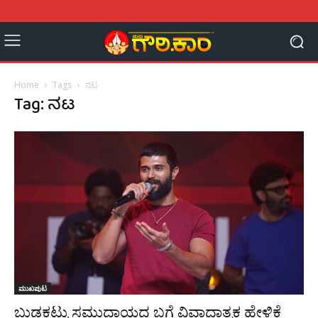
Home
Tags
ನಟ
Tag: ನಟ
ಮುಖಪುಟ
ಬುಡಕಟ್ಟು ಸಮುದಾಯದ ಬಗ್ಗೆ ವಿವಾದಾತ್ಮಕ ಹೇಳಿಕೆ