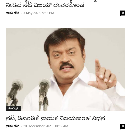
ನೀಡಿದ ನಟ ವಿಜಯ್ ದೇವರಕೊಂಡ
ನಾನು ಗೌರಿ
-
3 May 2025, 5:32 PM
0
ಮುಖಪುಟ
ನಟ, ಡಿಎಂಡಿಕೆ ನಾಯಕ ವಿಜಯಕಾಂತ್ ನಿಧನ
ನಾನು ಗೌರಿ
-
28 December 2023, 10:12 AM
0