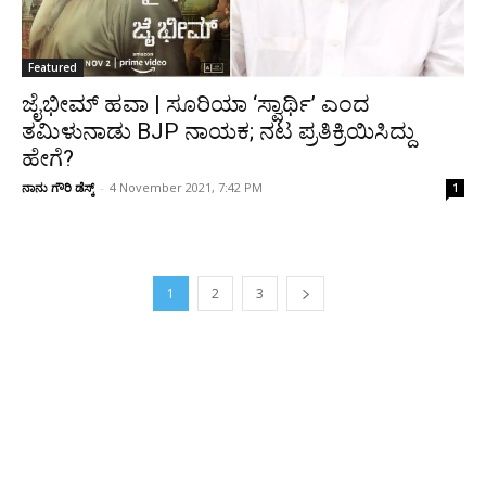
Featured
ಜೈಭೀಮ್ ಹವಾ | ಸೂರಿಯಾ ‘ಸ್ವಾರ್ಥಿ’ ಎಂದ
ತಮಿಳುನಾಡು BJP ನಾಯಕ; ನಟ ಪ್ರತಿಕ್ರಿಯಿಸಿದ್ದು
ಹೇಗೆ?
ನಾನು ಗೌರಿ ಡೆಸ್ಕ್
-
4 November 2021, 7:42 PM
1
1
2
3