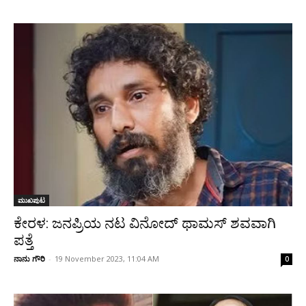
ಮುಖಪುಟ
ಕೇರಳ: ಜನಪ್ರಿಯ ನಟ ವಿನೋದ್ ಥಾಮಸ್ ಶವವಾಗಿ
ಪತ್ತೆ
ನಾನು ಗೌರಿ
-
19 November 2023, 11:04 AM
0