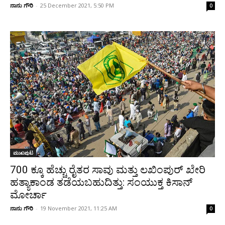
ನಾನು ಗೌರಿ
-
25 December 2021, 5:50 PM
0
ಮುಖಪುಟ
700 ಕ್ಕೂ ಹೆಚ್ಚು ರೈತರ ಸಾವು ಮತ್ತು ಲಖಿಂಪುರ್ ಖೇರಿ
ಹತ್ಯಾಕಾಂಡ ತಡೆಯಬಹುದಿತ್ತು: ಸಂಯುಕ್ತ ಕಿಸಾನ್
ಮೋರ್ಚಾ
ನಾನು ಗೌರಿ
-
19 November 2021, 11:25 AM
0