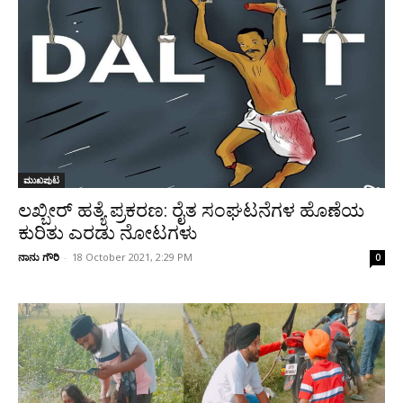
ಮುಖಪುಟ
ಲಖ್ಬೀರ್ ಹತ್ಯೆ ಪ್ರಕರಣ: ರೈತ ಸಂಘಟನೆಗಳ‌ ಹೊಣೆಯ
ಕುರಿತು ಎರಡು ನೋಟಗಳು
ನಾನು ಗೌರಿ
-
18 October 2021, 2:29 PM
0