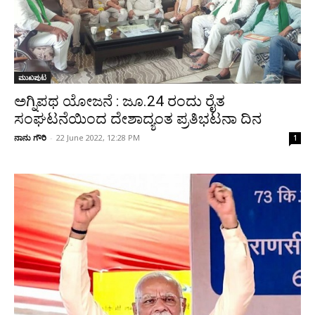
ಮುಖಪುಟ
ಅಗ್ನಿಪಥ ಯೋಜನೆ : ಜೂ.24 ರಂದು ರೈತ
ಸಂಘಟನೆಯಿಂದ ದೇಶಾದ್ಯಂತ ಪ್ರತಿಭಟನಾ ದಿನ
ನಾನು ಗೌರಿ
-
22 June 2022, 12:28 PM
1