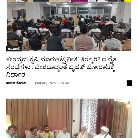
ಮುಖಪುಟ
ಕೇಂದ್ರದ ‘ಕೃಷಿ ಮಾರುಕಟ್ಟೆ ನೀತಿ’ ತಿರಸ್ಕರಿಸಿದ ರೈತ
ಸಂಘಗಳು : ದೇಶದಾದ್ಯಂತ ಬೃಹತ್ ಹೋರಾಟಕ್ಕೆ
ನಿರ್ಧಾರ
ಹಾರಿಸ್ ಸೋಕಿಲ
-
25 January 2025, 9:34 AM
0