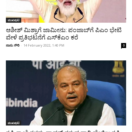
ಮುಖಪುಟ
ಆಶೀಶ್‌ ಮಿಶ್ರಾಗೆ ಜಾಮೀನು: ಪಂಜಾಬ್‌ಗೆ ಪಿಎಂ ಭೇಟಿ
ವೇಳೆ ಪ್ರತಿಭಟನೆಗೆ ಎಸ್‌ಕೆಎಂ ಕರೆ
ನಾನು ಗೌರಿ
-
14 February 2022, 1:40 PM
0
ಮುಖಪುಟ