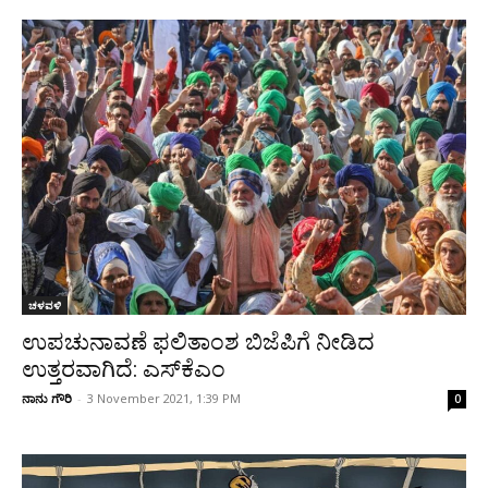
ಚಳವಳಿ
ಉಪಚುನಾವಣೆ ಫಲಿತಾಂಶ ಬಿಜೆಪಿಗೆ ನೀಡಿದ
ಉತ್ತರವಾಗಿದೆ: ಎಸ್‌ಕೆಎಂ
ನಾನು ಗೌರಿ
-
3 November 2021, 1:39 PM
0