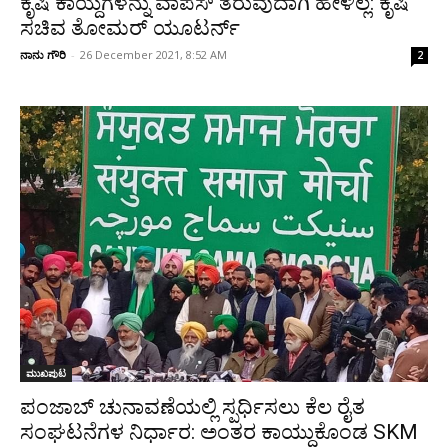
ಕೃಷಿ ಕಾಯ್ದೆಗಳನ್ನು ವಾಪಸ್‌ ತರುವುದಾಗಿ ಹೇಳಿಲ್ಲ: ಕೃಷಿ
ಸಚಿವ ತೋಮರ್‌ ಯೂಟರ್ನ್
ನಾನು ಗೌರಿ
-
26 December 2021, 8:52 AM
2
ಮುಖಪುಟ
ಪಂಜಾಬ್ ಚುನಾವಣೆಯಲ್ಲಿ ಸ್ಪರ್ಧಿಸಲು ಕೆಲ ರೈತ
ಸಂಘಟನೆಗಳ ನಿರ್ಧಾರ: ಅಂತರ ಕಾಯ್ದುಕೊಂಡ SKM