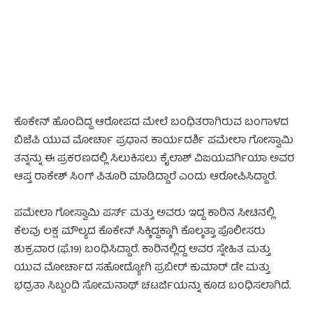
ಕೊಕೇನ್ ಹೊಂದಿದ್ದ ಆರೋಪದ ಮೇಲೆ ಬಂಧಿತರಾಗಿರುವ ಬಂಗಾಳದ
ಬಿಜೆಪಿ ಯುವ ಮೋರ್ಚಾ ಪ್ರಧಾನ ಕಾರ್ಯದರ್ಶಿ ಪಮೇಲಾ ಗೋಸ್ವಾಮಿ
ತನ್ನನ್ನು ಈ ಪ್ರಕರಣದಲ್ಲಿ ಸಿಲುಕಿಸಲು ಕೈಲಾಶ್ ವಿಜಯವರ್ಗಿಯಾ ಅವರ
ಆಪ್ತ ರಾಕೇಶ್ ಸಿಂಗ್ ಪಿತೂರಿ ಮಾಡಿದ್ದಾರೆ ಎಂದು ಆರೋಪಿಸಿದ್ದಾರೆ.
ಪಮೇಲಾ ಗೋಸ್ವಾಮಿ ಪರ್ಸ್‌ ಮತ್ತು ಅವರು ಇದ್ದ ಕಾರಿನ ಸೀಟಿನಲ್ಲಿ
ಕೆಲವು ಲಕ್ಷ ಮೌಲ್ಯದ ಕೊಕೇನ್ ಸಿಕ್ಕಿದ್ದಕ್ಕಾಗಿ ಕೊಲ್ಕತ್ತಾ ಪೊಲೀಸರು
ಶುಕ್ರವಾರ (ಫೆ.19) ಬಂಧಿಸಿದ್ದಾರೆ. ಕಾರಿನಲ್ಲಿದ್ದ ಅವರ ಸ್ನೇಹಿತ ಮತ್ತು
ಯುವ ಮೋರ್ಚಾದ ಸಹೋದ್ಯೋಗಿ ಪ್ರಬೀರ್ ಕುಮಾರ್ ಡೇ ಮತ್ತು
ಭದ್ರತಾ ಸಿಬ್ಬಂದಿ ಸೋಮನಾಥ್ ಚಟರ್ಜಿಯನ್ನು ಕೂಡ ಬಂಧಿಸಲಾಗಿದೆ.