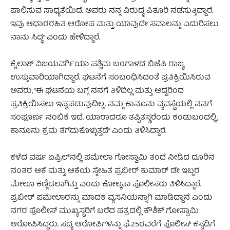
ಪಾಲಿಸುವ ಸಾಧ್ಯತೆಯಿದೆ. ಅವರು ನನ್ನ ವಿರುದ್ಧ ಪಿತೂರಿ ನಡೆಸುತ್ತಿದ್ದಾರೆ.
ಇವು ಆಧಾರರಹಿತ ಆರೋಪ ಮತ್ತು ಯಾವುದೇ ಸವಾಲನ್ನು ಎದುರಿಸಲು
ನಾನು ಸಿದ್ಧ” ಎಂದು ಹೇಳಿದ್ದಾರೆ.
ಕೈಲಾಶ್ ವಿಜಯವರ್ಗಿಯಾ ಪಶ್ಚಿಮ ಬಂಗಾಳದ ಬಿಜೆಪಿ ರಾಜ್ಯ
ಉಸ್ತುವಾರಿಯಾಗಿದ್ದಾರೆ. ಘಟನೆಗೆ ಸಂಬಂಧಿಸಿದಂತೆ ಪ್ರತಿಕ್ರಿಯಿಸಿರುವ
ಅವರು, “ಈ ಘಟನೆಯ ಬಗ್ಗೆ ನನಗೆ ತಿಳಿದಿಲ್ಲ ಮತ್ತು ಆದ್ದರಿಂದ
ಪ್ರತಿಕ್ರಿಯಿಸಲು ಇಷ್ಟಪಡುವುದಿಲ್ಲ. ನಮ್ಮ ಕಾನೂನು ವ್ಯವಸ್ಥೆಯಲ್ಲಿ ನನಗೆ
ಸಂಪೂರ್ಣ ನಂಬಿಕೆ ಇದೆ. ಯಾರಾದರೂ ತಪ್ಪಿತಸ್ಥರೆಂದು ಕಂಡುಬಂದಲ್ಲಿ,
ಕಾನೂನು ಕ್ರಮ ತೆಗೆದುಕೊಳ್ಳುತ್ತದೆ” ಎಂದು ತಿಳಿಸಿದ್ದಾರೆ.
ಕಳೆದ ವರ್ಷ ಏಪ್ರಿಲ್‌ನಲ್ಲಿ ಪಮೇಲಾ ಗೋಸ್ವಾಮಿ ತಂದೆ ನೀಡಿದ ದೂರಿನ
ನಂತರ ಆಕೆ ಮತ್ತು ಆಕೆಯ ಸ್ನೇಹಿತ ಪ್ರಬೀರ್ ಕುಮಾರ್‌ ಡೇ ಇಬ್ಬರ
ಮೇಲೂ ಕಣ್ಣಿಡಲಾಗಿತ್ತು ಎಂದು ಕೋಲ್ಕತಾ ಪೊಲೀಸರು ತಿಳಿಸಿದ್ದಾರೆ.
ಪ್ರಬೀರ್ ಪಮೇಲಾರನ್ನು ಮಾದಕ ವ್ಯಸನಿಯನ್ನಾಗಿ ಮಾಡಿದ್ದಾನೆ ಎಂದು
ನಗರ ಪೊಲೀಸ್ ಮುಖ್ಯಸ್ಥರಿಗೆ ಬರೆದ ಪತ್ರದಲ್ಲಿ ಕೌಶಿಕ್ ಗೋಸ್ವಾಮಿ
ಆರೋಪಿಸಿದ್ದರು. ಸದ್ಯ ಆರೋಪಿಗಳನ್ನು ಫೆ.25ರವರೆಗೆ ಪೊಲೀಸ್ ಕಸ್ಟಡಿಗೆ