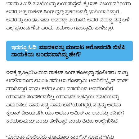
“ನಾನು ಸಿಐಡಿ ತನಿಖೆಯನ್ನು ಬಯಸುತ್ತೇನೆ. ಕೈಲಾಶ್ ವಿಜಯವರ್ಗಿಯಾ
ಅವರ ಆಪ್ತ ರಾಕೇಶ್ ಸಿಂಗ್ ಡ್ರಗ್ಸ್ ಪ್ರಕರಣದಲ್ಲಿ ಭಾಗಿಯಾಗಿದ್ದಾರೆ.
ಅವರನ್ನು ಬಂಧಿಸಿ. ಇದು ಅವರದ್ದೇ ಪಿಯೂರಿ. ಅವರ ವಿರುದ್ಧ ನನ್ನ ಬಳಿ
ಎಲ್ಲ ಪುರಾವೆಗಳಿವೆ” ಎಂದು ಪಮೇಲಾ ಗೋಸ್ವಾಮಿ ಹೇಳಿದ್ದಾರೆ
.
ಇದನ್ನೂ ಓದಿ:
ಮಾದಕವಸ್ತು ಮಾರಾಟ ಆರೋಪದಡಿ ಬಿಜೆಪಿ
ನಾಯಕಿಯ ಬಂಧನವಾಗಿದ್ದು ಹೇಗೆ?
ಇದಕ್ಕೆ ಪ್ರತಿಕ್ರಿಯಿಸಿರುವ ರಾಕೇಶ್ ಸಿಂಗ್, ’ಕೋಲ್ಕತ್ತಾ ಪೊಲೀಸರು ಮತ್ತು
ಆಡಳಿತಾರೂಢ ಟಿಎಂಸಿ ಪಮೇಲಾ ಗೋಸ್ವಾಮಿ ಅವರಿಗೆ “ಬ್ರೈನ್ ವಾಶ್”
ಮಾಡಿದ್ದಾರೆ. ನಾನು ಕಳೆದ ಒಂದು ವರ್ಷದಿಂದ ಅವರೊಂದಿಗೆ
ಯಾವುದೇ ಸಂಪರ್ಕದಲ್ಲಿಲ್ಲ. ಯಾವುದೇ ಏಜೆನ್ಸಿಯ ತನಿಖೆಯನ್ನು
ಎದುರಿಸಲು ತಾನು ಸಿದ್ಧ. ನಾನು ಭಾಗಿಯಾಗಿದ್ದರೆ, ನನ್ನನ್ನು ಅಥವಾ
ಕೈಲಾಶ್ ವಿಜಯವರ್ಗಿಯಾ ಅಥವಾ ಅಮಿತ್ ಶಾ ಅವರನ್ನು ತನಿಖೆಗೆ
ಕರೆಯಬಹುದು’ ಎಂದು ಹೇಳಿದ್ದಾರೆ ಎಂದು ಪಿಟಿಐ ಉಲ್ಲೇಖಿಸಿದೆ.
“ಕೋಲ್ಕತ್ತಾ ಪೊಲೀಸರು ತೃಣಮೂಲ ಕಾಂಗ್ರೆಸ್ ಸೂಚನೆಗಳನ್ನು