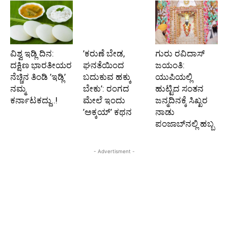
ವಿಶ್ವ ಇಡ್ಲಿ ದಿನ:
’ಕರುಣೆ ಬೇಡ,
ಗುರು ರವಿದಾಸ್
ದಕ್ಷಿಣ ಭಾರತೀಯರ
ಘನತೆಯಿಂದ
ಜಯಂತಿ:
ನೆಚ್ಚಿನ ತಿಂಡಿ ’ಇಡ್ಲಿ’
ಬದುಕುವ ಹಕ್ಕು
ಯುಪಿಯಲ್ಲಿ
ನಮ್ಮ
ಬೇಕು’: ರಂಗದ
ಹುಟ್ಟಿದ ಸಂತನ
ಕರ್ನಾಟಕದ್ದು..!
ಮೇಲೆ ಇಂದು
ಜನ್ಮದಿನಕ್ಕೆ ಸಿಖ್ಖರ
’ಅಕ್ಕಯ್’ ಕಥನ
ನಾಡು
ಪಂಜಾಬ್‌ನಲ್ಲಿ ಹಬ್ಬ
- Advertisment -