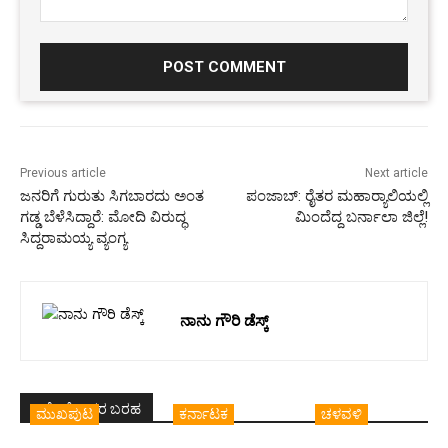
Comment:
Previous article
Next article
ಜನರಿಗೆ ಗುರುತು ಸಿಗಬಾರದು ಅಂತ
ಪಂಜಾಬ್: ರೈತರ ಮಹಾರ್‍ಯಾಲಿಯಲ್ಲಿ
ಗಡ್ಡ ಬೆಳೆಸಿದ್ದಾರೆ: ಮೋದಿ ವಿರುದ್ಧ
ಮಿಂದೆದ್ದ ಬರ್ನಾಲಾ ಜಿಲ್ಲೆ!
ಸಿದ್ದರಾಮಯ್ಯ ವ್ಯಂಗ್ಯ
ನಾನು ಗೌರಿ ಡೆಸ್ಕ್
ಇದೇ ಲೇಖಕರ ಬರಹ
ಮುಖಪುಟ
ಕರ್ನಾಟಕ
ಚಳವಳಿ