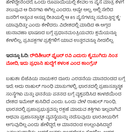
ಹೇಳಿದ್ದೇನೆಂದರೆ, ಒಂದು ರೂಪಾಯಿಯಲ್ಲಿ ಕೇವಲ 15 ಪೈಸೆ ಮಾತ್ರ ಕೆಳಗೆ
ತಲುಪುವ ಆ ದಿನಗಳು ಈಗಿಲ್ಲ ಎಂದರು. ಅಷ್ಟೇ ಅಲ್ಲ, ಅಲ್ಲಿ ಸೇರಿದ
ಜನರಿಗೆ ಅತ್ಯಂತ ಅಸಭ್ಯ ರೀತಿಯಲ್ಲಿ ’ಆ 85 ಪೈಸೆಗಳನ್ನು ಸವೆಸುತ್ತಿದ್ದ ’ಕೈ’
ಯಾವುದಿತ್ತು’ ಎಂದು ಕೇಳಿದರು. ವಿದೇಶದಲ್ಲಿ ಮಾಡಿದ ಈ ಅಗ್ಗದ
ಚುನಾವಣಾ ಭಾಷಣದ ಬಗ್ಗೆ ಪ್ರಧಾನಮಂತ್ರಿಯವರು ಕ್ಷಮೆಯನ್ನೂ
ಕೇಳಲಿಲ್ಲ, ಪ್ರತಿಪಕ್ಷಗಳ ಪ್ರಶ್ನೆಗಳಿಗೆ ಯಾವ ಉತ್ತರವನ್ನೂ ನೀಡಲಿಲ್ಲ.
ಇದನ್ನೂ ಓದಿ:
ರೌಡಿಶೀಟರ್ ಫೈಟರ್ ರವಿ ಎದುರು ಕೈಮುಗಿದು ನಿಂತ
ಮೋದಿ, ಇದು ಪ್ರಧಾನಿ ಹುದ್ದೆಗೆ ಕಳಂಕ ಎಂದ ಕಾಂಗ್ರೆಸ್
ಬಹುಶಃ ಬಿಜೆಪಿಯ ನಾಯಕರ ದೂರು ಎರಡನೆಯ ಮಾನದಂಡದ ಬಗ್ಗೆ
ಇದೆ; ಅದು ರಾಹುಲ್ ಗಾಂಧಿ ಮಾತುಗಳಲ್ಲಿ, ಭಾರತದಲ್ಲಿ ಪ್ರಜಾಸತ್ತಾತ್ಮಕ
ಸಂಸ್ಥೆಗಳು ಮತ್ತು ಘನತೆಯ ಪತನದ ಬಗ್ಗೆ ವ್ಯಕ್ತಪಡಿಸಿದ ಕಾಳಜಿಯಿಂದ
ದೇಶದ ಇಮೇಜ್ ಕುಸಿದಿದೆ ಎಂದು. ಒಂದು ವೇಳೆ ರಾಹುಲ್ ಗಾಂಧಿ,
ಭಾರತದಲ್ಲಿ ಪ್ರಜಾಪ್ರಭುತ್ವವನ್ನು ರಕ್ಷಣೆ ಮಾಡುವ ಶಕ್ತಿಗಳು ಇಲ್ಲವಾಗಿವೆ
ಅಥವಾ ಪ್ರಜಾಸತ್ತಾತ್ಮಕ ವ್ಯವಸ್ಥೆಯನ್ನು ನಡೆಸುವುದು ಭಾರತೀಯರಿಗೆ
ಆಗುವುದಿಲ್ಲ ಎಂದು ಹೇಳಿದ್ದರೆ, ಆ ಮಾನದಂಡ ಉಲ್ಲಂಘಿಸಿದ್ದಾರೆ