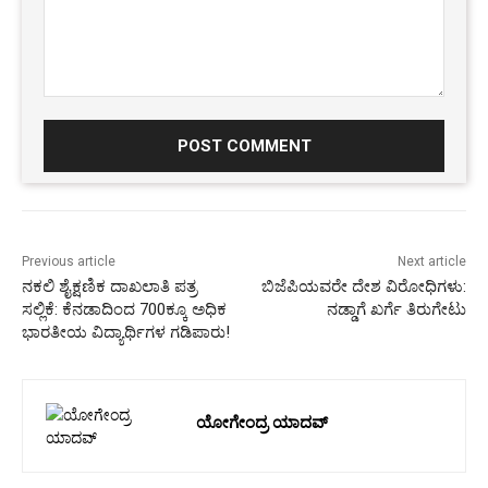
Comment:
Previous article
Next article
ನಕಲಿ ಶೈಕ್ಷಣಿಕ ದಾಖಲಾತಿ ಪತ್ರ
ಬಿಜೆಪಿಯವರೇ ದೇಶ ವಿರೋಧಿಗಳು:
ಸಲ್ಲಿಕೆ: ಕೆನಡಾದಿಂದ 700ಕ್ಕೂ ಅಧಿಕ
ನಡ್ಡಾಗೆ ಖರ್ಗೆ ತಿರುಗೇಟು
ಭಾರತೀಯ ವಿದ್ಯಾರ್ಥಿಗಳ ಗಡಿಪಾರು!
ಯೋಗೇಂದ್ರ ಯಾದವ್