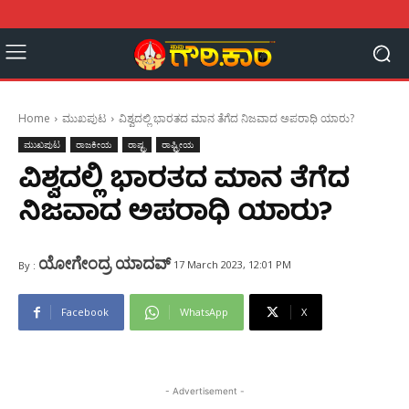
Home
ಮುಖಪುಟ
ವಿಶ್ವದಲ್ಲಿ ಭಾರತದ ಮಾನ ತೆಗೆದ ನಿಜವಾದ ಅಪರಾಧಿ ಯಾರು?
ಮುಖಪುಟ
ರಾಜಕೀಯ
ರಾಷ್ಟ್ರ
ರಾಷ್ಟ್ರೀಯ
ವಿಶ್ವದಲ್ಲಿ ಭಾರತದ ಮಾನ ತೆಗೆದ
ನಿಜವಾದ ಅಪರಾಧಿ ಯಾರು?
ಯೋಗೇಂದ್ರ ಯಾದವ್
17 March 2023, 12:01 PM
By :
Facebook
WhatsApp
X
- Advertisement -