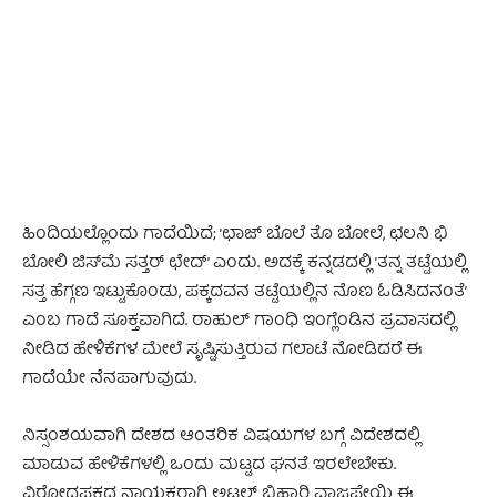
- Advertisement -
ಹಿಂದಿಯಲ್ಲೊಂದು ಗಾದೆಯಿದೆ; ’ಛಾಜ್ ಬೊಲೆ ತೊ ಬೋಲೆ, ಛಲನಿ ಭಿ
ಬೋಲಿ ಜಿಸ್‌ಮೆ ಸತ್ತರ್ ಛೇದ್’ ಎಂದು. ಅದಕ್ಕೆ ಕನ್ನಡದಲ್ಲಿ ’ತನ್ನ ತಟ್ಟೆಯಲ್ಲಿ
ಸತ್ತ ಹೆಗ್ಗಣ ಇಟ್ಟುಕೊಂಡು, ಪಕ್ಕದವನ ತಟ್ಟೆಯಲ್ಲಿನ ನೊಣ ಓಡಿಸಿದನಂತೆ’
ಎಂಬ ಗಾದೆ ಸೂಕ್ತವಾಗಿದೆ. ರಾಹುಲ್ ಗಾಂಧಿ ಇಂಗ್ಲೆಂಡಿನ ಪ್ರವಾಸದಲ್ಲಿ
ನೀಡಿದ ಹೇಳಿಕೆಗಳ ಮೇಲೆ ಸೃಷ್ಟಿಸುತ್ತಿರುವ ಗಲಾಟೆ ನೋಡಿದರೆ ಈ
ಗಾದೆಯೇ ನೆನಪಾಗುವುದು.
ನಿಸ್ಸಂಶಯವಾಗಿ ದೇಶದ ಆಂತರಿಕ ವಿಷಯಗಳ ಬಗ್ಗೆ ವಿದೇಶದಲ್ಲಿ
ಮಾಡುವ ಹೇಳಿಕೆಗಳಲ್ಲಿ ಒಂದು ಮಟ್ಟದ ಘನತೆ ಇರಲೇಬೇಕು.
ವಿರೋಧಪಕ್ಷದ ನಾಯಕರಾಗಿ ಅಟಲ್ ಬಿಹಾರಿ ವಾಜಪೇಯಿ ಈ