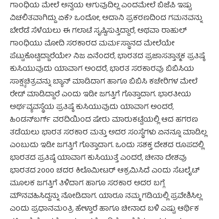
ಗಾಂಧಿಯ ಮೇಲೆ ಅನ್ವಯ ಆಗುವುದಿಲ್ಲ ಎಂದಮೇಲೆ ಬಿಜೆಪಿ ಇಷ್ಟು
ವಿಚಲಿತವಾಗಿದ್ದು ಏಕೆ? ಒಂದೋ, ಅದಾನಿ ಪ್ರಕರಣದಿಂದ ಗಮನವನ್ನು
ಬೇರೆಡೆ ಸೆಳೆಯಲು ಈ ಗಲಾಟೆ ಸೃಷ್ಟಿಸುತ್ತಿದ್ದಾರೆ, ಅಥವಾ ರಾಹುಲ್
ಗಾಂಧಿಯು ಮೋದಿ ಸರಕಾರದ ಮರ್ಮಸ್ಥಾನದ ಮೇಲೆಯೇ
ಪೆಟ್ಟುಕೊಟ್ಟಿದ್ದಾರೆಯೇ? ನಿಜ ಏನೆಂದರೆ, ಭಾರತದ ಪ್ರಜಾಸತ್ತಾತ್ಮಕ ಪ್ರತಿಷ್ಠೆ
ಕುಸಿಯುವುದು ಯಾವಾಗ ಅಂದರೆ, ಭಾರತ ಸರಕಾರವು ಬಿಬಿಸಿಯ
ಸಾಕ್ಷ್ಯಚಿತ್ರವನ್ನು ಬ್ಯಾನ್ ಮಾಡಿದಾಗ ಹಾಗೂ ಬಿಬಿಸಿ ಕಚೇರಿಗಳ ಮೇಲೆ
ರೇಡ್ ಮಾಡಿದ್ದಾರೆ ಎಂದು ಇಡೀ ಜಗತ್ತಿಗೆ ಗೊತ್ತಾದಾಗ. ಭಾರತೀಯ
ಅರ್ಥವ್ಯವಸ್ಥೆಯ ಪ್ರತಿಷ್ಠೆ ಕುಸಿಯುವುದು ಯಾವಾಗ ಅಂದರೆ,
ಹಿಂಡನ್‌ಬರ್ಗ್ ವರದಿಯಿಂದ ಷೇರು ಮಾರುಕಟ್ಟೆಯಲ್ಲಿ ಆದ ಹಗರಣ
ತಡೆಯಲು ಭಾರತ ಸರಕಾರ ಮತ್ತು ಅದರ ಸಂಸ್ಥೆಗಳು ಏನನ್ನೂ ಮಾಡಿಲ್ಲ
ಎಂಬುದು ಇಡೀ ಜಗತ್ತಿಗೆ ಗೊತ್ತಾದಾಗ. ಒಂದು ಸಶಕ್ತ ದೇಶದ ರೂಪದಲ್ಲಿ
ಭಾರತದ ಪ್ರತಿಷ್ಠೆ ಯಾವಾಗ ಕುಸಿಯುತ್ತೆ ಎಂದರೆ, ಚೀನಾ ದೇಶವು
ಭಾರತದ 2000 ಚದರ ಕಿಲೊಮೀಟರ್ ಆಕ್ರಮಿಸಿದೆ ಎಂದು ಸೆಟಲೈಟ್
ಮೂಲಕ ಜಗತ್ತಿಗೆ ತಿಳಿದಾಗ ಹಾಗೂ ಸರಕಾರ ಅದರ ಬಗ್ಗೆ
ಮೌನವಹಿಸಿದ್ದನ್ನು ನೋಡಿದಾಗ. ಯಾರೂ ನಮ್ಮ ಗಡಿಯಲ್ಲಿ ಪ್ರವೇಶಿಸಿಲ್ಲ
ಎಂದು ಪ್ರಧಾನಮಂತ್ರಿ ಹೇಳ್ತಾರೆ ಹಾಗೂ ಚೀನಾದ ಬಳಿ ಎಷ್ಟು ಆರ್ಥಿಕ