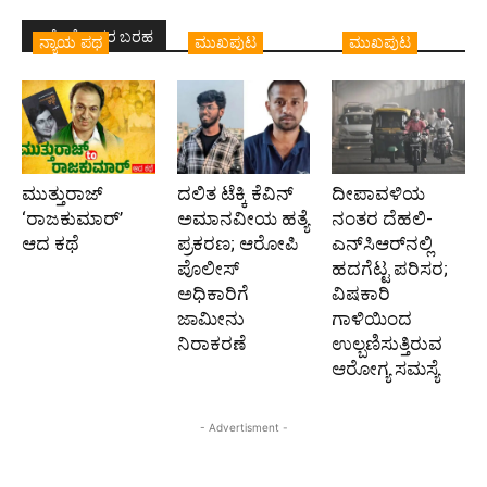
ಇದೇ ಲೇಖಕರ ಬರಹ
ನ್ಯಾಯ ಪಥ
ಮುಖಪುಟ
ಮುಖಪುಟ
ಮುತ್ತುರಾಜ್
ದಲಿತ ಟೆಕ್ಕಿ ಕೆವಿನ್
ದೀಪಾವಳಿಯ
‘ರಾಜಕುಮಾರ್‍’
ಅಮಾನವೀಯ ಹತ್ಯೆ
ನಂತರ ದೆಹಲಿ-
ಆದ ಕಥೆ
ಪ್ರಕರಣ; ಆರೋಪಿ
ಎನ್‌ಸಿಆರ್‌ನಲ್ಲಿ
ಪೊಲೀಸ್‌
ಹದಗೆಟ್ಟ ಪರಿಸರ;
ಅಧಿಕಾರಿಗೆ
ವಿಷಕಾರಿ
ಜಾಮೀನು
ಗಾಳಿಯಿಂದ
ನಿರಾಕರಣೆ
ಉಲ್ಬಣಿಸುತ್ತಿರುವ
ಆರೋಗ್ಯ ಸಮಸ್ಯೆ
- Advertisment -