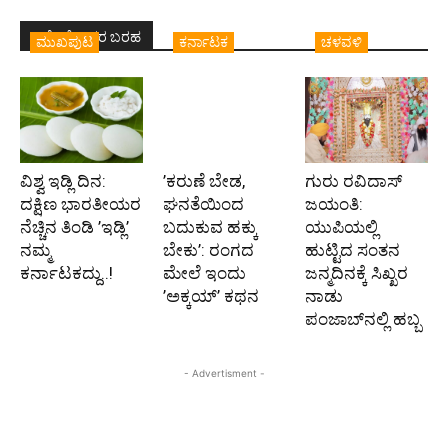
ಇದೇ ಲೇಖಕರ ಬರಹ
ಮುಖಪುಟ
ಕರ್ನಾಟಕ
ಚಳವಳಿ
ವಿಶ್ವ ಇಡ್ಲಿ ದಿನ:
’ಕರುಣೆ ಬೇಡ,
ಗುರು ರವಿದಾಸ್
ದಕ್ಷಿಣ ಭಾರತೀಯರ
ಘನತೆಯಿಂದ
ಜಯಂತಿ:
ನೆಚ್ಚಿನ ತಿಂಡಿ ’ಇಡ್ಲಿ’
ಬದುಕುವ ಹಕ್ಕು
ಯುಪಿಯಲ್ಲಿ
ನಮ್ಮ
ಬೇಕು’: ರಂಗದ
ಹುಟ್ಟಿದ ಸಂತನ
ಕರ್ನಾಟಕದ್ದು..!
ಮೇಲೆ ಇಂದು
ಜನ್ಮದಿನಕ್ಕೆ ಸಿಖ್ಖರ
’ಅಕ್ಕಯ್’ ಕಥನ
ನಾಡು
ಪಂಜಾಬ್‌ನಲ್ಲಿ ಹಬ್ಬ
- Advertisment -