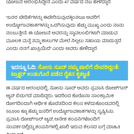
ಯೋಜನೆ ಆರಂಭಿಸಿದ್ದೇನೆ ಎಂದು 47 ವರ್ಷದ ನಟ ಹೇಳಿದ್ದಾರೆ.
“ಜನರ ಬೇಡಿಕೆಗಳನ್ನು ಈಡೇರಿಸುವುದಕ್ಕಿಂತಲೂ ಅವರಿಗೆ
ಉದ್ಯೋಗಾವಕಾಶಗಳನ್ನು ಒದಗಿಸುವುದು ಹೆಚ್ಚು ಮುಖ್ಯ ಎಂದು ನಾನು
ನಂಬುತ್ತೇನೆ. ಈ ಯೋಜನೆ ಅವರನ್ನು ಸ್ವಾವಲಂಬಿಗಳಾಗಿ ಮಾಡುವ
ಮೂಲಕ ಮತ್ತೆ ತಮ್ಮ ಕಾಲುಗಳ ಮೇಲೆ ನಿಲ್ಲಲು ಸಹಾಯ ಮಾಡುತ್ತದೆ
ಎಂದು ನನಗೆ ಖಾತ್ರಿಯಿದೆ” ಎಂದು ಅವರು ಹೇಳಿದ್ದಾರೆ.
ಇದನ್ನೂ ಓದಿ:
ಸೋನು ಸೂದ್ ನಮ್ಮ ಪಾಲಿಗೆ ದೇವರಿದ್ದಂತೆ:
ಟ್ರಾಕ್ಟರ್ ಉಡುಗೊರೆ ಪಡೆದ ರೈತನ ಕೃತಜ್ಞತೆ
ಈ ವರ್ಷದ ಆರಂಭದಲ್ಲಿ, ಸೋನು ಸೂದ್ ಅವರು ಪ್ರವಾಸಿ ರೋಜ್​ಗಾರ್
ಆ್ಯಪ್ ಬಿಡುಗಡೆ ಮಾಡಿದ್ದರು. ಇದರಿಂದ ಕೊರೊನಾ ಸಾಂಕ್ರಾಮಿಕ
ರೋಗದಿಂದಾಗಿ ಆರ್ಥಿಕ ಹೊಡೆತದಿಂದ ಕೆಲಸ ಕಳೆದುಕೊಂಡವರಲ್ಲಿ
50,000 ಕ್ಕೂ ಹೆಚ್ಚು ಜನರಿಗೆ ಉದ್ಯೋಗಾವಕಾಶಗಳನ್ನು ಸೃಷ್ಟಿಸಿತು.
ಪ್ರವಾಸಿ ರೋಜ್​ಗಾರ್ ಆ್ಯಪ್, ಅನೇಕ ಕಂಪನಿಗಳೊಂದಿಗೆ
ಸಂಪರ್ಕದಲ್ಲಿದ್ದು,ಕಂಪನಿಗಳಲ್ಲಿ ಖಾಲಿ ಇರುವ ಕೆಲಸದ ಬಗ್ಗೆ ಮಾಹಿತಿ