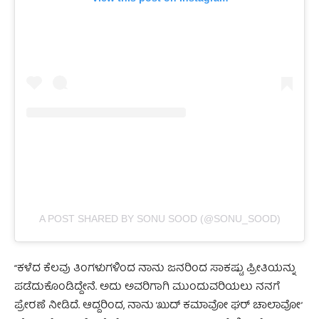
A POST SHARED BY SONU SOOD (@SONU_SOOD)
“ಕಳೆದ ಕೆಲವು ತಿಂಗಳುಗಳಿಂದ ನಾನು ಜನರಿಂದ ಸಾಕಷ್ಟು ಪ್ರೀತಿಯನ್ನು
ಪಡೆದುಕೊಂಡಿದ್ದೇನೆ. ಅದು ಅವರಿಗಾಗಿ ಮುಂದುವರಿಯಲು ನನಗೆ
ಪ್ರೇರಣೆ ನೀಡಿದೆ. ಆದ್ದರಿಂದ, ನಾನು ’ಖುದ್ ಕಮಾವೋ ಘರ್ ಚಾಲಾವೋ’