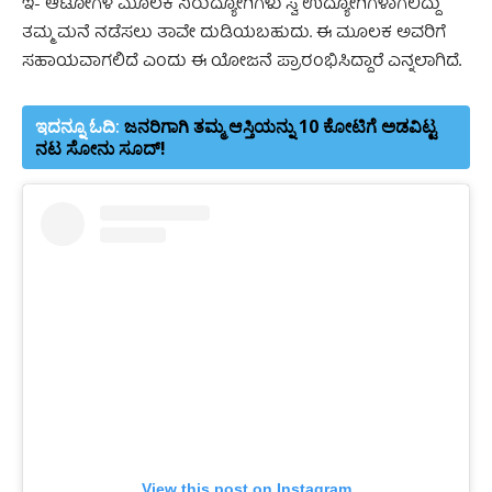
ಇ- ಆಟೋಗಳ ಮೂಲಕ ನಿರುದ್ಯೋಗಿಗಳು ಸ್ವ ಉದ್ಯೋಗಿಗಳಾಗಲಿದ್ದು
ತಮ್ಮ ಮನೆ ನಡೆಸಲು ತಾವೇ ದುಡಿಯಬಹುದು. ಈ ಮೂಲಕ ಅವರಿಗೆ
ಸಹಾಯವಾಗಲಿದೆ ಎಂದು ಈ ಯೋಜನೆ ಪ್ರಾರಂಭಿಸಿದ್ದಾರೆ ಎನ್ನಲಾಗಿದೆ
.
ಇದನ್ನೂ ಓದಿ:
ಜನರಿಗಾಗಿ ತಮ್ಮ ಆಸ್ತಿಯನ್ನು 10 ಕೋಟಿಗೆ ಅಡವಿಟ್ಟ
ನಟ ಸೋನು ಸೂದ್!
View this post on Instagram