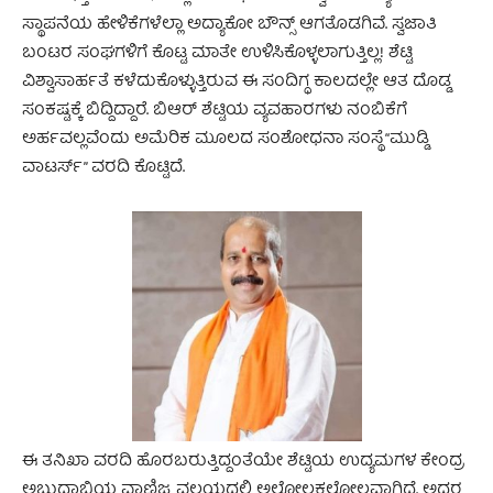
ಸ್ಥಾಪನೆಯ ಹೇಳಿಕೆಗಳೆಲ್ಲಾ ಅದ್ಯಾಕೋ ಬೌನ್ಸ್ ಆಗತೊಡಗಿವೆ. ಸ್ವಜಾತಿ
ಬಂಟರ ಸಂಘಗಳಿಗೆ ಕೊಟ್ಟ ಮಾತೇ ಉಳಿಸಿಕೊಳ್ಳಲಾಗುತ್ತಿಲ್ಲ! ಶೆಟ್ಟಿ
ವಿಶ್ವಾಸಾರ್ಹತೆ ಕಳೆದುಕೊಳ್ಳುತ್ತಿರುವ ಈ ಸಂದಿಗ್ಧ ಕಾಲದಲ್ಲೇ ಆತ ದೊಡ್ಡ
ಸಂಕಷ್ಟಕ್ಕೆ ಬಿದ್ದಿದ್ದಾರೆ. ಬಿಆರ್ ಶೆಟ್ಟಿಯ ವ್ಯವಹಾರಗಳು ನಂಬಿಕೆಗೆ
ಅರ್ಹವಲ್ಲವೆಂದು ಅಮೆರಿಕ ಮೂಲದ ಸಂಶೋಧನಾ ಸಂಸ್ಥೆ “ಮುಡ್ಡಿ
ವಾಟರ್ಸ್” ವರದಿ ಕೊಟ್ಟಿದೆ.
ಈ ತನಿಖಾ ವರದಿ ಹೊರಬರುತ್ತಿದ್ದಂತೆಯೇ ಶೆಟ್ಟಿಯ ಉದ್ಯಮಗಳ ಕೇಂದ್ರ
ಅಬುದಾಬಿಯ ವಾಣಿಜ್ಯ ವಲಯದಲ್ಲಿ ಅಲ್ಲೋಲಕಲ್ಲೋಲವಾಗಿದೆ. ಅದರ