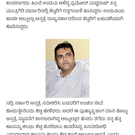
ಕಂಡರಾಗದು. ಹಿಂದೆ ಉಡುಪಿ ಆಳಿದ್ದ ಪ್ರಮೋದ್ ಮಧ್ವರಾಜ್ ತನ್ನ
ಮಂತ್ರಿಗಿರಿ ದರ್ಬಾರಿನಲ್ಲಿ ಶೆಟ್ಟರಿಗೆ ರತ್ನಗಂಬಳಿ ಹಾಸಿದ್ದರು. ಉಡುಪಿಯ
ಹಾಜೀ ಅಬ್ದುಲ್ಲಾ ಆಸ್ಪತ್ರೆ ರಾಜ್ಯಸರ್ಕಾರದಿಂದ ಶೆಟ್ಟರಿಗೆ ಬಳುವಳಿಯಾಗಿ
ಕೊಡಿಸಿದ್ದರು.
ಸದ್ರಿ ಸರ್ಕಾರಿ ಆಸ್ಪತ್ರೆ ನವೀಕರಿಸಿ ಬಡವರಿಗೆ ಉಚಿತ ಸೇವೆ
ಕೊಡುತ್ತೇನೆಂದು ಶೆಟ್ಟಿ ಹೇಳಿದರು. ಆದರೆ ಈ ಪುಣ್ಯಾತ್ಮ ಜಾಗ ದಾನ ಕೊಟ್ಟು
ಆಸ್ಪತ್ರೆ ಸ್ಥಾಪನೆಗೆ ಕಾರಣರಾಗಿದ್ದ ಅಬ್ದುಲ್ಲಾರ ಹೆಸರು ತೆಗೆದು ತನ್ನ ಹೆತ್ತ
ಕೂಸಮ್ಮ-ಶಂಭು ಶೆಟ್ಟಿ ಹೆಸರಿಡಲು ಹವಣಿಸಿದ್ದ. ಜನವಿರೋಧಿ
ಎದುರಾದಾಗ ಕೂಸಮ್ಮ ಶಂಭು ಶೆಟ್ಟಿ ಹಾಜಿ ಅಬ್ದುಲ್ಲಾ ಆಸ್ಪತ್ರೆ ಎಂದು