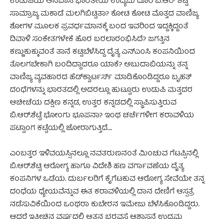
ಉಡುಪಿಯ ಅನಿವಾಸಿ ಭಾರತೀಯ ಉದ್ಯಮ ದೊರೆ ಬಿ.ಆರ್ ಶೆಟ್ಟಿ
ಸಾಮ್ರಾಜ್ಯ ಮಕಾಡೆ ಮಲಗಿಬಿಟ್ಟಿತಾ? ಕೋಟಿ ಕೋಟಿ ಮೊತ್ತದ ವಾಣಿಜ್ಯ
ಶೋಗಳ ಮೂಲಕ ಪ್ರವರ್ಧಮಾನಕ್ಕೆ ಬಂದ ಇವರಿಂದ ಇದ್ದಕ್ಕಿದ್ದಂತೆ
ದಿವಾಳಿ ಸಂಕೇತಗಳೇಕೆ ಹೊರ ಬರಲಾರಂಭಿಸಿದೆ? ಜಗತ್ತಿನ
ಕಣ್ಣುಕುಕ್ಕುವಂತೆ ತಾನೆ ಕಟ್ಟಿಬೆಳೆಸಿದ್ದ ದೈತ್ಯ ಎನ್‍ಎಂಸಿ ಕಂಪನಿಯಿಂದ
ತೊಲಗಬೇಕಾಗಿ ಬಂದಿದ್ದಾದರೂ ಯಾಕೆ? ಅಬುದಾಬಿಯನ್ನು ತನ್ನ
ವಾಣಿಜ್ಯ ವ್ಯವಹಾರದ ಹೆಡ್‍ಕ್ವಾರ್ಟರ್ಸ್ ಮಾಡಿಕೊಂಡಿದ್ದರೂ ಬೃಹತ್
ದಂಧೆಗಳನ್ನು ಭಾರತದಲ್ಲಿ ಅದರಲ್ಲೂ ಹುಟ್ಟೂರು ಉಡುಪಿ ಮತ್ತದರ
ಆಚೀಚೆಯ ದಕ್ಷಿಣ ಕನ್ನಡ, ಉತ್ತರ ಕನ್ನಡದಲ್ಲಿ ಸ್ಥಾಪಿಸುತ್ತಿರುವ
ಬಿ.ಆರ್.ಶೆಟ್ಟೆ ಭೋಂಗು ಭೂಪನಾ? ಇಂಥ ಚರ್ಚೆಗಳೀಗ ಕರಾವಳಿಯ
ಪಟ್ಟಾಂಗ ಕಟ್ಟೆಯಲ್ಲಿ ಜೋರಾಗುತ್ತಿದೆ….
ಎಂಬತ್ತರ ಇಳಿವಯಸ್ಸಿನಲ್ಲೂ ನವತರುಣನಂತೆ ಮಿಂಚುವ ಗೆಟಪ್ಪಿನಲ್ಲಿ
ಬಿ.ಆರ್.ಶೆಟ್ಟಿ ಆರೋಗ್ಯ ಹಾಗೂ ವಿದೇಶಿ ಹಣ ವರ್ಗಾವಣೆಯ ದೈತ್ಯ
ಕಂಪನಿಗಳ ಒಡೆಯ. ದುರ್ಬಲರಿಗೆ ಕೈಗೆಟಕುವ ಆರೋಗ್ಯ ಸೇವೆಯೇ ತನ್ನ
ದಂಧೆಯ ಧ್ಯೇಯವೆನ್ನುವ ಈತ ಕರಾವಳಿಯಲ್ಲಿ ದಾನ ದೇಣಿಗೆ ಆಸ್ಪತ್ರೆ
ನಡೆಸುವಿಕೆಯಿಂದ ಒಂಥರಾ ಕುಬೇರನ ಇಮೇಜು ಬೆಳೆಸಿಕೊಂಡಿದ್ದರು.
ಆದರೆ ಇತ್ತೀಚಿನ ವರ್ಷದಲ್ಲಿ ಆತನ ಭರವಸೆ ಆಶ್ವಾಸನೆ ಉದ್ಯಮ