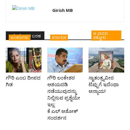
Girish MB
ಆ ವಾರದ
ಇದೇ ಲೇಖಕರ ಬರಹ
ಅಂಕಣಗಳು
ಕರ್ನಾಟಕ
ಕಣ್ಣೋಟ
ಗೌರಿ ಎಂಬ ದೀಪದ
ಗೌರಿ ಲಂಕೇಶರ
ಸ್ವಾತಂತ್ರ್ಯವೀರ
ಗಿಡ
ಆಶಯದಡಿ
ಟಿಪ್ಪುಗೆ ಇದೆಂಥಾ
ನಡೆಯುವುದನ್ನು
ಅನ್ಯಾಯ!
ನಿಲ್ಲಿಸುವ ಪ್ರಶ್ನೆಯೇ
ಇಲ್ಲ:
ಕೆ.ಎಲ್.ಅಶೋಕ್
ಸಂದರ್ಶನ