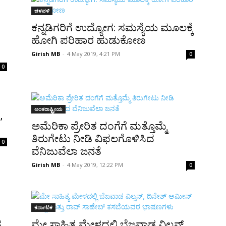
ಚಳವಳಿ
ಕನ್ನಡಿಗರಿಗೆ ಉದ್ಯೋಗ: ಸಮಸ್ಯೆಯ ಮೂಲಕ್ಕೆ
ಹೋಗಿ ಪರಿಹಾರ ಹುಡುಕೋಣ
Girish MB
-
4 May 2019, 4:21 PM
0
0
ಅಂತರಾಷ್ಟ್ರೀಯ
,
ಅಮೆರಿಕಾ ಪ್ರೇರಿತ ದಂಗೆಗೆ ಮತ್ತೊಮ್ಮೆ
ತಿರುಗೇಟು ನೀಡಿ ವಿಫಲಗೊಳಿಸಿದ
0
ವೆನಿಜುವೆಲಾ ಜನತೆ
Girish MB
-
4 May 2019, 12:22 PM
0
ಕರ್ನಾಟಕ
ದ
ಮೇ ಸಾಹಿತ್ಯ ಮೇಳದಲ್ಲಿ ಬೆಜವಾಡ ವಿಲ್ಸನ್,