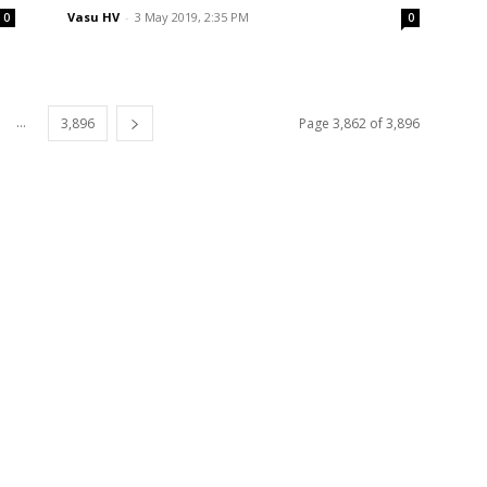
Vasu HV
-
3 May 2019, 2:35 PM
0
0
...
3,896
Page 3,862 of 3,896