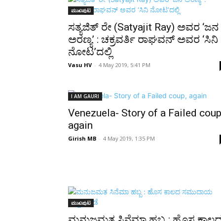
Share
ಮುಖಪುಟ
ಸತ್ಯಜಿತ್ ರೇ (Satyajit Ray) ಅವರ ‘ಜನ
ಅರಣ್ಯ’ : ಚಕ್ರವರ್ತಿ ರಾಘವನ್ ಅವರ ‘ಸಿನಿ
ನೋಟ’ದಲ್ಲಿ
Vasu HV
-
4 May 2019, 5:41 PM
I AM GAURI
Venezuela- Story of a Failed coup
again
Girish MB
-
4 May 2019, 1:35 PM
ಮುಖಪುಟ
ಮನುಜಮತ ಸಿನೆಮಾ ಹಬ್ಬ : ಹೊಸ ಕಾಲ