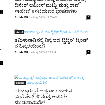
ದಿನೇಶ್ ಅಮೀನ್ ಮಟ್ಟು ಮತ್ತು ರಾವ್
ಸಾಹೇಬ್ ಕಸಬೆಯವರ ಭಾಷಣಗಳು
0
Girish MB
-
4 May 2019, 11:05 AM
0
ಚಳವಳಿ
ತಮಿಳುನಾಡಿನಲ್ಲಿ ನಿನ್ನೆ ಆದ ಟ್ವಿಟ್ಟರ್ ಟ್ರೆಂಡ್
ನ ಹಿನ್ನೆಲೆಯೇನು?
’
Girish MB
-
4 May 2019, 9:29 AM
0
0
ಕರ್ನಾಟಕ
ಯಡ್ಯೂರಪ್ಪಗೆ ಅಡ್ಡಗಾಲು ಹಾಕುವ
ಸಂತೋಷ್`ಜಿ’ ತಂತ್ರ ಅವರಿಗೇ
ಮುಳುವಾಯಿತೇ?