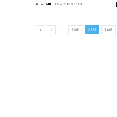
Girish MB
-
4 May 2019, 9:07 AM
...
1
3,861
3,862
3,863