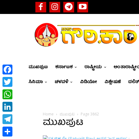
ಮುಖಪುಟ
ಕರ್ನಾಟಕ
ರಾಷ್ಟ್ರೀಯ
ಅಂತಾರಾಷ್ಟ್ರ
Facebook
ಸಿನಿಮಾ
ಚಳವಳಿ
ವಿಡಿಯೋ
ವಿಶ್ಲೇಷಣೆ
ದಲಿತ್
Twitter
WhatsApp
Home
ಮುಖಪುಟ
Page 3862
LinkedIn
ಮುಖಪುಟ
Telegram