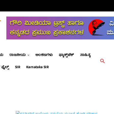
ೀಯ
ರಾಜಕೀಯ
ಅಂಕಣಗಳು
ಫ್ಯಾಕ್ಟ್‌ಚೆಕ್
ಸಾಹಿತ್ಯ
 ಫೈಲ್ಸ್
SIR
Karnataka SIR