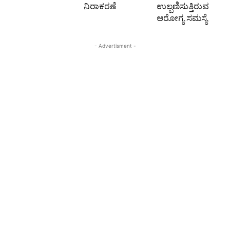
ನಿರಾಕರಣೆ
ಉಲ್ಬಣಿಸುತ್ತಿರುವ
ಆರೋಗ್ಯ ಸಮಸ್ಯೆ
- Advertisment -