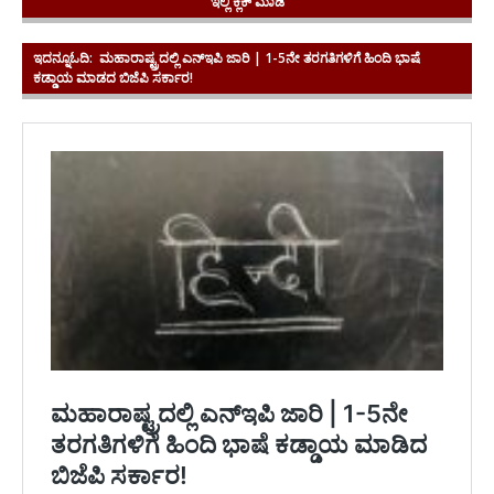
ಇಲ್ಲಿ ಕ್ಲಿಕ್ ಮಾಡಿ
ಇದನ್ನೂಓದಿ:
ಮಹಾರಾಷ್ಟ್ರದಲ್ಲಿ ಎನ್‌ಇಪಿ ಜಾರಿ | 1-5ನೇ ತರಗತಿಗಳಿಗೆ ಹಿಂದಿ ಭಾಷೆ
ಕಡ್ಡಾಯ ಮಾಡದ ಬಿಜೆಪಿ ಸರ್ಕಾರ!