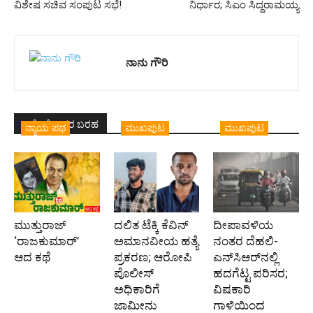
ವಿಶೇಷ ಸಚಿವ ಸಂಪುಟ ಸಭೆ!
ನಿರ್ಧಾರ; ಸಿಎಂ ಸಿದ್ದರಾಮಯ್ಯ
ನಾನು ಗೌರಿ
ಇದೇ ಲೇಖಕರ ಬರಹ
ನ್ಯಾಯ ಪಥ
ಮುಖಪುಟ
ಮುಖಪುಟ
ಮುತ್ತುರಾಜ್
ದಲಿತ ಟೆಕ್ಕಿ ಕೆವಿನ್
ದೀಪಾವಳಿಯ
‘ರಾಜಕುಮಾರ್‍’
ಅಮಾನವೀಯ ಹತ್ಯೆ
ನಂತರ ದೆಹಲಿ-
ಆದ ಕಥೆ
ಪ್ರಕರಣ; ಆರೋಪಿ
ಎನ್‌ಸಿಆರ್‌ನಲ್ಲಿ
ಪೊಲೀಸ್‌
ಹದಗೆಟ್ಟ ಪರಿಸರ;
ಅಧಿಕಾರಿಗೆ
ವಿಷಕಾರಿ
ಜಾಮೀನು
ಗಾಳಿಯಿಂದ