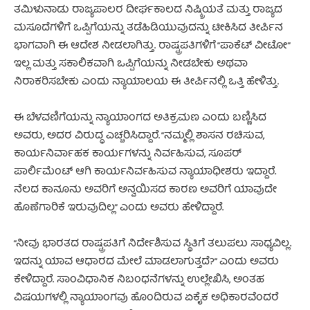
ತಮಿಳುನಾಡು ರಾಜ್ಯಪಾಲರ ದೀರ್ಘಕಾಲದ ನಿಷ್ಕ್ರಿಯತೆ ಮತ್ತು ರಾಜ್ಯದ
ಮಸೂದೆಗಳಿಗೆ ಒಪ್ಪಿಗೆಯನ್ನು ತಡೆಹಿಡಿಯುವುದನ್ನು ಟೀಕಿಸಿದ ತೀರ್ಪಿನ
ಭಾಗವಾಗಿ ಈ ಆದೇಶ ನೀಡಲಾಗಿತ್ತು. ರಾಷ್ಟ್ರಪತಿಗಳಿಗೆ “ಪಾಕೆಟ್ ವೀಟೋ”
ಇಲ್ಲ ಮತ್ತು ಸಕಾಲಿಕವಾಗಿ ಒಪ್ಪಿಗೆಯನ್ನು ನೀಡಬೇಕು ಅಥವಾ
ನಿರಾಕರಿಸಬೇಕು ಎಂದು ನ್ಯಾಯಾಲಯ ಈ ತೀರ್ಪಿನಲ್ಲಿ ಒತ್ತಿ ಹೇಳಿತ್ತು.
ಈ ಬೆಳವಣಿಗೆಯನ್ನು ನ್ಯಾಯಾಂಗದ ಅತಿಕ್ರಮಣ ಎಂದು ಬಣ್ಣಿಸಿದ
ಅವರು, ಅದರ ವಿರುದ್ಧ ಎಚ್ಚರಿಸಿದ್ದಾರೆ. “ನಮ್ಮಲ್ಲಿ ಶಾಸನ ರಚಿಸುವ,
ಕಾರ್ಯನಿರ್ವಾಹಕ ಕಾರ್ಯಗಳನ್ನು ನಿರ್ವಹಿಸುವ, ಸೂಪರ್
ಪಾರ್ಲಿಮೆಂಟ್ ಆಗಿ ಕಾರ್ಯನಿರ್ವಹಿಸುವ ನ್ಯಾಯಾಧೀಶರು ಇದ್ದಾರೆ.
ನೆಲದ ಕಾನೂನು ಅವರಿಗೆ ಅನ್ವಯಿಸದ ಕಾರಣ ಅವರಿಗೆ ಯಾವುದೇ
ಹೊಣೆಗಾರಿಕೆ ಇರುವುದಿಲ್ಲ” ಎಂದು ಅವರು ಹೇಳಿದ್ದಾರೆ.
“ನೀವು ಭಾರತದ ರಾಷ್ಟ್ರಪತಿಗೆ ನಿರ್ದೇಶಿಸುವ ಸ್ಥಿತಿಗೆ ತಲುಪಲು ಸಾಧ್ಯವಿಲ್ಲ.
ಇದನ್ನು ಯಾವ ಆಧಾರದ ಮೇಲೆ ಮಾಡಲಾಗುತ್ತದೆ?” ಎಂದು ಅವರು
ಕೇಳಿದ್ದಾರೆ. ಸಾಂವಿಧಾನಿಕ ನಿಬಂಧನೆಗಳನ್ನು ಉಲ್ಲೇಖಿಸಿ, ಅಂತಹ
ವಿಷಯಗಳಲ್ಲಿ ನ್ಯಾಯಾಂಗವು ಹೊಂದಿರುವ ಏಕೈಕ ಅಧಿಕಾರವೆಂದರೆ