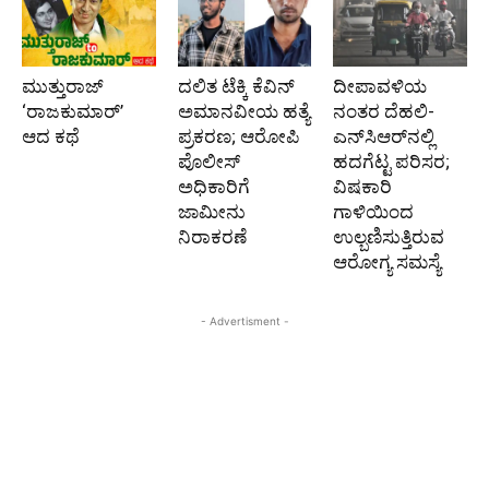
ಮುತ್ತುರಾಜ್
ದಲಿತ ಟೆಕ್ಕಿ ಕೆವಿನ್
ದೀಪಾವಳಿಯ
‘ರಾಜಕುಮಾರ್‍’
ಅಮಾನವೀಯ ಹತ್ಯೆ
ನಂತರ ದೆಹಲಿ-
ಆದ ಕಥೆ
ಪ್ರಕರಣ; ಆರೋಪಿ
ಎನ್‌ಸಿಆರ್‌ನಲ್ಲಿ
ಪೊಲೀಸ್‌
ಹದಗೆಟ್ಟ ಪರಿಸರ;
ಅಧಿಕಾರಿಗೆ
ವಿಷಕಾರಿ
ಜಾಮೀನು
ಗಾಳಿಯಿಂದ
ನಿರಾಕರಣೆ
ಉಲ್ಬಣಿಸುತ್ತಿರುವ
ಆರೋಗ್ಯ ಸಮಸ್ಯೆ
- Advertisment -