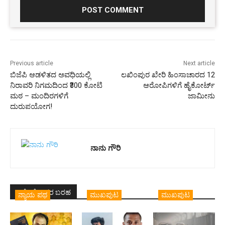
Previous article
Next article
ಬಿಜೆಪಿ ಆಡಳಿತದ ಅವಧಿಯಲ್ಲಿ
ಲಖಿಂಪುರ ಖೇರಿ ಹಿಂಸಾಚಾರದ 12
ನಿರಾವರಿ ನಿಗಮದಿಂದ ₹300 ಕೋಟಿ
ಆರೋಪಿಗಳಿಗೆ ಹೈಕೋರ್ಟ್
ಮಠ – ಮಂದಿರಗಳಿಗೆ
ಜಾಮೀನು
ದುರುಪಯೋಗ!
ನಾನು ಗೌರಿ
ಇದೇ ಲೇಖಕರ ಬರಹ
ನ್ಯಾಯ ಪಥ
ಮುಖಪುಟ
ಮುಖಪುಟ