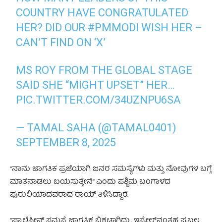
COUNTRY HAVE CONGRATULATED
HER? DID OUR
#PMMODI
WISH HER –
CAN’T FIND ON ‘X’
MS ROY FROM THE GLOBAL STAGE
SAID SHE “MIGHT UPSET” HER…
PIC.TWITTER.COM/34UZNPU6SA
— TAMAL SAHA (@TAMAL0401)
SEPTEMBER 8, 2025
“ನಾನು ಜಾಗತಿಕ ಪ್ರಜೆಯಾಗಿ ಜನರ ಸಮಸ್ಯೆಗಳು ಮತ್ತು ನೋವುಗಳ ಬಗ್ಗೆ
ಮಾತನಾಡಲು ಬಯಸುತ್ತೇನೆ” ಎಂದು ಪಶ್ಚಿಮ ಬಂಗಾಳದ
ಪುರುಲಿಯಾದವರಾದ ರಾಯ್ ತಿಳಿಸಿದ್ದಾರೆ.
“ಪ್ಯಾಲೆಸ್ತೀನ್ ಸಮಸ್ಯೆ ಜಾಗತಿಕ ಬಿಕ್ಕಟ್ಟಾಗಿದ್ದು, ಇಸ್ರೇಲ್‌ನಂತಹ ಪ್ರಬಲ