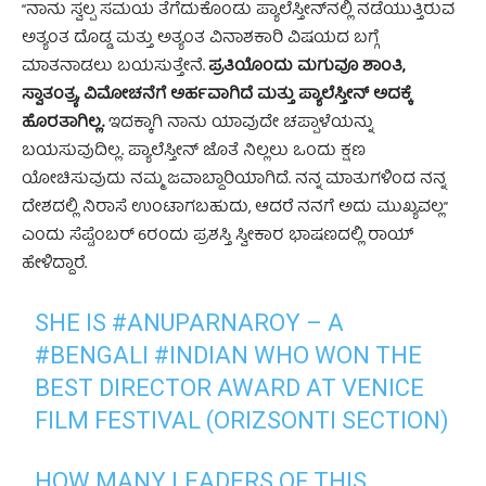
“ನಾನು ಸ್ವಲ್ಪ ಸಮಯ ತೆಗೆದುಕೊಂಡು ಪ್ಯಾಲೆಸ್ತೀನ್‌ನಲ್ಲಿ ನಡೆಯುತ್ತಿರುವ
ಅತ್ಯಂತ ದೊಡ್ಡ ಮತ್ತು ಅತ್ಯಂತ ವಿನಾಶಕಾರಿ ವಿಷಯದ ಬಗ್ಗೆ
ಮಾತನಾಡಲು ಬಯಸುತ್ತೇನೆ.
ಪ್ರತಿಯೊಂದು ಮಗುವೂ ಶಾಂತಿ,
ಸ್ವಾತಂತ್ರ್ಯ, ವಿಮೋಚನೆಗೆ ಅರ್ಹವಾಗಿದೆ ಮತ್ತು ಪ್ಯಾಲೆಸ್ತೀನ್ ಅದಕ್ಕೆ
ಹೊರತಾಗಿಲ್ಲ.
ಇದಕ್ಕಾಗಿ ನಾನು ಯಾವುದೇ ಚಪ್ಪಾಳೆಯನ್ನು
ಬಯಸುವುದಿಲ್ಲ. ಪ್ಯಾಲೆಸ್ತೀನ್ ಜೊತೆ ನಿಲ್ಲಲು ಒಂದು ಕ್ಷಣ
ಯೋಚಿಸುವುದು ನಮ್ಮ ಜವಾಬ್ದಾರಿಯಾಗಿದೆ. ನನ್ನ ಮಾತುಗಳಿಂದ ನನ್ನ
ದೇಶದಲ್ಲಿ ನಿರಾಸೆ ಉಂಟಾಗಬಹುದು, ಆದರೆ ನನಗೆ ಅದು ಮುಖ್ಯವಲ್ಲ”
ಎಂದು ಸೆಪ್ಟೆಂಬರ್ 6ರಂದು ಪ್ರಶಸ್ತಿ ಸ್ವೀಕಾರ ಭಾಷಣದಲ್ಲಿ ರಾಯ್
ಹೇಳಿದ್ದಾರೆ.
SHE IS
#ANUPARNAROY
– A
#BENGALI
#INDIAN
WHO WON THE
BEST DIRECTOR AWARD AT VENICE
FILM FESTIVAL (ORIZSONTI SECTION)
HOW MANY LEADERS OF THIS