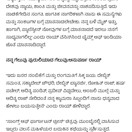
ದೇಶವು ನ್ಯಾಯ, ಶಾಂತಿ ಮತ್ತು ಜೀವನವನ್ನು ನಾಶಪಡಿಸುತ್ತಿದೆ. ಇದು
ನಾಚಿಕೆಗೇಡಿನ ಸಂಗತಿ. ಜಾಗತಿಕ ನಾಗರಿಕಳಾಗಿ ನಾನು ಈ ಸಮಸ್ಯೆಗಳು
ಮತ್ತು ಸಂಕಟಗಳ ಬಗ್ಗೆ ಮಾತನಾಡಲೇಬೇಕು. ನನ್ನ ಬಳಿ ಮೈಕ್ ಇತ್ತು,
ಹಾಗಾಗಿ, ಪ್ಯಾಲೆಸ್ತೀನ್‌ ನೋವುಗಳ ಬಗ್ಗೆ ಮಾತನಾಡದೆ ಇರಲು ನನಗೆ
ಸಾಧ್ಯವಾಗಲಿಲ್ಲ” ಎಂದು ರಾಯ್ ವೆನಿಸ್‌ನಿಂದ ಟೈಮ್ಸ್ ಆಫ್ ಇಂಡಿಯಾ
ಜೊತೆ ಮಾತನಾಡಿದ್ದಾರೆ.
ನನ್ನ ಗೆಲುವು ಪುರುಲಿಯಾದ ಗೆಲುವು:ಅನುಪರ್ಣ ರಾಯ್
“ಇದು ಜನರ ನಂಬಿಕೆಗೆ ಮತ್ತು ರಂಗಮತಿಗೆ ಸಿಕ್ಕ ಜಯ. ದೇಬ್ಜಿತ್
ಸಮಂತ, ಸಕ್ಯಾದೇಬ್ ಚೌಧರಿ, ದೇಬ್ಜಿತ್ ಬ್ಯಾನರ್ಜಿ, ರೋಹಿತ್ ರಾಜ್, ಹರ್ಷ
ಪಟೇಲ್, ಆದಿತ್ಯ ಪಂಡಿತ್, ಪ್ರದೀಪ್ ವಿಘ್ನವೇಲು, ಅಂಜಲಿ ಮುಲ್ಗೆ ಮತ್ತು
ಆದಿತ್ಯ ರಾಜ್ ಸೇರಿದಂತೆ ನನ್ನ ಕ್ಯಾಮರಾ ಸಿಬ್ಬಂದಿಗೆ ನಾನು ಧನ್ಯವಾದ
ಹೇಳಲು ಬಯಸುತ್ತೇನೆ” ಎಂದು ರಾಯ್ ಹೇಳಿದ್ದಾರೆ.
“ಸಾಂಗ್ಸ್ ಆಫ್ ಫಾರ್ಗಾಟನ್ ಟ್ರೀಸ್” ಚಿತ್ರವು ಮುಂಬೈನಲ್ಲಿ ವಾಸಿಸುವ
ಇಬ್ಬರು ವಲಸೆ ಮಹಿಳೆಯರ ಬದುಕಿನ ಕಥೆಯನ್ನು ಸ್ಪರ್ಶಿಸುತ್ತದೆ.