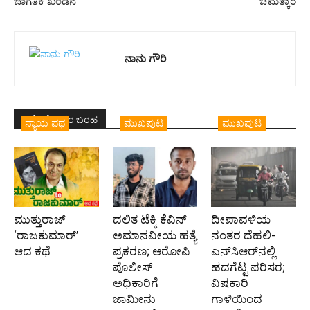
ಜಾಗತಿಕ ಖಂಡನೆ
ಚಮತ್ಕಾರ
ನಾನು ಗೌರಿ
ಇದೇ ಲೇಖಕರ ಬರಹ
ನ್ಯಾಯ ಪಥ
ಮುಖಪುಟ
ಮುಖಪುಟ
ಮುತ್ತುರಾಜ್
ದಲಿತ ಟೆಕ್ಕಿ ಕೆವಿನ್
ದೀಪಾವಳಿಯ
‘ರಾಜಕುಮಾರ್‍’
ಅಮಾನವೀಯ ಹತ್ಯೆ
ನಂತರ ದೆಹಲಿ-
ಆದ ಕಥೆ
ಪ್ರಕರಣ; ಆರೋಪಿ
ಎನ್‌ಸಿಆರ್‌ನಲ್ಲಿ
ಪೊಲೀಸ್‌
ಹದಗೆಟ್ಟ ಪರಿಸರ;
ಅಧಿಕಾರಿಗೆ
ವಿಷಕಾರಿ
ಜಾಮೀನು
ಗಾಳಿಯಿಂದ