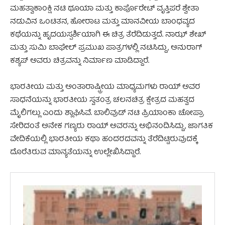
ಮಹತ್ವಾಕಾಂಕ್ಷಿ ನಟಿ ಥೂಯಾ ಮತ್ತು ಕಾರ್ಪೊರೇಟ್ ವೃತ್ತಿಪರೆ ಶ್ವೇತಾ
ನಡುವಿನ ಒಂಟಿತನ, ಹೋರಾಟ ಮತ್ತು ಮಾನವೀಯ ಬಾಂಧವ್ಯದ
ಕಥೆಯನ್ನು ಹೃದಯಸ್ಪರ್ಶಿಯಾಗಿ ಈ ಚಿತ್ರ ತೆರೆದಿಡುತ್ತದೆ. ನಾಝ್ ಶೇಖ್
ಮತ್ತು ಸುಮಿ ಬಾಘೇಲ್ ಪ್ರಮುಖ ಪಾತ್ರಗಳಲ್ಲಿ ನಟಿಸಿದ್ದು, ಅನುರಾಗ್
ಕಶ್ಯಪ್ ಅವರು ಚಿತ್ರವನ್ನು ನಿರ್ಮಾಣ ಮಾಡಿದ್ದಾರೆ.
ಭಾರತೀಯ ಮತ್ತು ಅಂತಾರಾಷ್ಟ್ರೀಯ ಮಾಧ್ಯಮಗಳು ರಾಯ್ ಅವರ
ಸಾಧನೆಯನ್ನು ಭಾರತೀಯ ಸ್ವತಂತ್ರ ಚಲನಚಿತ್ರ ಕ್ಷೇತ್ರದ ಮಹತ್ವದ
ಮೈಲಿಗಲ್ಲು ಎಂದು ಶ್ಲಾಘಿಸಿವೆ. ಬಾಲಿವುಡ್ ನಟಿ ಪ್ರಿಯಾಂಕಾ ಚೋಪ್ರಾ
ಸೇರಿದಂತೆ ಅನೇಕ ಗಣ್ಯರು ರಾಯ್ ಅವರನ್ನು ಅಭಿನಂದಿಸಿದ್ದು, ಜಾಗತಿಕ
ವೇದಿಕೆಯಲ್ಲಿ ಭಾರತೀಯ ಕಥಾ ಹಂದರದವನ್ನು ತೆರೆದಿಟ್ಟಿರುವುದಕ್ಕೆ
ದೊರೆತಿರುವ ಮಾನ್ಯತೆಯನ್ನು ಉಲ್ಲೇಖಿಸಿದ್ದಾರೆ.