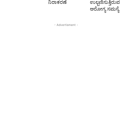
ನಿರಾಕರಣೆ
ಉಲ್ಬಣಿಸುತ್ತಿರುವ
ಆರೋಗ್ಯ ಸಮಸ್ಯೆ
- Advertisment -