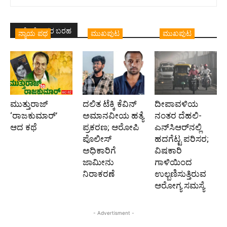
ಇದೇ ಲೇಖಕರ ಬರಹ
ನ್ಯಾಯ ಪಥ
ಮುಖಪುಟ
ಮುಖಪುಟ
ಮುತ್ತುರಾಜ್
ದಲಿತ ಟೆಕ್ಕಿ ಕೆವಿನ್
ದೀಪಾವಳಿಯ
‘ರಾಜಕುಮಾರ್‍’
ಅಮಾನವೀಯ ಹತ್ಯೆ
ನಂತರ ದೆಹಲಿ-
ಆದ ಕಥೆ
ಪ್ರಕರಣ; ಆರೋಪಿ
ಎನ್‌ಸಿಆರ್‌ನಲ್ಲಿ
ಪೊಲೀಸ್‌
ಹದಗೆಟ್ಟ ಪರಿಸರ;
ಅಧಿಕಾರಿಗೆ
ವಿಷಕಾರಿ
ಜಾಮೀನು
ಗಾಳಿಯಿಂದ
ನಿರಾಕರಣೆ
ಉಲ್ಬಣಿಸುತ್ತಿರುವ
ಆರೋಗ್ಯ ಸಮಸ್ಯೆ
- Advertisment -