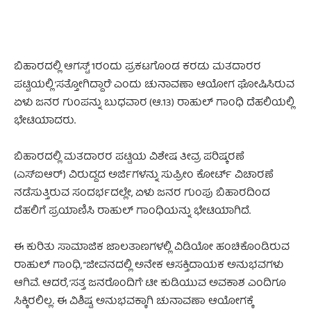
ಬಿಹಾರದಲ್ಲಿ ಆಗಸ್ಟ್ 1ರಂದು ಪ್ರಕಟಗೊಂಡ ಕರಡು ಮತದಾರರ
ಪಟ್ಟಿಯಲ್ಲಿ ‘ಸತ್ತೋಗಿದ್ದಾರೆ’ ಎಂದು ಚುನಾವಣಾ ಆಯೋಗ ಘೋಷಿಸಿರುವ
ಏಳು ಜನರ ಗುಂಪನ್ನು ಬುಧವಾರ (ಆ.13) ರಾಹುಲ್ ಗಾಂಧಿ ದೆಹಲಿಯಲ್ಲಿ
ಭೇಟಿಯಾದರು.
ಬಿಹಾರದಲ್ಲಿ ಮತದಾರರ ಪಟ್ಟಿಯ ವಿಶೇಷ ತೀವ್ರ ಪರಿಷ್ಕರಣೆ
(ಎಸ್‌ಐಆರ್) ವಿರುದ್ದದ ಅರ್ಜಿಗಳನ್ನು ಸುಪ್ರೀಂ ಕೋರ್ಟ್ ವಿಚಾರಣೆ
ನಡೆಸುತ್ತಿರುವ ಸಂದರ್ಭದಲ್ಲೇ, ಏಳು ಜನರ ಗುಂಪು ಬಿಹಾರದಿಂದ
ದೆಹಲಿಗೆ ಪ್ರಯಾಣಿಸಿ ರಾಹುಲ್ ಗಾಂಧಿಯನ್ನು ಭೇಟಿಯಾಗಿದೆ.
ಈ ಕುರಿತು ಸಾಮಾಜಿಕ ಜಾಲತಾಣಗಳಲ್ಲಿ ವಿಡಿಯೋ ಹಂಚಿಕೊಂಡಿರುವ
ರಾಹುಲ್ ಗಾಂಧಿ, “ಜೀವನದಲ್ಲಿ ಅನೇಕ ಆಸಕ್ತಿದಾಯಕ ಅನುಭವಗಳು
ಆಗಿವೆ. ಆದರೆ, ‘ಸತ್ತ ಜನರೊಂದಿಗೆ’ ಟೀ ಕುಡಿಯುವ ಅವಕಾಶ ಎಂದಿಗೂ
ಸಿಕ್ಕಿರಲಿಲ್ಲ. ಈ ವಿಶಿಷ್ಟ ಅನುಭವಕ್ಕಾಗಿ ಚುನಾವಣಾ ಆಯೋಗಕ್ಕೆ