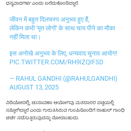
ಧನ್ಯವಾದಗಳು” ಎಂದು ಬರೆದುಕೊಂಡಿದ್ದಾರೆ.
जीवन में बहुत दिलचस्प अनुभव हुए हैं,
लेकिन कभी 'मृत लोगों' के साथ चाय पीने का मौका
नहीं मिला था।
इस अनोखे अनुभव के लिए, धन्यवाद चुनाव आयोग!
PIC.TWITTER.COM/RH9IZQIFSD
— RAHUL GANDHI (@RAHULGANDHI)
AUGUST 13, 2025
ವಿಡಿಯೋದಲ್ಲಿ, ಚುನಾವಣಾ ಆಯೋಗವು ಮತದಾರರ ಪಟ್ಟಿಯಲ್ಲಿ
ಸತ್ತೋಗಿದ್ದಾರೆ ಎಂದು ಗುರುತಿಸಿರುವ ಗುಂಪಿನೊಂದಿಗೆ ರಾಹುಲ್ ಗಾಂಧಿ
ಚರ್ಚೆ ನಡೆಸುತ್ತಿರುವುದನ್ನು ನೋಡಬಹುದು.