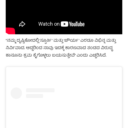
“ನಮ್ಮ ದೃಷ್ಟಿಕೋದಲ್ಲಿ ‘ಸ್ಫೂರ್ತಿ’ ಮತ್ತು ‘ಚೌರ್ಯ’ ಎರಡೂ ವಿಭಿನ್ನ ಮತ್ತು
ನಿರ್ವಿವಾದ. ಆದ್ದರಿಂದ ನಾವು ಇದಕ್ಕೆ ಕಾರಣವಾದ ತಂಡದ ವಿರುದ್ಧ
ಕಾನೂನು ಕ್ರಮ ಕೈಗೊಳ್ಳಲು ಬಯಸುತ್ತೇವೆ” ಎಂದು ಎಚ್ಚರಿಸಿದೆ.