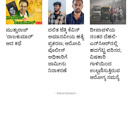
ಮುತ್ತುರಾಜ್
ದಲಿತ ಟೆಕ್ಕಿ ಕೆವಿನ್
ದೀಪಾವಳಿಯ
‘ರಾಜಕುಮಾರ್‍’
ಅಮಾನವೀಯ ಹತ್ಯೆ
ನಂತರ ದೆಹಲಿ-
ಆದ ಕಥೆ
ಪ್ರಕರಣ; ಆರೋಪಿ
ಎನ್‌ಸಿಆರ್‌ನಲ್ಲಿ
ಪೊಲೀಸ್‌
ಹದಗೆಟ್ಟ ಪರಿಸರ;
ಅಧಿಕಾರಿಗೆ
ವಿಷಕಾರಿ
ಜಾಮೀನು
ಗಾಳಿಯಿಂದ
ನಿರಾಕರಣೆ
ಉಲ್ಬಣಿಸುತ್ತಿರುವ
ಆರೋಗ್ಯ ಸಮಸ್ಯೆ
- Advertisment -