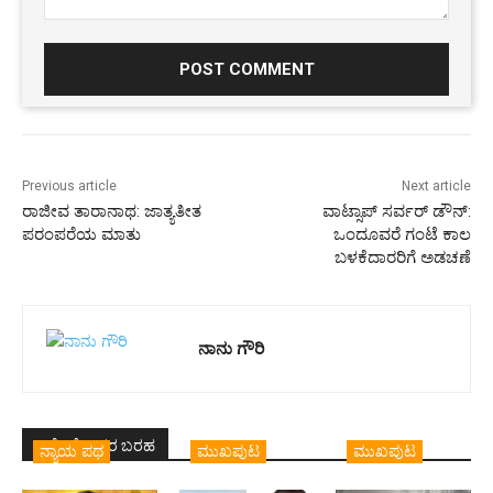
Comment:
Previous article
Next article
ರಾಜೀವ ತಾರಾನಾಥ: ಜಾತ್ಯತೀತ
ವಾಟ್ಸಾಪ್ ಸರ್ವರ್ ಡೌನ್:
ಪರಂಪರೆಯ ಮಾತು
ಒಂದೂವರೆ ಗಂಟೆ ಕಾಲ
ಬಳಕೆದಾರರಿಗೆ ಅಡಚಣೆ
ನಾನು ಗೌರಿ
ಇದೇ ಲೇಖಕರ ಬರಹ
ನ್ಯಾಯ ಪಥ
ಮುಖಪುಟ
ಮುಖಪುಟ