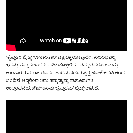
“ತೈಕ್ಕುಡಂ ಬ್ರಿಡ್ಜ್‌’ಗೂ ‘ಕಾಂತಾರ’ ಚಿತ್ರಕ್ಕೂ ಯಾವುದೇ ಸಂಬಂಧವಿಲ್ಲ.
ಇದನ್ನು ನಮ್ಮ ಕೇಳುಗರು ತಿಳಿದುಕೊಳ್ಳಬೇಕು. ನಮ್ಮ ‘ನವರಸಂ’ ಮತ್ತು
ಕಾಂತಾರದ ‘ವರಾಹ ರೂಪಂ’ ಹಾಡಿನ ನಡುವೆ ಸ್ಪಷ್ಟ ಹೋಲಿಕೆಗಳು ಕಂಡು
ಬಂದಿವೆ. ಆದ್ದರಿಂದ ಇದು ಹಕ್ಕುಸ್ವಾಮ್ಯ ಕಾನೂನುಗಳ
ಉಲ್ಲಂಘನೆಯಾಗಿದೆ” ಎಂದು ‘ಥೈಕ್ಕುಡಮ್ ಬ್ರಿಡ್ಜ್‌’ ತಿಳಿಸಿದೆ.