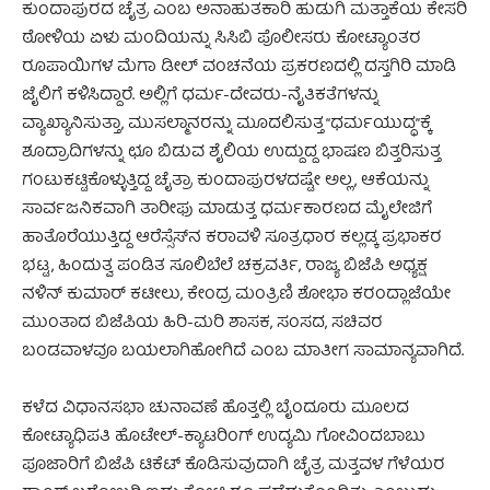
ಕುಂದಾಪುರದ ಚೈತ್ರ ಎಂಬ ಅನಾಹುತಕಾರಿ ಹುಡುಗಿ ಮತ್ತಾಕೆಯ ಕೇಸರಿ
ಠೋಳಿಯ ಏಳು ಮಂದಿಯನ್ನು ಸಿಸಿಬಿ ಪೊಲೀಸರು ಕೋಟ್ಯಾಂತರ
ರೂಪಾಯಿಗಳ ಮೆಗಾ ಡೀಲ್ ವಂಚನೆಯ ಪ್ರಕರಣದಲ್ಲಿ ದಸ್ತಗಿರಿ ಮಾಡಿ
ಜೈಲಿಗೆ ಕಳಿಸಿದ್ದಾರೆ. ಅಲ್ಲಿಗೆ ಧರ್ಮ-ದೇವರು-ನೈತಿಕತೆಗಳನ್ನು
ವ್ಯಾಖ್ಯಾನಿಸುತ್ತಾ, ಮುಸಲ್ಮಾನರನ್ನು ಮೂದಲಿಸುತ್ತ “ಧರ್ಮಯುದ್ಧ”ಕ್ಕೆ
ಶೂದ್ರಾದಿಗಳನ್ನು ಛೂ ಬಿಡುವ ಶೈಲಿಯ ಉದ್ದುದ್ದ ಭಾಷಣ ಬಿತ್ತರಿಸುತ್ತ
ಗಂಟುಕಟ್ಟಿಕೊಳ್ಳುತ್ತಿದ್ದ ಚೈತ್ರಾ ಕುಂದಾಪುರಳದಷ್ಟೇ ಅಲ್ಲ, ಆಕೆಯನ್ನು
ಸಾರ್ವಜನಿಕವಾಗಿ ತಾರೀಫು ಮಾಡುತ್ತ ಧರ್ಮಕಾರಣದ ಮೈಲೇಜಿಗೆ
ಹಾತೊರೆಯುತ್ತಿದ್ದ ಆರೆಸ್ಸೆಸ್‌ನ ಕರಾವಳಿ ಸೂತ್ರಧಾರ ಕಲ್ಲಡ್ಕ ಪ್ರಭಾಕರ
ಭಟ್ಟ, ಹಿಂದುತ್ವ ಪಂಡಿತ ಸೂಲಿಬೆಲೆ ಚಕ್ರವರ್ತಿ, ರಾಜ್ಯ ಬಿಜೆಪಿ ಅಧ್ಯಕ್ಷ
ನಳಿನ್ ಕುಮಾರ್ ಕಟೀಲು, ಕೇಂದ್ರ ಮಂತ್ರಿಣಿ ಶೋಭಾ ಕರಂದ್ಲಾಜೆಯೇ
ಮುಂತಾದ ಬಿಜೆಪಿಯ ಹಿರಿ-ಮರಿ ಶಾಸಕ, ಸಂಸದ, ಸಚಿವರ
ಬಂಡವಾಳವೂ ಬಯಲಾಗಿಹೋಗಿದೆ ಎಂಬ ಮಾತೀಗ ಸಾಮಾನ್ಯವಾಗಿದೆ.
ಕಳೆದ ವಿಧಾನಸಭಾ ಚುನಾವಣೆ ಹೊತ್ತಲ್ಲಿ ಬೈಂದೂರು ಮೂಲದ
ಕೋಟ್ಯಾಧಿಪತಿ ಹೊಟೇಲ್-ಕ್ಯಾಟರಿಂಗ್ ಉದ್ಯಮಿ ಗೋವಿಂದಬಾಬು
ಪೂಜಾರಿಗೆ ಬಿಜೆಪಿ ಟಿಕೆಟ್ ಕೊಡಿಸುವುದಾಗಿ ಚೈತ್ರ ಮತ್ತವಳ ಗೆಳೆಯರ