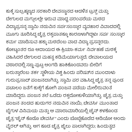
ಕುಕ್ಕೆ ಸುಬ್ರಹ್ಮಣ್ಯದ ಸರಕಾರಿ ದೇವಸ್ಥಾನದ ಆಡಳಿತ ಟ್ರಸ್ಟ್ ಮತ್ತು
ದೇಗುಲದ ಮಗ್ಗುಲಲ್ಲೇ ಇರುವ ಮಾಧ್ವ ಪರಂಪರೆಯ ಮಠದ
ವಿದ್ಯಾಪ್ರಸನ್ನ ಸ್ವಾಮಿ ನಡುವಿನ ಸರ್ಪಸಂಸ್ಕಾರ ವ್ಯವಹಾರ ವಿವಾದದಲ್ಲಿ
ಮೂಗು ತೂರಿಸಿದ್ದ ಚೈತ್ರ ರಕ್ತಪಾತಕ್ಕೂ ಕಾರಣಳಾಗಿದ್ದಳು! ಸರ್ಪ ಸಂಸ್ಕಾರ
ಕರ್ಮ ಮಾಡಿಸುವ ಹಕ್ಕು ಮಠದೆಂಬ ವಾದ ವಿದ್ಯಾ ಪ್ರಸನ್ನರದು.
ಕೋಟ್ಯಂತರ ರೂ ಆದಾಯದ ಈ ಕ್ರಿಯಾ-ಕರ್ಮ ನಿರ್ವಹಣೆ ಮಠಕ್ಕೆ
ವಹಿಸಿದರೆ ದೇಗುಲದ ಮಹತ್ವ ಕಡಿಮೆಯಾಗುತ್ತದೆ; ದೇವಾಲಯದ
ವಠಾರದಲ್ಲಿ ಸಣ್ಣ-ಪುಟ್ಟ ಅಂಗಡಿ ಹಾಕಿಕೊಂಡವರು ಬೀದಿಗೆ
ಬರುತ್ತಾರೆಂಬ ತರ್ಕ ಸ್ಥಳೀಯ ವಿಶ್ವ ಹಿಂದು ಪರಿಷತ್‌ನ ಮುಂದಾಳು
ಗುರುಪ್ರಸಾದ್ ಪಂಜನದಾಗಿತ್ತು. ಸ್ವಾಮಿ ಪರ ವಹಿಸಿದ್ದ ಚೈತ್ರ ತನ್ನ ಪುಂಡ
ಪಟಾಲಂ ಜತೆಗೆ ಕುಕ್ಕೆಗೆ ಹೋಗಿ ಪಂಜನ ಪಡೆಯ ಮೇಲಿರುವಂತೆ
ಮಾಡಿದ್ದರು. ಪಂಜನ ತಲೆ ಒಡೆದು ರಕ್ತದೋಕುಳಿಯಾಗಿತ್ತು. ಚೈತ್ರ ಮತ್ತು
ಪಂಜನ ತಂಡದ ಹುಡುಗರ ನಡುವಿನ ನಾಯಿ, ಬೇವರ್ಸಿ ಮುಂತಾದ
ಬೈಗುಳ ವಿನಿಮಯ ಮತ್ತು ಆ ಮಾರಾಮಾರಿಯಲ್ಲಿ ಚೈನ್ ಕಳಕೊಂಡ
ಚೈತ್ರ “ಚೈನ್ ಕೊಡೊ ಬೇವರ್ಸಿ” ಎಂದು ಬೊಬ್ಬೆಹೊಡೆದ ಆಡಿಯೋ ಅಂದು
ವೈರಲ್ ಆಗಿತ್ತು. ಆಗ ಕೂಡ ಚೈತ್ರ ಜೈಲು ಪಾಲಾಗಿದ್ದರು; ಹಿಂದುತ್ವದ