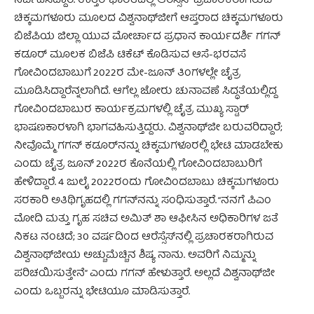
ನಿರ್ವಹಿಸಿದ್ದಾರೆ. ಉತ್ತರ ಭಾರತದಲ್ಲಿ ಆರೆಸ್ಸೆಸ್ ಪ್ರಚಾರಕರಾಗಿರುವ
ಚಿಕ್ಕಮಗಳೂರು ಮೂಲದ ವಿಶ್ವನಾಥ್‌ಜೀಗೆ ಆಪ್ತರಾದ ಚಿಕ್ಕಮಗಳೂರು
ಬಿಜೆಪಿಯ ಜಿಲ್ಲಾ ಯುವ ಮೋರ್ಚಾದ ಪ್ರಧಾನ ಕಾರ್ಯದರ್ಶಿ ಗಗನ್
ಕಡೂರ್ ಮೂಲಕ ಬಿಜೆಪಿ ಟಿಕೆಟ್ ಕೊಡಿಸುವ ಆಸೆ-ಭರವಸೆ
ಗೋವಿಂದಬಾಬುಗೆ 2022ರ ಮೇ-ಜೂನ್ ತಿಂಗಳಲ್ಲೇ ಚೈತ್ರ
ಮೂಡಿಸಿದ್ದಾರೆನ್ನಲಾಗಿದೆ. ಆಗೆಲ್ಲ ಜೋರು ಚುನಾವಣೆ ಸಿದ್ಧತೆಯಲ್ಲಿದ್ದ
ಗೋವಿಂದಬಾಬುರ ಕಾರ್ಯಕ್ರಮಗಳಲ್ಲಿ ಚೈತ್ರ ಮುಖ್ಯ ಸ್ಟಾರ್
ಭಾಷಣಕಾರಳಾಗಿ ಭಾಗವಹಿಸುತ್ತಿದ್ದರು. ವಿಶ್ವನಾಥ್‌ಜೀ ಬರುವರಿದ್ದಾರೆ;
ನೀವೊಮ್ಮೆ ಗಗನ್ ಕಡೂರ್‌ನನ್ನು ಚಿಕ್ಕಮಗಳೂರಲ್ಲಿ ಭೇಟಿ ಮಾಡಬೇಕು
ಎಂದು ಚೈತ್ರ ಜೂನ್ 2022ರ ಕೊನೆಯಲ್ಲಿ ಗೋವಿಂದಬಾಬುರಿಗೆ
ಹೇಳಿದ್ದಾರೆ. 4 ಜುಲೈ 2022ರಂದು ಗೋವಿಂದಬಾಬು ಚಿಕ್ಕಮಗಳೂರು
ಸರಕಾರಿ ಅತಿಥಿಗೃಹದಲ್ಲಿ ಗಗನ್‌ನನ್ನು ಸಂಧಿಸುತ್ತಾರೆ. “ನನಗೆ ಪಿಎಂ
ಮೋದಿ ಮತ್ತು ಗೃಹ ಸಚಿವ ಅಮಿತ್ ಶಾ ಆಫೀಸಿನ ಅಧಿಕಾರಿಗಳ ಜತೆ
ನಿಕಟ ನಂಟಿದೆ; 30 ವರ್ಷದಿಂದ ಆರೆಸ್ಸೆಸ್‌ನಲ್ಲಿ ಪ್ರಚಾರಕರಾಗಿರುವ
ವಿಶ್ವನಾಥ್‌ಜೀಯ ಅಚ್ಚುಮೆಚ್ಚಿನ ಶಿಷ್ಯ ನಾನು. ಅವರಿಗೆ ನಿಮ್ಮನ್ನು
ಪರಿಚಯಿಸುತ್ತೇನೆ” ಎಂದು ಗಗನ್ ಹೇಳುತ್ತಾರೆ. ಅಲ್ಲದೆ ವಿಶ್ವನಾಥ್‌ಜೀ
ಎಂದು ಒಬ್ಬರನ್ನು ಭೇಟಿಯೂ ಮಾಡಿಸುತ್ತಾರೆ.