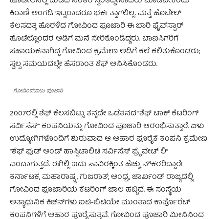
ಹೊಟೇಲಿನಲ್ಲಿ ದುಡಿದ ನಂತರ ಸ್ವಂತದ್ದೇನಾದರು ಮಾಡಬೇಕೆಂದು
ಕಿರಾಣಿ ಅಂಗಡಿ ಇಟ್ಟರಾದರೂ ಭರ್ಕತ್ತಾಗಲಿಲ್ಲ. ಮತ್ತೆ ಹೊಟೇಲ್
ಕೆಲಸದತ್ತ ಹೊರಳಿದ ಗೋವಿಂದ ಪೂಜಾರಿ ಈ ಬಾರಿ ಫೈವ್‌ಸ್ಟಾರ್
ಹೊಟೆಲ್ಲೊಂದರ ಅಡಿಗೆ ಮನೆ ಸೇರಿಕೊಂಡಿದ್ದರು. ಬಾಣಸಿಗರಿಗೆ
ಸಹಾಯಕನಾಗಿದ್ದ ಗೋವಿಂದ ಕ್ರಮೇಣ ಅಡಿಗೆ ಕಲೆ ಕಲಿತುಕೊಂಡರು;
ಸ್ವಲ್ಪ ಸಮಯದಲ್ಲೇ ಹೆಸರಾಂತ ಶೆಫ್ ಅನಿಸಿಕೊಂಡರು.
ಗೋವಿಂದಬಾಬು ಪೂಜಾರಿ
2007ರಲ್ಲಿ ಶೆಫ್ ಕೆಲಸಬಿಟ್ಟು ತನ್ನದೇ ಒಡೆತನದ “ಶೆಫ್ ಟಾಕ್ ಕೆಟರಿಂಗ್
ಸರ್ವಿಸೆಸ್” ಕಂಪನಿಯನ್ನು ಗೋವಿಂದ ಪೂಜಾರಿ ಆರಂಭಿಸುತ್ತಾರೆ. ಏಳು
ಉದ್ಯೋಗಿಗಳೊಂದಿಗೆ ಶುರುವಾದ ಆ ಆಹಾರ ಪೂರೈಕೆ ಕಂಪನಿ ಕ್ರಮೇಣ
“ಶೆಫ್ ಫುಡ್ ಅಂಡ್ ಹಾಸ್ಪಿಟಾಲಿಟಿ ಸರ್ವಿಸೆಸ್ ಪ್ರೈವೇಟ್ ಲಿ”
ಎಂದಾಗುತ್ತದೆ. ಈಗಿಲ್ಲಿ ಐದು ಸಾವಿರಕ್ಕಿಂತ ಹೆಚ್ಚು ನೌಕರರಿದ್ದಾರೆ!
ಕರ್ನಾಟಕ, ಮಹಾರಾಷ್ಟ್ರ, ಗುಜರಾತ್, ಆಂಧ್ರ, ಜಾರ್ಖಂಡ್ ರಾಜ್ಯದಲ್ಲಿ
ಗೋವಿಂದ ಪೂಜಾರಿಯ ಕೆಟರಿಂಗ್ ಜಾಲ ಹಬ್ಬಿದೆ. ಈ ಸಂಸ್ಥೆಯ
ಅತ್ಯಾಧುನಿಕ ಕಿಚನ್‌ಗಳು ಐಟಿ-ಬಿಟಿಯೇ ಮುಂತಾದ ಕಾರ್ಪೊರೆಟ್
ಕಂಪನಿಗಳಿಗೆ ಆಹಾರ ಪೂರೈಸುತ್ತವೆ. ಗೋವಿಂದ ಪೂಜಾರಿ ಮೀನಿನಿಂದ