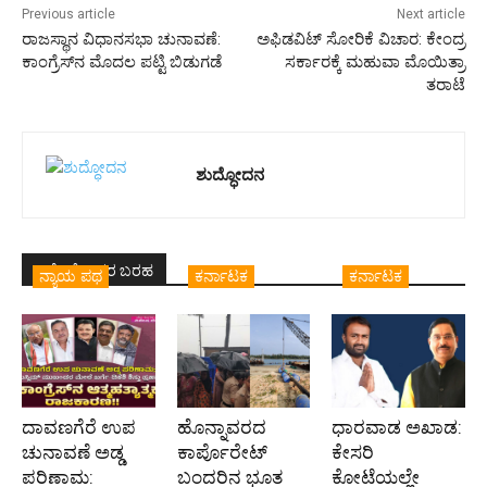
Previous article
Next article
ರಾಜಸ್ಥಾನ ವಿಧಾನಸಭಾ ಚುನಾವಣೆ:
ಅಫಿಡವಿಟ್‌ ಸೋರಿಕೆ ವಿಚಾರ: ಕೇಂದ್ರ
ಕಾಂಗ್ರೆಸ್‌ನ ಮೊದಲ ಪಟ್ಟಿ ಬಿಡುಗಡೆ
ಸರ್ಕಾರಕ್ಕೆ ಮಹುವಾ ಮೊಯಿತ್ರಾ
ತರಾಟೆ
ಶುದ್ಧೋದನ
ಇದೇ ಲೇಖಕರ ಬರಹ
ನ್ಯಾಯ ಪಥ
ಕರ್ನಾಟಕ
ಕರ್ನಾಟಕ
ದಾವಣಗೆರೆ ಉಪ
ಹೊನ್ನಾವರದ
ಧಾರವಾಡ ಅಖಾಡ:
ಚುನಾವಣೆ ಅಡ್ಡ
ಕಾರ್ಪೊರೇಟ್
ಕೇಸರಿ
ಪರಿಣಾಮ:
ಬಂದರಿನ ಭೂತ
ಕೋಟೆಯಲ್ಲೇ