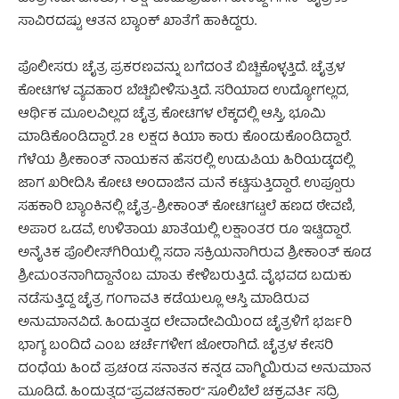
ಸಾವಿರದಷ್ಟು ಆತನ ಬ್ಯಾಂಕ್ ಖಾತೆಗೆ ಹಾಕಿದ್ದರು.
ಪೊಲೀಸರು ಚೈತ್ರ ಪ್ರಕರಣವನ್ನು ಬಗೆದಂತೆ ಬಿಚ್ಚಿಕೊಳ್ಳತ್ತಿದೆ. ಚೈತ್ರಳ
ಕೋಟಿಗಳ ವ್ಯವಹಾರ ಬೆಚ್ಚಿಬೀಳಿಸುತ್ತಿದೆ. ಸರಿಯಾದ ಉದ್ಯೋಗಲ್ಲದ,
ಆರ್ಥಿಕ ಮೂಲವಿಲ್ಲದ ಚೈತ್ರ ಕೋಟಿಗಳ ಲೆಕ್ಕದಲ್ಲಿ ಆಸ್ತಿ, ಭೂಮಿ
ಮಾಡಿಕೊಂಡಿದ್ದಾರೆ. 28 ಲಕ್ಷದ ಕಿಯಾ ಕಾರು ಕೊಂಡುಕೊಂಡಿದ್ದಾರೆ.
ಗೆಳೆಯ ಶ್ರೀಕಾಂತ್ ನಾಯಕನ ಹೆಸರಲ್ಲಿ ಉಡುಪಿಯ ಹಿರಿಯಡ್ಕದಲ್ಲಿ
ಜಾಗ ಖರೀದಿಸಿ ಕೋಟಿ ಅಂದಾಜಿನ ಮನೆ ಕಟ್ಟಿಸುತ್ತಿದ್ದಾರೆ. ಉಪ್ಪೂರು
ಸಹಕಾರಿ ಬ್ಯಾಂಕಿನಲ್ಲಿ ಚೈತ್ರ-ಶ್ರೀಕಾಂತ್ ಕೋಟಿಗಟ್ಟಲೆ ಹಣದ ಠೇವಣಿ,
ಅಪಾರ ಒಡವೆ, ಉಳಿತಾಯ ಖಾತೆಯಲ್ಲಿ ಲಕ್ಷಾಂತರ ರೂ ಇಟ್ಟಿದ್ದಾರೆ.
ಅನೈತಿಕ ಪೊಲೀಸ್‌ಗಿರಿಯಲ್ಲಿ ಸದಾ ಸಕ್ರಿಯನಾಗಿರುವ ಶ್ರೀಕಾಂತ್ ಕೂಡ
ಶ್ರೀಮಂತನಾಗಿದ್ದಾನೆಂಬ ಮಾತು ಕೇಳಿಬರುತ್ತಿದೆ. ವೈಭವದ ಬದುಕು
ನಡೆಸುತ್ತಿದ್ದ ಚೈತ್ರ ಗಂಗಾವತಿ ಕಡೆಯಲ್ಲೂ ಆಸ್ತಿ ಮಾಡಿರುವ
ಅನುಮಾನವಿದೆ. ಹಿಂದುತ್ವದ ಲೇವಾದೇವಿಯಿಂದ ಚೈತ್ರಳಿಗೆ ಭರ್ಜರಿ
ಭಾಗ್ಯ ಬಂದಿದೆ ಎಂಬ ಚರ್ಚೆಗಳೀಗ ಜೋರಾಗಿದೆ. ಚೈತ್ರಳ ಕೇಸರಿ
ದಂಧೆಯ ಹಿಂದೆ ಪ್ರಚಂಡ ಸನಾತನ ಕನ್ನಡ ವಾಗ್ಮಿಯಿರುವ ಅನುಮಾನ
ಮೂಡಿದೆ. ಹಿಂದುತ್ವದ “ಪ್ರವಚನಕಾರ” ಸೂಲಿಬೆಲೆ ಚಕ್ರವರ್ತಿ ಸದ್ರಿ