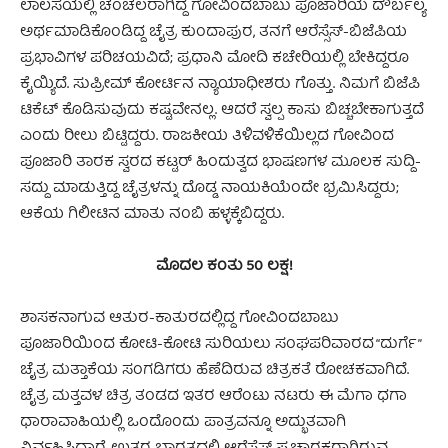
ಲಾಲಸೆಯಲ್ಲಿ ಚಂಚಲರಾಗಿದ್ದ ಗೋವಿಂದಬಾಬು ಪೂಜಾರಿಯ ದೌರ್ಬಲ್ಯ
ಅರ್ಥಮಾಡಿಕೊಂಡಿದ್ದ ಚೈತ್ರ ಕುಂದಾಪುರ, ತನಗೆ ಆರೆಸ್ಸೆಸ್-ಬಿಜೆಪಿಯ
ಪ್ರಭಾವಿಗಳ ಪರಿಚಯವಿದೆ; ಪ್ರಧಾನಿ ಮೋದಿ ಕಚೇರಿಯಲ್ಲಿ ಬೇಕಿದ್ದರೂ
ಕೈಯ್ಯಿದೆ. ಸುಪ್ರೀಮ್ ಕೋರ್ಟಿನ ನ್ಯಾಯಾಧೀಶರು ಗೊತ್ತು. ನಿಮಗೆ ಬಿಜೆಪಿ
ಟಿಕೆಟ್ ಕೊಡಿಸುವುದು ಕಷ್ಟವೇನಲ್ಲ. ಆದರೆ ಸ್ವಲ್ಪ ಕಾಸು ಬಿಚ್ಚಬೇಕಾಗುತ್ತದೆ
ಎಂದು ರೀಲು ಬಿಟ್ಟಿದ್ದರು. ರಾಜಕೀಯ ತಿಳಿವಳಿಕೆಯಿಲ್ಲದ ಗೋವಿಂದ
ಪೂಜಾರಿ ತಾರಕ ಸ್ವರದ ಕಟ್ಟರ್ ಹಿಂದುತ್ವದ ಭಾಷಣಗಳ ಮೂಲಕ ಸುದ್ದಿ-
ಸದ್ದು ಮಾಡುತ್ತಿದ್ದ ಚೈತ್ರಳನ್ನು ದೊಡ್ಡ ನಾಯಕಿಯೆಂದೇ ಭ್ರಮಿಸಿದ್ದರು;
ಆಕೆಯ ಗಿಲೀಟಿನ ಮಾತು ನಂಬಿ ಹಳ್ಳಕ್ಕೆಬಿದ್ದರು.
ಮೊದಲ ಕಂತು 50 ಲಕ್ಷ!
ಶಾಸಕನಾಗುವ ಆತುರ-ಕಾತುರದಲ್ಲಿದ್ದ ಗೋವಿಂದಬಾಬು
ಪೂಜಾರಿಯಿಂದ ಕೋಟಿ-ಕೋಟಿ ಸುರಿಯಲು ಸಂಘಪರಿವಾರದ “ದುರ್ಗೆ”
ಚೈತ್ರ ಮತ್ತಾಕೆಯ ಸಂಗಡಿಗರು ಹೆಣೆದಿರುವ ಚಿತ್ರಕತೆ ರೋಚಕವಾಗಿದೆ.
ಚೈತ್ರ ಮತ್ತವಳ ಚಿತ್ರ ತಂಡದ ಇತರ ಆರೆಂಟು ನಟರು ಈ ಮೆಗಾ ಧಗಾ
ಧಾರಾವಾಹಿಯಲ್ಲಿ ಒಂದೊಂದು ಪಾತ್ರವನ್ನೂ ಅದ್ಭುತವಾಗಿ