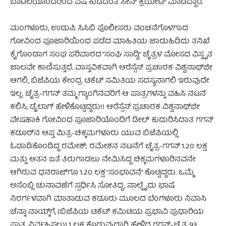
ಬಾಟಲಿಯೊಂದರಿಂದ ವಿಷ ಕುಡಿದಂತೆ ಸೀನ್ ಕ್ರಿಯೇಟ್ ಮಾಡಿದ್ದಾರೆ.
ಮಂಗಳೂರು, ಉಡುಪಿ ಸಿಸಿಬಿ ಪೊಲೀಸರು ವಂಚನೆಗೊಳಗಾದ
ಗೋವಿಂದ ಪೂಜಾರಿಯಿಂದ ಪಡೆದ ಮಾಹಿತಿಯ ಜಾಡುಹಿಡಿದು ತನಿಖೆ
ಕೈಗೊಂಡಾಗ ಸಂಘ ಪರಿವಾರದ “ಸಂಘಿ ಸಾದ್ವಿ” ಚೈತ್ರಳ ಮೋಸದ ವಿಸ್ತೃತ
ಜಾಲವೇ ಕಾಣಿಸುತ್ತದೆ. ವಾಸ್ತವಿಕವಾಗಿ ಆರೆಸ್ಸೆಸ್ ಪ್ರಚಾರಕ ವಿಶ್ವನಾಥ್‌ಜೀ
ಆಗಲಿ, ಬಿಜೆಪಿಯ ಕೇಂದ್ರ ಟಿಕೆಟ್ ಸಮಿತಿಯ ಸದಸ್ಯನಾಗಲಿ ಇರುವುದೇ
ಇಲ್ಲ. ಚೈತ್ರ-ಗಗನ್ ತಮ್ಮ ಗ್ಯಾಂಗಿನವರಿಗೆ ಆ ಪಾತ್ರಗಳನ್ನು ವಹಿಸಿ ನಟನೆ
ಕಲಿಸಿ, ಡೈಲಾಗ್ ಹೇಳಿಕೊಟ್ಟಿದ್ದರು!! ಆರೆಸ್ಸೆಸ್ ಪ್ರಚಾರಕ ವಿಶ್ವನಾಥ್‌ಜೀ
ವೇಷಹಾಕಿ ಗೋವಿಂದ ಪೂಜಾರಿಯೊಂದಿಗೆ ಡೀಲ್ ಕುದುರಿಸಿದಾತ ಗಗನ್
ಕಡೂರ್‌ನ ಆಪ್ತ ಮಿತ್ರ-ಚಿಕ್ಕಮಗಳೂರು ಯುವ ಬಿಜೆಪಿಯಲ್ಲಿ
ಓಡಾಡಿಕೊಂಡಿದ್ದ ರಮೇಶ್; ರಮೇಶನ ನಟನೆಗೆ ಚೈತ್ರ-ಗಗನ್ 1.20 ಲಕ್ಷ
ಮತ್ತು ಆತನ ಜತೆ ತಿರುಗಾಡಲು ನೇಮಿಸಿದ್ದ ಚಿಕ್ಕಮಗಳೂರಿನವನೇ
ಆಗಿರುವ ಧನರಾಜ್‌ಗೂ 1.20 ಲಕ್ಷ “ಸಂಭಾವನೆ” ಕೊಟ್ಟಿದ್ದರು. ಒಮ್ಮೆ
ಅಸೆಂಬ್ಲಿ ಚುನಾವಣೆಗೆ ಸ್ಪರ್ಧಿಸಿ ಸೋತಿದ್ದ, ನಾಲ್ಕೈದು ಭಾಷೆ
ನಿರರ್ಗಳವಾಗಿ ಮಾತಾಡುವ ಕಡೂರು ಮೂಲದ ಬೆಂಗಳೂರು ನಿವಾಸಿ
ಚೆನ್ನಾ ನಾಯ್ಕ್‌ಗೆ, (ಬಿಜೆಪಿಯ ಟಿಕೆಟ್ ಕಮಿಟಿಯ ಪ್ರಭಾವಿ ಪುಢಾರಿಯ
ಪಾತ್ರ ನಿರ್ವಹಿಸಲು) 1 ಲಕ್ಷ ಕೊಡುವುದಾಗಿ ಹೇಳಿದ್ದ ಗಗನ್-ಚೈತ್ರ 93