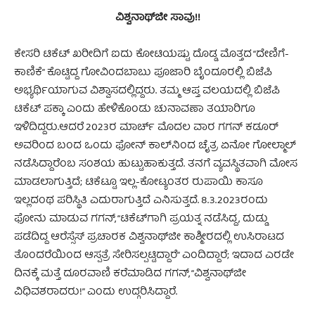
ವಿಶ್ವನಾಥ್‌ಜೀ ಸಾವು!!
ಕೇಸರಿ ಟಿಕೆಟ್ ಖರೀದಿಗೆ ಐದು ಕೋಟಿಯಷ್ಟು ದೊಡ್ಡ ಮೊತ್ತದ “ದೇಣಿಗೆ-
ಕಾಣಿಕೆ” ಕೊಟ್ಟಿದ್ದ ಗೋವಿಂದಬಾಬು ಪೂಜಾರಿ ಬೈಂದೂರಲ್ಲಿ ಬಿಜೆಪಿ
ಅಭ್ಯರ್ಥಿಯಾಗುವ ವಿಶ್ವಾಸದಲ್ಲಿದ್ದರು. ತಮ್ಮ ಆಪ್ತ ವಲಯದಲ್ಲಿ ಬಿಜೆಪಿ
ಟಿಕೆಟ್ ಪಕ್ಕಾ ಎಂದು ಹೇಳಿಕೊಂಡು ಚುನಾವಣಾ ತಯಾರಿಗೂ
ಇಳಿದಿದ್ದರು.ಆದರೆ 2023ರ ಮಾರ್ಚ್ ಮೊದಲ ವಾರ ಗಗನ್ ಕಡೂರ್
ಅವರಿಂದ ಬಂದ ಒಂದು ಫೋನ್ ಕಾಲ್‌ನಿಂದ ಚೈತ್ರ ಏನೋ ಗೋಲ್ಮಾಲ್
ನಡೆಸಿದ್ದಾರೆಂಬ ಸಂಶಯ ಹುಟ್ಟುಹಾಕುತ್ತದೆ. ತನಗೆ ವ್ಯವಸ್ಥಿತವಾಗಿ ಮೋಸ
ಮಾಡಲಾಗುತ್ತಿದೆ; ಟಿಕೆಟ್ಟೂ ಇಲ್ಲ-ಕೋಟ್ಯಂತರ ರುಪಾಯಿ ಕಾಸೂ
ಇಲ್ಲದಂಥ ಪರಿಸ್ಥಿತಿ ಎದುರಾಗುತ್ತಿದೆ ಎನಿಸುತ್ತದೆ. 8.3.2023ರಂದು
ಫೋನು ಮಾಡುವ ಗಗನ್, “ಟಿಕೆಟ್‌ಗಾಗಿ ಪ್ರಯತ್ನ ನಡೆಸಿದ್ದ, ದುಡ್ಡು
ಪಡೆದಿದ್ದ ಆರೆಸ್ಸೆಸ್ ಪ್ರಚಾರಕ ವಿಶ್ವನಾಥ್‌ಜೀ ಕಾಶ್ಮೀರದಲ್ಲಿ ಉಸಿರಾಟದ
ತೊಂದರೆಯಿಂದ ಆಸ್ಪತ್ರೆ ಸೇರಿಸಲ್ಪಟ್ಟಿದ್ದಾರೆ” ಎಂದಿದ್ದಾರೆ; ಇದಾದ ಎರಡೇ
ದಿನಕ್ಕೆ ಮತ್ತೆ ದೂರವಾಣಿ ಕರೆಮಾಡಿದ ಗಗನ್, “ವಿಶ್ವನಾಥ್‌ಜೀ
ವಿಧಿವಶರಾದರು!” ಎಂದು ಉದ್ಗರಿಸಿದ್ದಾರೆ.