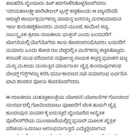
ಹಣಹರಿಸಿ ಬೈಂದೂರು ಪಿಚ್ ಹದಗೊಳಿಸಿಕೊಳ್ಳತೊಡಗಿದರು;
“ವರಮಹಾಲಕ್ಷ್ಮೀ ಚಾರಿಟೇಬಲ್ ಟ್ರಸ್ಟ್” ಕಟ್ಟಿಕೊಂಡು ಆ ಬ್ಯಾನರಿನಡಿ
ಅದ್ದೂರಿ ಕಾರ್ಯಕ್ರಮಗಳನ್ನು ಮಾಡುತ್ತ ಜನರನ್ನು ಮರಳುಮಾಡುವ
“ಆಟ” ಶುರುಹಚ್ಚಿಕೊಂಡರು. ಮದವೆ-ಮುಂಜಿ, ಕಾಯಿಲೆ-ಕಷ್ಟ,
ಸಾಂಸ್ಕೃತಿಕ-ಕ್ರೀಡಾ-ರಾಜಕೀಯ ಫಂಕ್ಷನ್ ಎಂದು ಬಂದವರಿಗೆ
ಬೊಗಸೆಯಲ್ಲಿ ಮೊಗೆಮೊಗೆದು ಕಾಸು ಕೊಡಲಾರಂಭಿಸಿದರು; ಬಡವರಿಗೆ
ಸುಮಾರು ಒಂದು ಕೋಟಿ ರೂ ವೆಚ್ಚದಲ್ಲಿ 9 ಮನೆಗಳನ್ನು ಕಟ್ಟಿಸಿಕೊಟ್ಟರು.
ಕರಾವಳಿ ಸಂಘ ಪರಿವಾರದ ಸರ್ವೋಚ್ಚ ನಾಯಕ ಕಲ್ಲಡ್ಕ ಪ್ರಭಾಕರ ಭಟ್ಟ
ಮತ್ತು ಮತೀಯ ಮಸಲತ್ತಿನ ಮಾತುಗಾರ್ತಿ ಚೈತ್ರ ಕುಂದಾಪುರಳಂಥ
ಪೇಯ್ಡ್ ಗೆಸ್ಟ್‌ಗಳನ್ನು ಕರೆಸಿ ಧರ್ಮಕಾರಣದ ಸಭೆ-ಸಮಾರಂಭ ಏರ್ಪಡಿಸಿ
ಭಾವಿ ಶಾಸಕನ ಪೋಸು ಕೊಡತೊಡಗಿದರು.
ಈ ರಾಜಕೀಯ ಮಹತ್ವಾಕಾಂಕ್ಷೆಯ ಯೋಚನೆ-ಯೋಜನೆಗಳ ಗೊಂದಲದ
ಸಂದರ್ಭದಲ್ಲಿ ಗೋವಿಂದಬಾಬು ಪೂಜಾರಿಗೆ ಬೆಂಕಿ ಹುಡುಗಿ ಚೈತ್ರ
ಕುಂದಾಪುರ ಸಂಪರ್ಕಕ್ಕೆ ಬರುತ್ತಾರೆ. ಬೈಂದೂರಿನ ಅನೈತಿಕ
ಪೊಲೀಸ್‌ಗಿರಿಯ ಮುಂಚೂಣಿಯಲ್ಲಿದ್ದ ಪ್ರಸಾದ್ ಮೂಲಕ ಚೈತ್ರಳ
ಪರಿಚಯ-ಒಡನಾಟ ಆರಂಭವಾಗುತ್ತದೆ. ಎಮ್ಮೆಲ್ಲೆಯಾಗುವ