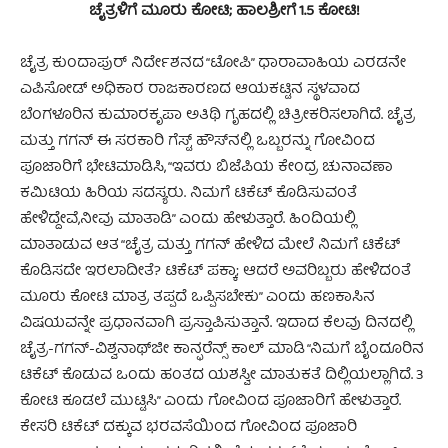
ಚೈತ್ರಳಿಗೆ ಮೂರು ಕೋಟಿ; ಹಾಲಶ್ರೀಗೆ 1.5 ಕೋಟಿ!
ಚೈತ್ರ ಕುಂದಾಪುರ್ ನಿರ್ದೇಶನದ “ಟೋಪಿ” ಧಾರಾವಾಹಿಯ ಎರಡನೇ
ಎಪಿಸೋಡ್ ಅಧಿಕಾರ ರಾಜಕಾರಣದ ಆಯಕಟ್ಟಿನ ಸ್ಥಳವಾದ
ಬೆಂಗಳೂರಿನ ಕುಮಾರಕೃಪಾ ಅತಿಥಿ ಗೃಹದಲ್ಲಿ ಚಿತ್ರೀಕರಿಸಲಾಗಿದೆ. ಚೈತ್ರ
ಮತ್ತು ಗಗನ್ ಈ ಸರಕಾರಿ ಗೆಸ್ಟ್ ಹೌಸ್‌ನಲ್ಲಿ ಒಬ್ಬರನ್ನು ಗೋವಿಂದ
ಪೂಜಾರಿಗೆ ಭೇಟಿಮಾಡಿಸಿ, “ಇವರು ಬಿಜೆಪಿಯ ಕೇಂದ್ರ ಚುನಾವಣಾ
ಕಮಿಟಿಯ ಹಿರಿಯ ಸದಸ್ಯರು. ನಿಮಗೆ ಟಿಕೆಟ್ ಕೊಡಿಸುವಂತೆ
ಹೇಳಿದ್ದೇವೆ,ನೀವು ಮಾತಾಡಿ” ಎಂದು ಹೇಳುತ್ತಾರೆ. ಹಿಂದಿಯಲ್ಲಿ
ಮಾತಾಡುವ ಆತ “ಚೈತ್ರ ಮತ್ತು ಗಗನ್ ಹೇಳಿದ ಮೇಲೆ ನಿಮಗೆ ಟಿಕೆಟ್
ಕೊಡಿಸದೇ ಇರಲಾದೀತೆ? ಟಿಕೆಟ್ ಪಕ್ಕಾ; ಆದರೆ ಅವರಿಬ್ಬರು ಹೇಳಿದಂತೆ
ಮೂರು ಕೋಟಿ ಮಾತ್ರ ತಪ್ಪದೆ ಒಪ್ಪಿಸಬೇಕು” ಎಂದು ಹಣಕಾಸಿನ
ವಿಷಯವನ್ನೇ ಪ್ರಧಾನವಾಗಿ ಪ್ರಸ್ತಾಪಿಸುತ್ತಾನೆ. ಇದಾದ ಕೆಲವು ದಿನದಲ್ಲಿ
ಚೈತ್ರ-ಗಗನ್-ವಿಶ್ವನಾಥ್‌ಜೀ ಕಾನ್ಫರೆನ್ಸ್ ಕಾಲ್ ಮಾಡಿ “ನಿಮಗೆ ಬೈಂದೂರಿನ
ಟಿಕೆಟ್ ಕೊಡುವ ಒಂದು ಹಂತದ ಯಶಸ್ವೀ ಮಾತುಕತೆ ದಿಲ್ಲಿಯಲ್ಲಾಗಿದೆ. 3
ಕೋಟಿ ಕೂಡಲೆ ಮುಟ್ಟಿಸಿ” ಎಂದು ಗೋವಿಂದ ಪೂಜಾರಿಗೆ ಹೇಳುತ್ತಾರೆ.
ಕೇಸರಿ ಟಿಕೆಟ್ ದಕ್ಕುವ ಭರವಸೆಯಿಂದ ಗೋವಿಂದ ಪೂಜಾರಿ