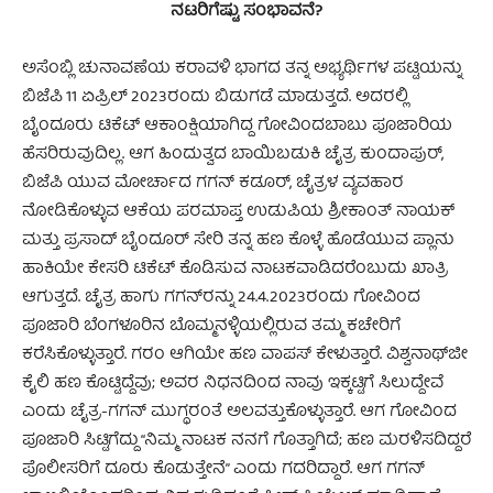
ನಟರಿಗೆಷ್ಟು ಸಂಭಾವನೆ?
ಅಸೆಂಬ್ಲಿ ಚುನಾವಣೆಯ ಕರಾವಳಿ ಭಾಗದ ತನ್ನ ಅಭ್ಯರ್ಥಿಗಳ ಪಟ್ಟಿಯನ್ನು
ಬಿಜೆಪಿ 11 ಏಪ್ರಿಲ್ 2023ರಂದು ಬಿಡುಗಡೆ ಮಾಡುತ್ತದೆ. ಅದರಲ್ಲಿ
ಬೈಂದೂರು ಟಿಕೆಟ್ ಆಕಾಂಕ್ಷಿಯಾಗಿದ್ದ ಗೋವಿಂದಬಾಬು ಪೂಜಾರಿಯ
ಹೆಸರಿರುವುದಿಲ್ಲ. ಆಗ ಹಿಂದುತ್ವದ ಬಾಯಿಬಡುಕಿ ಚೈತ್ರ ಕುಂದಾಪುರ್,
ಬಿಜೆಪಿ ಯುವ ಮೋರ್ಚಾದ ಗಗನ್ ಕಡೂರ್, ಚೈತ್ರಳ ವ್ಯವಹಾರ
ನೋಡಿಕೊಳ್ಳುವ ಆಕೆಯ ಪರಮಾಪ್ತ ಉಡುಪಿಯ ಶ್ರೀಕಾಂತ್ ನಾಯಕ್
ಮತ್ತು ಪ್ರಸಾದ್ ಬೈಂದೂರ್ ಸೇರಿ ತನ್ನ ಹಣ ಕೊಳ್ಳೆ ಹೊಡೆಯುವ ಪ್ಲಾನು
ಹಾಕಿಯೇ ಕೇಸರಿ ಟಿಕೆಟ್ ಕೊಡಿಸುವ ನಾಟಕವಾಡಿದರೆಂಬುದು ಖಾತ್ರಿ
ಆಗುತ್ತದೆ. ಚೈತ್ರ ಹಾಗು ಗಗನ್‌ರನ್ನು 24.4.2023ರಂದು ಗೋವಿಂದ
ಪೂಜಾರಿ ಬೆಂಗಳೂರಿನ ಬೊಮ್ಮನಳ್ಳಿಯಲ್ಲಿರುವ ತಮ್ಮ ಕಚೇರಿಗೆ
ಕರೆಸಿಕೊಳ್ಳುತ್ತಾರೆ. ಗರಂ ಆಗಿಯೇ ಹಣ ವಾಪಸ್ ಕೇಳುತ್ತಾರೆ. ವಿಶ್ವನಾಥ್‌ಜೀ
ಕೈಲಿ ಹಣ ಕೊಟ್ಟಿದ್ದೆವು; ಅವರ ನಿಧನದಿಂದ ನಾವು ಇಕ್ಕಟ್ಟಿಗೆ ಸಿಲುದ್ದೇವೆ
ಎಂದು ಚೈತ್ರ-ಗಗನ್ ಮುಗ್ಧರಂತೆ ಅಲವತ್ತುಕೊಳ್ಳುತ್ತಾರೆ. ಆಗ ಗೋವಿಂದ
ಪೂಜಾರಿ ಸಿಟ್ಟಿಗೆದ್ದು “ನಿಮ್ಮ ನಾಟಕ ನನಗೆ ಗೊತ್ತಾಗಿದೆ; ಹಣ ಮರಳಿಸದಿದ್ದರೆ
ಪೊಲೀಸರಿಗೆ ದೂರು ಕೊಡುತ್ತೇನೆ” ಎಂದು ಗದರಿದ್ದಾರೆ. ಆಗ ಗಗನ್