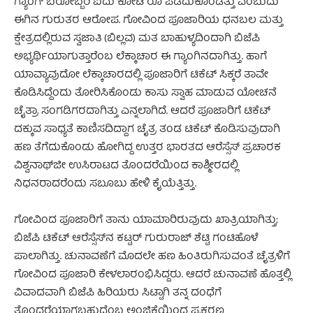
ಗ್ಯಾಂಗ್ ಬರೋಬ್ಬರಿ ಐದು ಕೋಟಿ ರೂ ಪಡೆದುಕೊಂಡಿತ್ತು ಎಂಬುದು
ಈಗಿನ ಗುರುತರ ಆರೋಪ. ಗೋವಿಂದ ಪೂಜಾರಿಯ ಧನಬಲ ಮತ್ತು
ಕ್ಷೇತ್ರದಲ್ಲಿರುವ ಸ್ವಜಾತಿ (ಬಿಲ್ಲವ) ಮತ ಬಾಹುಳ್ಯದಿಂದಾಗಿ ಬಿಜೆಪಿ
ಅಭ್ಯರ್ಥಿಯಾಗುತ್ತಾರೆಂಬ ಲೆಕ್ಕಾಚಾರ ಈ ಗ್ಯಾಂಗಿನದಾಗಿತ್ತು. ಹಾಗೆ
ಯಾವ್ಯಾವುದೋ ಲೆಕ್ಕಾಚಾರದಲ್ಲಿ ಪೂಜಾರಿಗೆ ಟಿಕೆಟ್ ಸಿಕ್ಕರೆ ತಾವೇ
ಕೊಡಿಸಿದ್ದೆಂದು ತೋರಿಸಿಕೊಂಡು ಕಾಸು ಸ್ವಾಹ ಮಾಡುವ ಯೋಚನೆ
ಚೈತ್ರಾ ಸಂಗಡಿಗರದಾಗಿತ್ತು ಎನ್ನಲಾಗಿದೆ. ಆದರೆ ಪೂಜಾರಿಗೆ ಟಿಕೆಟ್
ದಕ್ಕುವ ಸಾಧ್ಯತೆ ಕಾಣಿಸದಿದ್ದಾಗ ಚೈತ್ರ ತಂಡ ಟಿಕೆಟ್ ಕೊಡಿಸುವುದಾಗಿ
ಹಣ ತೆಗೆದುಕೊಂಡು ಹೋಗಿದ್ದ ಉತ್ತರ ಭಾರತದ ಆರೆಸ್ಸೆಸ್ ಪ್ರಚಾರಕ
ವಿಶ್ವನಾಥ್‌ಜೀ ಉಸಿರಾಟದ ತೊಂದರೆಯಿಂದ ಕಾಶ್ಮೀರದಲ್ಲಿ
ನಿಧನರಾದರೆಂದು ಸಬೂಬು ಹೇಳಿ ಕೈಯೆತ್ತಿತ್ತು.
ಗೋವಿಂದ ಪೂಜಾರಿಗೆ ತಾನು ಯಾಮಾರಿರುವುದು ಖಾತ್ರಿಯಾಗಿತ್ತು;
ಬಿಜೆಪಿ ಟಿಕೆಟ್ ಆರೆಸ್ಸೆಸ್‌ನ ಕಟ್ಟರ್ ಗುರುರಾಜ್ ಶೆಟ್ಟಿ ಗಂಟಿಹೊಳೆ
ಪಾಲಾಗಿತ್ತು. ಚುನಾವಣೆಗೆ ಮೊದಲೇ ಹಣ ಹಿಂತಿರುಗಿಸುವಂತೆ ಚೈತ್ರಳಿಗೆ
ಗೋವಿಂದ ಪೂಜಾರಿ ಕೇಳಲಾರಂಭಿಸಿದ್ದರು. ಆದರೆ ಚುನಾವಣೆ ಹೊತ್ತಲ್ಲಿ
ವಿವಾದವಾಗಿ ಬಿಜೆಪಿ ಹಿರಿಯರು ಸಿಟ್ಟಾಗಿ ತನ್ನ ದಂಧೆಗೆ
ತೊಂದರೆಯಾಗಬಹುದೆಂಬ ಅಂಜಿಕೆಯಿಂದ ಪ್ರಕರಣ