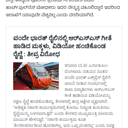
ಜಿಲ್ಲೆಗಳಾದ್ಯಂತ ಪೊಲೀಸ್ ಶ್ರೇಣಿಯ 76 ತರಬೇತಿ ಪಡೆದ
ಹಾರ್ಟ್‌ಫುಲ್‌ನೆಸ್ ಬೋಧಕರು ಇದರ ನೇತೃತ್ವ ವಹಿಸಲಿದ್ದಾರೆ. ಇದರಿಂದ
ಇಲಾಖೆಗೆ ಯಾವುದೇ ವೆಚ್ಚವಿಲ್ಲ ಎಂದು ವರದಿಯಾಗಿದೆ.