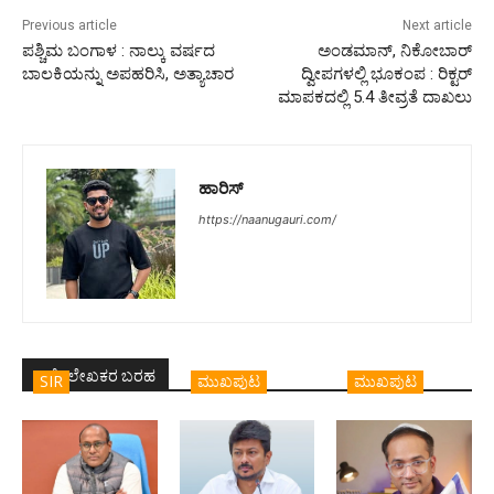
Previous article
Next article
ಪಶ್ಚಿಮ ಬಂಗಾಳ : ನಾಲ್ಕು ವರ್ಷದ
ಅಂಡಮಾನ್, ನಿಕೋಬಾರ್
ಬಾಲಕಿಯನ್ನು ಅಪಹರಿಸಿ, ಅತ್ಯಾಚಾರ
ದ್ವೀಪಗಳಲ್ಲಿ ಭೂಕಂಪ : ರಿಕ್ಟರ್
ಮಾಪಕದಲ್ಲಿ 5.4 ತೀವ್ರತೆ ದಾಖಲು
ಹಾರಿಸ್
https://naanugauri.com/
ಇದೇ ಲೇಖಕರ ಬರಹ
SIR
ಮುಖಪುಟ
ಮುಖಪುಟ