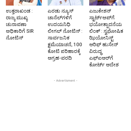
ಉತ್ತರಾಖಂಡ :
ಎರಡು ನ್ಯೂಸ್
ಎಜುಕೇಶನ್
ರಾಜ್ಯ ಮುಖ್ಯ
ಚಾನೆಲ್‌ಗಳಿಗೆ
ಸ್ಟಾರ್ಟ್‌ಅಪ್‌ಗೆ
ಚುನಾವಣಾ
ಉದಯನಿಧಿ
ಭಯೋತ್ಪಾದನೆಯ
ಅಧಿಕಾರಿಗೆ SIR
ಲೀಗಲ್ ನೋಟಿಸ್ :
ಲಿಂಕ್ : ಸ್ವಘೋಷಿತ
ನೋಟಿಸ್
ಸಾರ್ವಜನಿಕ
ಝಿಯೋನಿಸ್ಟ್
ಕ್ಷಮೆಯಾಚನೆ, 100
ಆರಿಫ್ ಹುಸೇನ್
ಕೋಟಿ ಪರಿಹಾರಕ್ಕೆ
ವಿರುದ್ಧ
ಆಗ್ರಹ-ವರದಿ
ಎಫ್‌ಐಆರ್‌ಗೆ
ಕೋರ್ಟ್ ಆದೇಶ
- Advertisment -