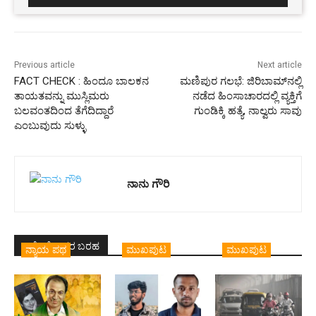
Previous article
Next article
FACT CHECK : ಹಿಂದೂ ಬಾಲಕನ
ಮಣಿಪುರ ಗಲಭೆ: ಜಿರಿಬಾಮ್‌ನಲ್ಲಿ
ತಾಯತವನ್ನು ಮುಸ್ಲಿಮರು
ನಡೆದ ಹಿಂಸಾಚಾರದಲ್ಲಿ ವ್ಯಕ್ತಿಗೆ
ಬಲವಂತದಿಂದ ತೆಗೆದಿದ್ದಾರೆ
ಗುಂಡಿಕ್ಕಿ ಹತ್ಯೆ, ನಾಲ್ವರು ಸಾವು
ಎಂಬುವುದು ಸುಳ್ಳು
ನಾನು ಗೌರಿ
ಇದೇ ಲೇಖಕರ ಬರಹ
ನ್ಯಾಯ ಪಥ
ಮುಖಪುಟ
ಮುಖಪುಟ