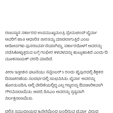
ರಾಜಸ್ಥಾನ ಸರ್ಕಾರದ ಉಪಮುಖ್ಯಮಂತ್ರಿ ಪ್ರೇಮಚಂದ್ ಬೈರ್ವಾ
ಅವರಿಗೆ ಜಾತಿ ಆಧಾರಿತ ತಾರತಮ್ಯ ಮಾಡಲಾಗುತ್ತಿದೆ ಎಂಬ
ಆರೋಪಗಳು ಪುನರಾವರ್ತನೆಯಾಗಿದ್ದು, ಸರ್ಕಾರದೊಳಗೆ ಅವರನ್ನು
ನಡೆಸಿಕೊಳ್ಳುತ್ತಿರುವ ಬಗ್ಗೆ ಗಂಭೀರ ಕಳವಳವನ್ನು ಹುಟ್ಟುಹಾಕಿದೆ ಎಂದು ‘ದಿ
ಮೂಕನಾಯಕ್’ ವರದಿ ಮಾಡಿದೆ.
ತೀರಾ ಇತ್ತೀಚಿನ ಘಟನೆಯು ಸೆಪ್ಟೆಂಬರ್ 5 ರಂದು ಜೈಪುರದಲ್ಲಿ ಶಿಕ್ಷಕರ
ದಿನಾಚರಣೆಯ ಸಂದರ್ಭದಲ್ಲಿ ಸಂಭವಿಸಿತು. ಬೈರ್ವಾ ಅವರನ್ನು
ಹೊರತುಪಡಿಸಿ, ಅಲ್ಲಿ ವೇದಿಕೆಯಲ್ಲಿದ್ದ ಎಲ್ಲ ಗಣ್ಯರನ್ನು ಔಪಚಾರಿಕವಾಗಿ
ಗೌರವಿಸಲಾಯಿತು. ಆದರೆ, ಡಿಸಿಎಂ ಅವರನ್ನು ಸ್ಪಷ್ಟವಾಗಿ
ನಿರ್ಲಕ್ಷಿಸಲಾಯಿತು.
ದಲಿತ ಸಮುದಾಯದ ಹಿನ್ನೆಲೆಯಿಂದ ಬಂದಿರುವ ಬೈರ್ವಾ ವಿರುದ್ಧ