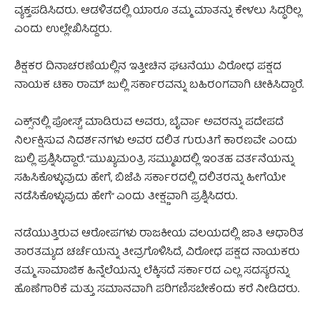
ವ್ಯಕ್ತಪಡಿಸಿದರು. ಆಡಳಿತದಲ್ಲಿ ಯಾರೂ ತಮ್ಮ ಮಾತನ್ನು ಕೇಳಲು ಸಿದ್ಧರಿಲ್ಲ
ಎಂದು ಉಲ್ಲೇಖಿಸಿದ್ದರು.
ಶಿಕ್ಷಕರ ದಿನಾಚರಣೆಯಲ್ಲಿನ ಇತ್ತೀಚಿನ ಘಟನೆಯು ವಿರೋಧ ಪಕ್ಷದ
ನಾಯಕ ಟಿಕಾ ರಾಮ್ ಜುಲ್ಲಿ ಸರ್ಕಾರವನ್ನು ಬಹಿರಂಗವಾಗಿ ಟೀಕಿಸಿದ್ದಾರೆ.
ಎಕ್ಸ್‌ನಲ್ಲಿ ಪೋಸ್ಟ್‌ ಮಾಡಿರುವ ಅವರು, ಬೈರ್ವಾ ಅವರನ್ನು ಪದೇಪದೆ
ನಿರ್ಲಕ್ಷಿಸುವ ನಿದರ್ಶನಗಳು ಅವರ ದಲಿತ ಗುರುತಿಗೆ ಕಾರಣವೇ ಎಂದು
ಜುಲ್ಲಿ ಪ್ರಶ್ನಿಸಿದ್ದಾರೆ. “ಮುಖ್ಯಮಂತ್ರಿ ಸಮ್ಮುಖದಲ್ಲಿ ಇಂತಹ ವರ್ತನೆಯನ್ನು
ಸಹಿಸಿಕೊಳ್ಳುವುದು ಹೇಗೆ, ಬಿಜೆಪಿ ಸರ್ಕಾರದಲ್ಲಿ ದಲಿತರನ್ನು ಹೀಗೆಯೇ
ನಡೆಸಿಕೊಳ್ಳುವುದು ಹೇಗೆ” ಎಂದು ತೀಕ್ಷ್ಣವಾಗಿ ಪ್ರಶ್ನಿಸಿದರು.
ನಡೆಯುತ್ತಿರುವ ಆರೋಪಗಳು ರಾಜಕೀಯ ವಲಯದಲ್ಲಿ ಜಾತಿ ಆಧಾರಿತ
ತಾರತಮ್ಯದ ಚರ್ಚೆಯನ್ನು ತೀವ್ರಗೊಳಿಸಿದೆ, ವಿರೋಧ ಪಕ್ಷದ ನಾಯಕರು
ತಮ್ಮ ಸಾಮಾಜಿಕ ಹಿನ್ನೆಲೆಯನ್ನು ಲೆಕ್ಕಿಸದೆ ಸರ್ಕಾರದ ಎಲ್ಲ ಸದಸ್ಯರನ್ನು
ಹೊಣೆಗಾರಿಕೆ ಮತ್ತು ಸಮಾನವಾಗಿ ಪರಿಗಣಿಸಬೇಕೆಂದು ಕರೆ ನೀಡಿದರು.