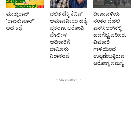
ಮುತ್ತುರಾಜ್
ದಲಿತ ಟೆಕ್ಕಿ ಕೆವಿನ್
ದೀಪಾವಳಿಯ
‘ರಾಜಕುಮಾರ್‍’
ಅಮಾನವೀಯ ಹತ್ಯೆ
ನಂತರ ದೆಹಲಿ-
ಆದ ಕಥೆ
ಪ್ರಕರಣ; ಆರೋಪಿ
ಎನ್‌ಸಿಆರ್‌ನಲ್ಲಿ
ಪೊಲೀಸ್‌
ಹದಗೆಟ್ಟ ಪರಿಸರ;
ಅಧಿಕಾರಿಗೆ
ವಿಷಕಾರಿ
ಜಾಮೀನು
ಗಾಳಿಯಿಂದ
ನಿರಾಕರಣೆ
ಉಲ್ಬಣಿಸುತ್ತಿರುವ
ಆರೋಗ್ಯ ಸಮಸ್ಯೆ
- Advertisment -