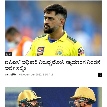
ಕ್ರೀಡೆ
ಐಪಿಎಸ್ ಅಧಿಕಾರಿ ವಿರುದ್ಧ ಧೋನಿ ನ್ಯಾಯಾಂಗ ನಿಂದನೆ
ಅರ್ಜಿ ಸಲ್ಲಿಕೆ
ನಾನು ಗೌರಿ
-
6 November 2022, 8:50 AM
0