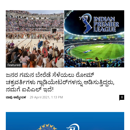
Featured
ಜನರ ಗಮನ ಬೇರೆಡೆ ಸೆಳೆಯಲು ರೋಮ್‌
ಚಕ್ರವರ್ತಿಗಳು ಗ್ಲಾಡಿಯೇಟರ್‌‌ಗಳನ್ನು ಆಡಿಸುತ್ತಿದ್ದರು,
ನಮಗೆ ಐಪಿಎಲ್ ಇದೆ!
ಬಾಪು ಅಮ್ಮೆಂಬಳ
-
29 April 2021, 1:13 PM
0