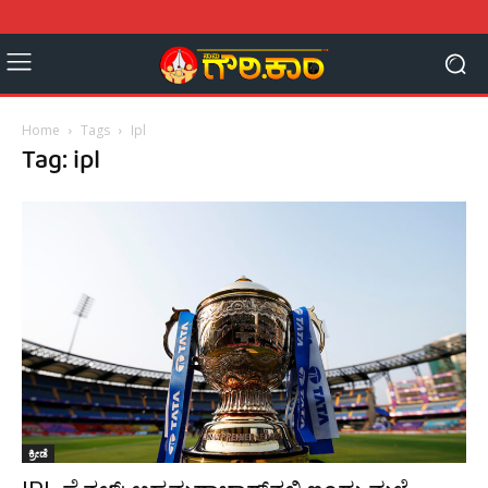
Home
Tags
Ipl
Tag: ipl
ಕ್ರೀಡೆ