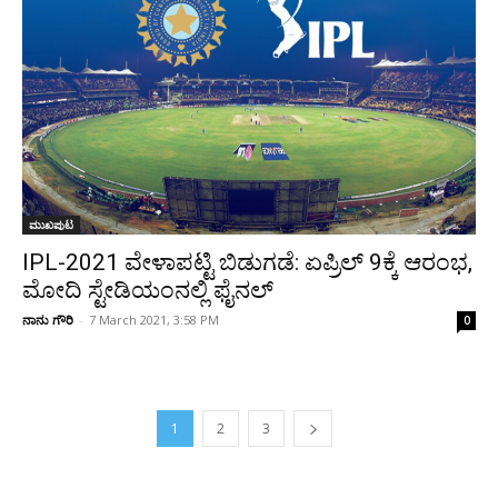
ಮುಖಪುಟ
IPL-2021 ವೇಳಾಪಟ್ಟಿ ಬಿಡುಗಡೆ: ಏಪ್ರಿಲ್ 9ಕ್ಕೆ ಆರಂಭ,
ಮೋದಿ ಸ್ಟೇಡಿಯಂನಲ್ಲಿ ಫೈನಲ್
ನಾನು ಗೌರಿ
-
7 March 2021, 3:58 PM
0
1
2
3