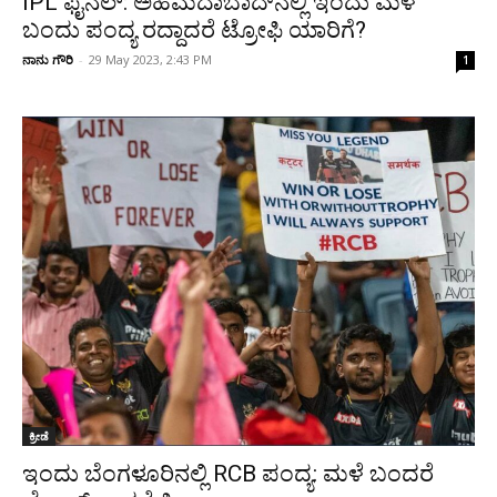
IPL ಫೈನಲ್: ಅಹಮದಾಬಾದ್‌ನಲ್ಲಿ ಇಂದು ಮಳೆ
ಬಂದು ಪಂದ್ಯ ರದ್ದಾದರೆ ಟ್ರೋಫಿ ಯಾರಿಗೆ?
ನಾನು ಗೌರಿ
-
29 May 2023, 2:43 PM
1
ಕ್ರೀಡೆ
ಇಂದು ಬೆಂಗಳೂರಿನಲ್ಲಿ RCB ಪಂದ್ಯ: ಮಳೆ ಬಂದರೆ