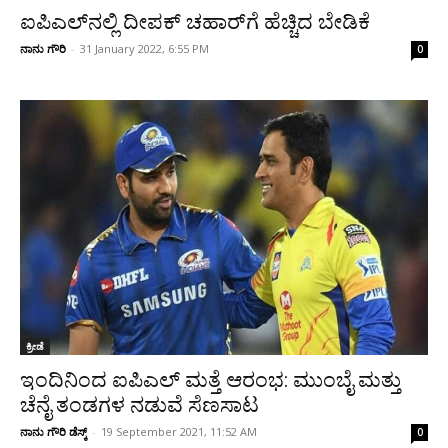
ಐಪಿಎಲ್‌ನಲ್ಲಿ ದೀಪಕ್‌ ಚಹಾರ್‌ಗೆ ಹೆಚ್ಚಿದ ಬೇಡಿಕೆ
ನಾನು ಗೌರಿ
-
31 January 2022, 6:55 PM
0
ಕ್ರೀಡೆ
ಇಂದಿನಿಂದ ಐಪಿಎಲ್‌ ಮತ್ತೆ ಆರಂಭ: ಮುಂಬೈ ಮತ್ತು
ಚೆನೈ ತಂಡಗಳ ನಡುವೆ ಸೆಣಸಾಟ
ನಾನು ಗೌರಿ ಡೆಸ್ಕ್
-
19 September 2021, 11:52 AM
0