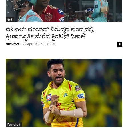
ಕ್ರೀಡೆ
ಐಪಿಎಲ್‌: ಪಂಜಾಬ್‌ ವಿರುದ್ಧದ ಪಂದ್ಯದಲ್ಲಿ
ಕ್ರೀಡಾಸ್ಫೂರ್ತಿ ಮೆರೆದ ಕ್ವಿಂಟನ್ ಡಿಕಾಕ್‌
ನಾನು ಗೌರಿ
-
29 April 2022, 9:38 PM
0
Featured