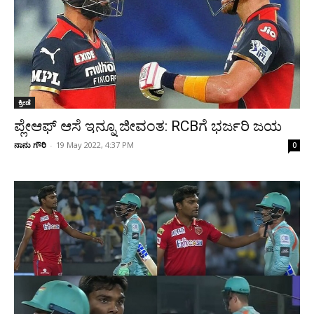
ಕ್ರೀಡೆ
ಪ್ಲೇಆಫ್ ಆಸೆ ಇನ್ನೂ ಜೀವಂತ: RCBಗೆ ಭರ್ಜರಿ ಜಯ
ನಾನು ಗೌರಿ
-
19 May 2022, 4:37 PM
0