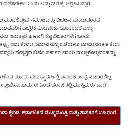
ರೆಸಬೇಕು” ಎಂದು ಅಮೃತ್‌ ಶೆಣೈ ಆಗ್ರಹಿಸಿದ್ದಾರೆ.
ು ಭೇಟಿ ಮಾಡಲಿದ್ದೇವೆ. ಸಮಾಜವನ್ನು ವಿಭಜನೆ ಮಾಡುವಂತಹ
ುವವರಿಗೆ ಎಚ್ಚರಿಕೆ ಕೊಡಬೇಕು. ಯಾಕೆಂದರೆ ಎಲ್ಲಾ
ು ಇರುತ್ತಾರೆ. ಹಾಗಾಗಿ ಕೆಟ್ಟ ವಿಚಾರಗಳಿಗೆ ಒಂದು
ಪ್ಪು. ಇದು ಕೇವಲ ಸಮಾಜವನ್ನು ಒಡೆಯಲು ಮಾಡುವಂತಹ ಕೆಲಸ.
ಮಾಯಿ ನೇತೃತ್ವದ ಬಿಜೆಪಿ ಸರ್ಕಾರ ಬಾಯಿ ಮುಚ್ಚಿಕೊಳ್ಳುವಂಹದ್ದು
ಿಂದ ಮೂರು ದೇವಸ್ಥಾನಗಳಲ್ಲಿ ವಾರ್ಷಿಕ ಜಾತ್ರೆ ನಡೆದಿರಲಿಲ್ಲ
 ಉಲ್ಲೇಖಿಸಬಹುದು. ಈ ಹಿಂದೆ ಹರಾಜಿನಲ್ಲಿ ಮುಸ್ಲಿಮರು ಕೂಡ
ಾ ಕೈಬಿಡಿ: ಕರ್ನಾಟಕದ ಮುಖ್ಯಮಂತ್ರಿ ಮತ್ತು ಶಾಸಕರಿಗೆ ಬಹಿರಂಗ