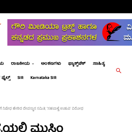
ೀಯ
ರಾಜಕೀಯ
ಅಂಕಣಗಳು
ಫ್ಯಾಕ್ಟ್‌ಚೆಕ್
ಸಾಹಿತ್ಯ
 ಫೈಲ್ಸ್
SIR
Karnataka SIR
ಗಳಿಗೆ ನಿಷೇಧ ಹೇರಿದ ದೇವಸ್ಥಾನ ಸಮಿತಿ; ‘ಸಹಬಾಳ್ವೆ ಉಡುಪಿ’ ವಿರೋಧ
ಯಲ್ಲಿ ಮುಸ್ಲಿಂ