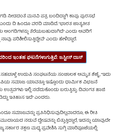
ಂಗಡಿ ನೀಡದಂತೆ ಮನವಿ ಪತ್ರ ಬಂದಿದ್ದಾಗಿ ಕಾಪು ಪುರಸಭೆ
 ಎಂದು ದಿ ಹಿಂದೂ ವರದಿ ಮಾಡಿದೆ. “ಭಾರತ ಜಾತ್ಯತೀತ
ು ಅಂಗಡಿಗಳನ್ನು ತೆರೆಯಬಹುದಾಗಿದೆ” ಎಂದು ಅವರಿಗೆ
ಗೆ ನಾವು ಪರಿಶೀಲಿಸುತ್ತಿದ್ದೇವೆ” ಎಂದು ಹೇಳಿದ್ದಾರೆ.
ಿಂದ ಇಂತಹ ಘಟನೆಗಳಾಗುತ್ತಿವೆ: ಜಸ್ಟೀಸ್ ದಾಸ್‌
ಿದ ಸಹಬಾಳ್ವೆ ಉಡುಪಿ ಸಂಘಟನೆಯ ಸಂಚಾಲಕ ಅಮೃತ ಶೆಣೈ, “ಇದು
ುಪಿಯ ಸಮಾಜ ಯಾವತ್ತೂ ಇಷ್ಟೊಂದು ಧಾರ್ಮಿಕ ವಿಭಜನೆ
ಉತ್ಸವಗಳು ಇಲ್ಲಿ ನಡೆದುಕೊಂಡು ಬರುತ್ತಿತ್ತು. ದಿವಂಗತ ಹಾಜಿ
ಿದ್ದು ಇತಿಹಾಸ ಇದೆ” ಎಂದರು.
ದೂ ಸಮಾಜವನ್ನು ಪ್ರತಿನಿಧಿಸುವುದಿಲ್ಲವಾದರೂ, ಈ ರೀತಿ
ದಾಯದ ನಡುವೆ ದ್ವೇಷವನ್ನು ಬಿತ್ತುತ್ತಿದ್ದಾರೆ, ಇದನ್ನು ಯಾವುದೇ
ಾಜ್ಯ ಸರ್ಕಾರ ತಕ್ಷಣ ಮಧ್ಯ ಪ್ರವೇಶಿಸಿ ಸುಗ್ಗಿ ಮಾರಿಪೂಜೆಯಲ್ಲಿ