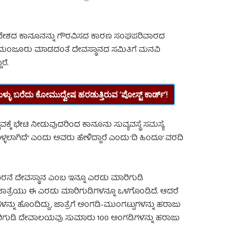
ತು ದೇಶದ ಕಾನೂನನ್ನು ಗೌರವಿಸದ ಕಾರಣ ಸಂಘಪರಿವಾರದ
ನು ಮಂಜೂರು ಮಾಡದಂತೆ ದೇವಸ್ಥಾನದ ಸಮಿತಿಗೆ ಮನವಿ
ರೆ.
ಗ್ಗೆ ಸುಳ್ಳು ಬರೆದು ಕೋಮುದ್ವೇಷ ಹರಡುತ್ತಿರುವ ‘ಪೋಸ್ಟ್‌ ಕಾರ್ಡ್’!
ವಕ್ಕೆ ಭೇಟಿ ನೀಡುವುದರಿಂದ ಕಾನೂನು ಸುವ್ಯವಸ್ಥೆ ಸಮಸ್ಯೆ
ಲಾಗಿದೆ” ಎಂದು ಅವರು ಹೇಳಿದ್ದಾರೆ ಎಂದು ‘ದಿ ಹಿಂದೂ’ ವರದಿ
ರನೆ ದೇವಸ್ಥಾನ ಎಂಬ ಇನ್ನೂ ಎರಡು ಮಾರಿಗುಡಿ
ಕ ಜಾತ್ರೆಯು ಈ ಎರಡು ಮಾರಿಗುಡಿಗಳನ್ನೂ ಒಳಗೊಂಡಿದೆ. ಆದರೆ
ಳನ್ನು ಹೊಂದಿದ್ದು, ಜಾತ್ರೆಗೆ ಅಂಗಡಿ-ಮುಂಗಟ್ಟುಗಳನ್ನು ಹರಾಜು
ಾರಿಗುಡಿ ದೇವಾಲಯವು ಸುಮಾರು 100 ಅಂಗಡಿಗಳನ್ನು ಹರಾಜು