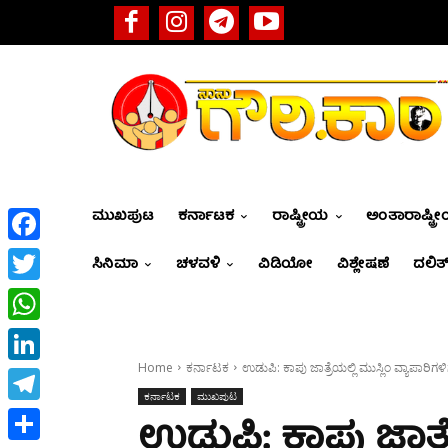
ಮುಖಪುಟ
ಕರ್ನಾಟಕ
ರಾಷ್ಟ್ರೀಯ
ಅಂತಾರಾಷ್ಟ್ರ
Facebook
ಸಿನಿಮಾ
ಚಳವಳಿ
ವಿಡಿಯೋ
ವಿಶ್ಲೇಷಣೆ
ದಲಿತ್
Twitter
WhatsApp
Home
ಕರ್ನಾಟಕ
ಉಡುಪಿ: ಕಾಪು ಜಾತ್ರೆಯಲ್ಲಿ ಮುಸ್ಲಿಂ ವ್ಯಾಪಾರಿ
LinkedIn
ಕರ್ನಾಟಕ
ಮುಖಪುಟ
Telegram
ಉಡುಪಿ: ಕಾಪು ಜಾತ್ರೆ