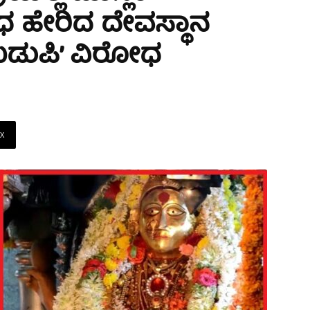
ೇಧ ಹೇರಿದ ದೇವಸ್ಥಾನ
 ಉಡುಪಿ’ ವಿರೋಧ
X