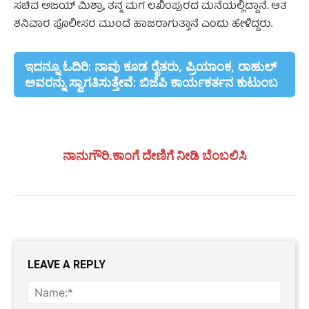
ಸಚಿವ ಅಜಯ್ ಮಿಶ್ರಾ, ತನ್ನ ಮಗ ಲಖಿಂಪುರದ ಮನೆಯಲ್ಲಿದ್ದಾನೆ. ಆತ
ಶನಿವಾರ ಪೊಲೀಸರ ಮುಂದೆ ಹಾಜರಾಗುತ್ತಾನೆ ಎಂದು ಹೇಳಿದ್ದರು.
ಇದನ್ನೂ ಓದಿರಿ: ನಾವು ಕೂಡ ರೈತರು, ಪ್ರಿಯಾಂಕ, ರಾಹುಲ್
ಅವರನ್ನು ಸ್ವಾಗತಿಸುತ್ತೇವೆ: ಬಿಜೆಪಿ ಕಾರ್ಯಕರ್ತನ ಕುಟುಂಬ
ನಾನುಗೌರಿ.ಕಾಂಗೆ ದೇಣಿಗೆ ನೀಡಿ ಬೆಂಬಲಿಸಿ
LEAVE A REPLY
Name