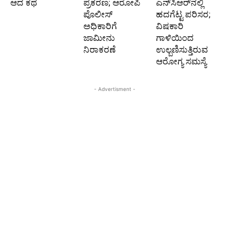
ಆದ ಕಥೆ
ಪ್ರಕರಣ; ಆರೋಪಿ
ಎನ್‌ಸಿಆರ್‌ನಲ್ಲಿ
ಪೊಲೀಸ್‌
ಹದಗೆಟ್ಟ ಪರಿಸರ;
ಅಧಿಕಾರಿಗೆ
ವಿಷಕಾರಿ
ಜಾಮೀನು
ಗಾಳಿಯಿಂದ
ನಿರಾಕರಣೆ
ಉಲ್ಬಣಿಸುತ್ತಿರುವ
ಆರೋಗ್ಯ ಸಮಸ್ಯೆ
- Advertisment -