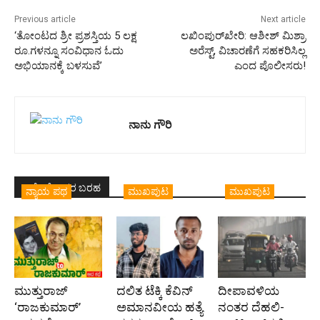
Previous article
Next article
‘ತೋಂಟದ ಶ್ರೀ ಪ್ರಶಸ್ತಿಯ 5 ಲಕ್ಷ
ಲಖಿಂಪುರ್‌ಖೇರಿ: ಆಶೀಶ್‌ ಮಿಶ್ರಾ
ರೂ.ಗಳನ್ನೂ ಸಂವಿಧಾನ ಓದು
ಅರೆಸ್ಟ್‌, ವಿಚಾರಣೆಗೆ ಸಹಕರಿಸಿಲ್ಲ
ಅಭಿಯಾನಕ್ಕೆ ಬಳಸುವೆ’
ಎಂದ ಪೊಲೀಸರು!
ನಾನು ಗೌರಿ
ಇದೇ ಲೇಖಕರ ಬರಹ
ನ್ಯಾಯ ಪಥ
ಮುಖಪುಟ
ಮುಖಪುಟ
ಮುತ್ತುರಾಜ್
ದಲಿತ ಟೆಕ್ಕಿ ಕೆವಿನ್
ದೀಪಾವಳಿಯ
‘ರಾಜಕುಮಾರ್‍’
ಅಮಾನವೀಯ ಹತ್ಯೆ
ನಂತರ ದೆಹಲಿ-