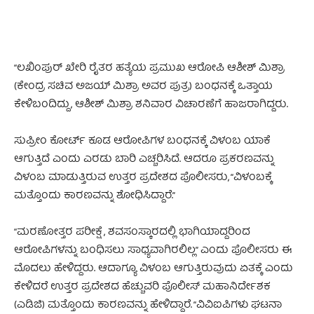
“ಲಖಿಂಪುರ್‌ ಖೇರಿ ರೈತರ ಹತ್ಯೆಯ ಪ್ರಮುಖ ಆರೋಪಿ ಆಶೀಶ್‌ ಮಿಶ್ರಾ
(ಕೇಂದ್ರ ಸಚಿವ ಅಜಯ್‌ ಮಿಶ್ರಾ ಅವರ ಪುತ್ರ) ಬಂಧನಕ್ಕೆ ಒತ್ತಾಯ
ಕೇಳಿಬಂದಿದ್ದು, ಆಶೀಶ್‌‌ ಮಿಶ್ರಾ ಶನಿವಾರ ವಿಚಾರಣೆಗೆ ಹಾಜರಾಗಿದ್ದರು.
ಸುಪ್ರೀಂ ಕೋರ್ಟ್ ಕೂಡ ಆರೋಪಿಗಳ ಬಂಧನಕ್ಕೆ ವಿಳಂಬ ಯಾಕೆ
ಆಗುತ್ತಿದೆ ಎಂದು ಎರಡು ಬಾರಿ ಎಚ್ಚರಿಸಿದೆ. ಆದರೂ ಪ್ರಕರಣವನ್ನು
ವಿಳಂಬ ಮಾಡುತ್ತಿರುವ ಉತ್ತರ ಪ್ರದೇಶದ ಪೊಲೀಸರು, “ವಿಳಂಬಕ್ಕೆ
ಮತ್ತೊಂದು ಕಾರಣವನ್ನು ಶೋಧಿಸಿದ್ದಾರೆ.”
“ಮರಣೋತ್ತರ ಪರೀಕ್ಷೆ, ಶವಸಂಸ್ಕಾರದಲ್ಲಿ ಭಾಗಿಯಾದ್ದರಿಂದ
ಆರೋಪಿಗಳನ್ನು ಬಂಧಿಸಲು ಸಾಧ್ಯವಾಗಿರಲಿಲ್ಲ” ಎಂದು ಪೊಲೀಸರು ಈ
ಮೊದಲು ಹೇಳಿದ್ದರು. ಆದಾಗ್ಯೂ ವಿಳಂಬ ಆಗುತ್ತಿರುವುದು ಏತಕ್ಕೆ ಎಂದು
ಕೇಳಿದರೆ ಉತ್ತರ ಪ್ರದೇಶದ ಹೆಚ್ಚುವರಿ ಪೊಲೀಸ್ ಮಹಾನಿರ್ದೇಶಕ
(ಎಡಿಜಿ) ಮತ್ತೊಂದು ಕಾರಣವನ್ನು ಹೇಳಿದ್ದಾರೆ. “ವಿವಿಐಪಿಗಳು ಘಟನಾ