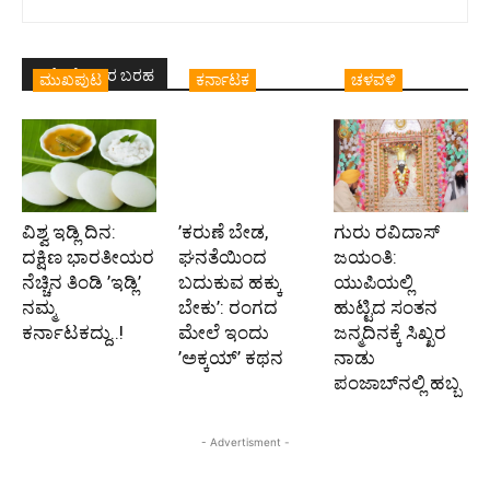
ಇದೇ ಲೇಖಕರ ಬರಹ
ಮುಖಪುಟ
ಕರ್ನಾಟಕ
ಚಳವಳಿ
ವಿಶ್ವ ಇಡ್ಲಿ ದಿನ:
’ಕರುಣೆ ಬೇಡ,
ಗುರು ರವಿದಾಸ್
ದಕ್ಷಿಣ ಭಾರತೀಯರ
ಘನತೆಯಿಂದ
ಜಯಂತಿ:
ನೆಚ್ಚಿನ ತಿಂಡಿ ’ಇಡ್ಲಿ’
ಬದುಕುವ ಹಕ್ಕು
ಯುಪಿಯಲ್ಲಿ
ನಮ್ಮ
ಬೇಕು’: ರಂಗದ
ಹುಟ್ಟಿದ ಸಂತನ
ಕರ್ನಾಟಕದ್ದು..!
ಮೇಲೆ ಇಂದು
ಜನ್ಮದಿನಕ್ಕೆ ಸಿಖ್ಖರ
’ಅಕ್ಕಯ್’ ಕಥನ
ನಾಡು
ಪಂಜಾಬ್‌ನಲ್ಲಿ ಹಬ್ಬ
- Advertisment -