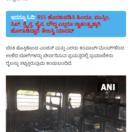
ಇದನ್ನೂ ಓದಿ:
RSS ಹೊರತುಪಡಿಸಿ ಹಿಂದೂ, ಮುಸ್ಲಿಂ,
ಸಿಖ್, ಕ್ರೈಸ್ತ, ಜೈನ, ಬೌದ್ಧ ಎಲ್ಲರೂ ಸ್ವಾತಂತ್ರ್ಯಕ್ಕಾಗಿ
ಹೋರಾಡಿದ್ದಾರೆ: ತೇಜಸ್ವಿ ಯಾದವ್
ಬೆಂಕಿ ಹೊತ್ತಿಕೊಂಡ ಎಂಜಿನ್ ಮತ್ತು ಎರಡು ಕಂಪಾರ್ಟ್‌ಮೆಂಟ್‌ಗಳಿಂದ
ಉಳಿದ ಬೋಗಿಗಳನ್ನು ಬೇರ್ಪಡಿಸುವ ಪ್ರಯತ್ನದಲ್ಲಿ ಪ್ರಯಾಣಿಕರು
ರೈಲನ್ನು ತಳ್ಳುತ್ತಿರುವುದು ಕಂಡುಬಂದಿದೆ.