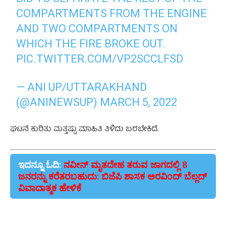
COMPARTMENTS FROM THE ENGINE
AND TWO COMPARTMENTS ON
WHICH THE FIRE BROKE OUT.
PIC.TWITTER.COM/VP2SCCLFSD
— ANI UP/UTTARAKHAND
(@ANINEWSUP)
MARCH 5, 2022
ಘಟನೆ ಕುರಿತು ಮತ್ತಷ್ಟು ಮಾಹಿತಿ ತಿಳಿದು ಬರಬೇಕಿದೆ.
ಇದನ್ನೂ ಓದಿ:
ನವೀನ್ ಮೃತದೇಹ ತರುವ ಜಾಗದಲ್ಲಿ 8
ಜನರನ್ನು ಕರೆತರಬಹುದು: ಬಿಜೆಪಿ ಶಾಸಕ ಅರವಿಂದ್ ಬೆಲ್ಲದ್
ವಿವಾದಾತ್ಮಕ ಹೇಳಿಕೆ