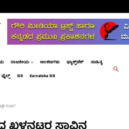
ೀಯ
ರಾಜಕೀಯ
ಅಂಕಣಗಳು
ಫ್ಯಾಕ್ಟ್‌ಚೆಕ್
ಸಾಹಿತ್ಯ
 ಫೈಲ್ಸ್
SIR
Karnataka SIR
ತ್ತೇ ಸಂಚು?
ಮಾದ ಖಳನಟರ ಸಾವಿನ