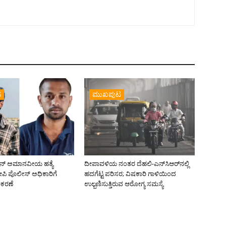
ಟ
ಮುಖಪುಟ
ಕೆವಿನ್ ಅಮಾನವೀಯ ಹತ್ಯೆ
ದೀಪಾವಳಿಯ ನಂತರ ದೆಹಲಿ-ಎನ್‌ಸಿಆರ್‌ನಲ್ಲಿ
ಿ ಪೊಲೀಸ್‌ ಅಧಿಕಾರಿಗೆ
ಹದಗೆಟ್ಟ ಪರಿಸರ; ವಿಷಕಾರಿ ಗಾಳಿಯಿಂದ
ಕರಣೆ
ಉಲ್ಬಣಿಸುತ್ತಿರುವ ಆರೋಗ್ಯ ಸಮಸ್ಯೆ