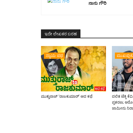
ನಾನು ಗೌರಿ
ಇದೇ ಲೇಖಕರ ಬರಹ
ನ್ಯಾಯ ಪಥ
ಮುಖಪು
ಮುತ್ತುರಾಜ್ ‘ರಾಜಕುಮಾರ್‍’ ಆದ ಕಥೆ
ದಲಿತ ಟೆಕ್ಕಿ 
ಪ್ರಕರಣ; ಆರೋಪ
ಜಾಮೀನು ನಿರಾ