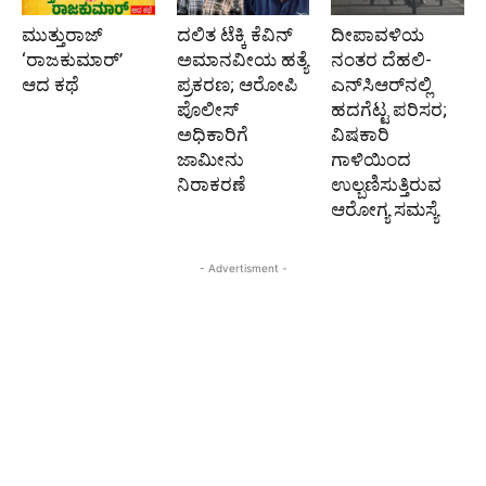
ಮುತ್ತುರಾಜ್
ದಲಿತ ಟೆಕ್ಕಿ ಕೆವಿನ್
ದೀಪಾವಳಿಯ
‘ರಾಜಕುಮಾರ್‍’
ಅಮಾನವೀಯ ಹತ್ಯೆ
ನಂತರ ದೆಹಲಿ-
ಆದ ಕಥೆ
ಪ್ರಕರಣ; ಆರೋಪಿ
ಎನ್‌ಸಿಆರ್‌ನಲ್ಲಿ
ಪೊಲೀಸ್‌
ಹದಗೆಟ್ಟ ಪರಿಸರ;
ಅಧಿಕಾರಿಗೆ
ವಿಷಕಾರಿ
ಜಾಮೀನು
ಗಾಳಿಯಿಂದ
ನಿರಾಕರಣೆ
ಉಲ್ಬಣಿಸುತ್ತಿರುವ
ಆರೋಗ್ಯ ಸಮಸ್ಯೆ
- Advertisment -