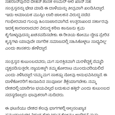
ಸಹರಾನ್‌ಪುರದ ದೇಹತ್ ಶಾಸಕ ಉಮರ್ ಅಲಿ ಖಾನ್ ಸಹ
ಸಂತ್ರಸ್ತನನ್ನು ಭೇಟಿ ಮಾಡಿ ಈ ದಾಳಿಯನ್ನು ತೀವ್ರವಾಗಿ ಖಂಡಿಸಿದ್ದಾರೆ.
“ಇದು ಅಮಾಯಕ ಮುಸ್ಲಿಂ ಲಾರಿ ಚಾಲಕನ ವಿರುದ್ಧ ನಡೆದ
ಗಂಭೀರವಾದ ಗುಂಪು ಹಿಂಸಾಚಾರವಾಗಿದೆ. ಉತ್ತರಾಖಂಡ ಸರ್ಕಾರವು
ಇದಕ್ಕೆ ಕಾರಣರಾದವರ ವಿರುದ್ಧ ಕಠಿಣ ಕಾನೂನು ಕ್ರಮ
ಕೈಗೊಳ್ಳುವುದನ್ನು ಖಚಿತಪಡಿಸಬೇಕು. ಈ ರೀತಿಯ ಕೋಮು ದ್ವೇಷ ಪ್ರೇರಿತ
ಕೃತ್ಯಗಳು ಯಾವುದೇ ನಾಗರಿಕ ಸಮಾಜದಲ್ಲಿ ಸಹಿಸಿಕೊಳ್ಳಲು ಸಾಧ್ಯವಿಲ್ಲ”
ಎಂದು ಶಾಸಕರು ಹೇಳಿದ್ದಾರೆ.
ಸಂತ್ರಸ್ತನ ಕುಟುಂಬದವರು, ಮಗ ಸುರಕ್ಷಿತವಾಗಿ ಮರಳಿದ್ದಕ್ಕೆ ನೆಮ್ಮದಿ
ವ್ಯಕ್ತಪಡಿಸುತ್ತಲೇ, ನ್ಯಾಯಕ್ಕಾಗಿ ತಮ್ಮ ಹೋರಾಟ ಮುಂದುವರಿಯಲಿದೆ
ಎಂದು ತಿಳಿಸಿದ್ದಾರೆ. “ನಮ್ಮ ಮಗ ಸಾಕಷ್ಟು ನೋವು ಅನುಭವಿಸಿದ್ದಾನೆ. ಈ
ದಾಳಿಕೋರರಿಗೆ ಕಾನೂನಿನ ಸಂಪೂರ್ಣ ಶಿಕ್ಷೆಯಾಗಬೇಕು. ನಮ್ಮ
ದೇಶದಲ್ಲಿ ಯಾರಿಗೂ ಭಯವಿಲ್ಲದೆ ಬದುಕುವ ಹಕ್ಕಿದೆ” ಎಂದು ಕುಟುಂಬದ
ಸದಸ್ಯರೊಬ್ಬರು ಭಾವುಕರಾಗಿ ನುಡಿದರು.
ಈ ಘಟನೆಯು ದೇಶದ ಕೆಲವು ಭಾಗಗಳಲ್ಲಿ ಅಲ್ಪಸಂಖ್ಯಾತ