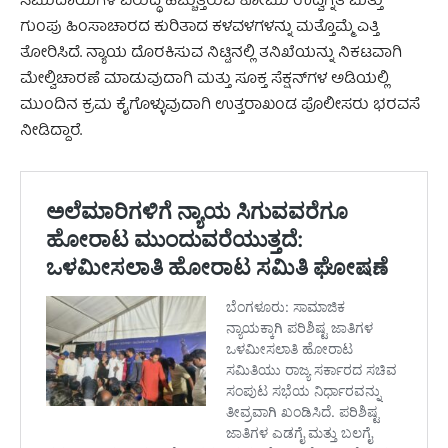
ಸಮುದಾಯಗಳ ವಿರುದ್ಧ ಹೆಚ್ಚುತ್ತಿರುವ ಕೋಮು ಉದ್ವಿಗ್ನತೆ ಮತ್ತು
ಗುಂಪು ಹಿಂಸಾಚಾರದ ಕುರಿತಾದ ಕಳವಳಗಳನ್ನು ಮತ್ತೊಮ್ಮೆ ಎತ್ತಿ
ತೋರಿಸಿದೆ. ನ್ಯಾಯ ದೊರಕಿಸುವ ನಿಟ್ಟಿನಲ್ಲಿ ತನಿಖೆಯನ್ನು ನಿಕಟವಾಗಿ
ಮೇಲ್ವಿಚಾರಣೆ ಮಾಡುವುದಾಗಿ ಮತ್ತು ಸೂಕ್ತ ಸೆಕ್ಷನ್‌ಗಳ ಅಡಿಯಲ್ಲಿ
ಮುಂದಿನ ಕ್ರಮ ಕೈಗೊಳ್ಳುವುದಾಗಿ ಉತ್ತರಾಖಂಡ ಪೊಲೀಸರು ಭರವಸೆ
ನೀಡಿದ್ದಾರೆ.