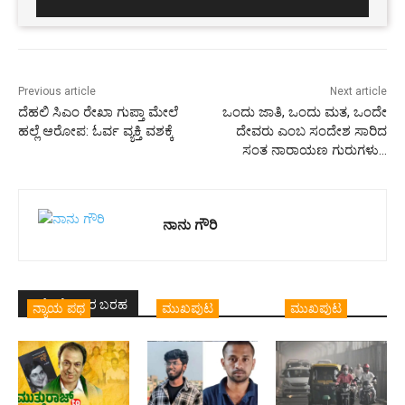
Previous article
Next article
ದೆಹಲಿ ಸಿಎಂ ರೇಖಾ ಗುಪ್ತಾ ಮೇಲೆ
ಒಂದು ಜಾತಿ, ಒಂದು ಮತ, ಒಂದೇ
ಹಲ್ಲೆ ಆರೋಪ: ಓರ್ವ ವ್ಯಕ್ತಿ ವಶಕ್ಕೆ
ದೇವರು ಎಂಬ ಸಂದೇಶ ಸಾರಿದ
ಸಂತ ನಾರಾಯಣ ಗುರುಗಳು…
ನಾನು ಗೌರಿ
ಇದೇ ಲೇಖಕರ ಬರಹ
ನ್ಯಾಯ ಪಥ
ಮುಖಪುಟ
ಮುಖಪುಟ