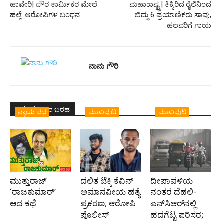
ಹಾವೇರಿ| ಪೌರ ಕಾರ್ಮಿಕರ ಮೇಲೆ
ಮಹಾರಾಷ್ಟ್ರ| ಕಿಕ್ಕಿರಿದ ರೈಲಿನಿಂದ
ಹಲ್ಲೆ: ಆರೋಪಿಗಳ ಬಂಧನ
ಬಿದ್ದು 6 ಪ್ರಯಾಣಿಕರು ಸಾವು,
ಹಲವರಿಗೆ ಗಾಯ
ನಾನು ಗೌರಿ
ಇದೇ ಲೇಖಕರ ಬರಹ
ನ್ಯಾಯ ಪಥ
ಮುಖಪುಟ
ಮುಖಪುಟ
ಮುತ್ತುರಾಜ್
ದಲಿತ ಟೆಕ್ಕಿ ಕೆವಿನ್
ದೀಪಾವಳಿಯ
‘ರಾಜಕುಮಾರ್‍’
ಅಮಾನವೀಯ ಹತ್ಯೆ
ನಂತರ ದೆಹಲಿ-
ಆದ ಕಥೆ
ಪ್ರಕರಣ; ಆರೋಪಿ
ಎನ್‌ಸಿಆರ್‌ನಲ್ಲಿ
ಪೊಲೀಸ್‌
ಹದಗೆಟ್ಟ ಪರಿಸರ;