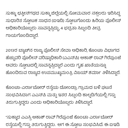
ಸುಕ್ಮಾ: ಛತ್ತೀಸ್‌ಗಢದ ಸುಕ್ಮಾ ಜಿಲ್ಲೆಯಲ್ಲಿ ಸೋಮವಾರ ನಕ್ಸಲರು ಇರಿಸಿದ್ದ
ಸುಧಾರಿತ ಸ್ಫೋಟಕ ಸಾಧನ (ಐಇಡಿ) ಸ್ಫೋಟಗೊಂಡು ಹಿರಿಯ ಪೊಲೀಸ್
ಅಧಿಕಾರಿಯೊಬ್ಬರು ಸಾವನ್ನಪ್ಪಿದ್ದು, 4 ಭದ್ರತಾ ಸಿಬ್ಬಂದಿ ತೀವ್ರ
ಗಾಯಗೊಂಡಿದ್ದಾರೆ.
2013ರ ಬ್ಯಾಚ್‌ನ ರಾಜ್ಯ ಪೊಲೀಸ್ ಸೇವಾ ಅಧಿಕಾರಿ, ಕೊಂಟಾ ವಿಭಾಗದ
ಹೆಚ್ಚುವರಿ ಪೊಲೀಸ್ ವರಿಷ್ಠಾಧಿಕಾರಿ (ಎಎಸ್‌ಪಿ) ಆಕಾಶ್ ರಾವ್ ಗಿರೆಪುಂಜೆ
ಅವರು ಸ್ಫೋಟದಲ್ಲಿ ಸಾವನ್ನಪ್ಪಿದ್ದಾರೆ ಎಂದು ಗೃಹ ಖಾತೆಯನ್ನೂ
ಹೊಂದಿರುವ ರಾಜ್ಯದ ಉಪಮುಖ್ಯಮಂತ್ರಿ ವಿಜಯ್ ಶರ್ಮಾ ತಿಳಿಸಿದ್ದಾರೆ.
ಕೊಂಟಾ-ಎರ್ರಾಬೋರ್ ರಸ್ತೆಯ ಡೋಂಡ್ರಾ ಗ್ರಾಮದ ಬಳಿ ಘಟನೆ
ಸಂಭವಿಸಿದಾಗ ಎಎಸ್‌ಪಿ ಮತ್ತು ಇತರ ಸಿಬ್ಬಂದಿ ಕಾಲ್ನಡಿಗೆಯಲ್ಲಿ ಗಸ್ತು
ತಿರುಗುತ್ತಿದ್ದರು ಎಂದು ಅಧಿಕಾರಿಯೊಬ್ಬರು ತಿಳಿಸಿದ್ದಾರೆ.
“ಸುಕ್ಮಾದ ಎಎಸ್ಪಿ ಆಕಾಶ್ ರಾವ್ ಗಿರೆಪುಂಜೆ ಕೊಂಟಾ ಎರ್ರಾಬೋರ್
ರಸ್ತೆಯಲ್ಲಿ ಗಸ್ತು ತಿರುಗುತ್ತಿದ್ದರು. ಆಗ ಈ ಸ್ಪೋಟ ಸಂಭವಿಸಿದೆ. ಈ ಐಇಡಿ