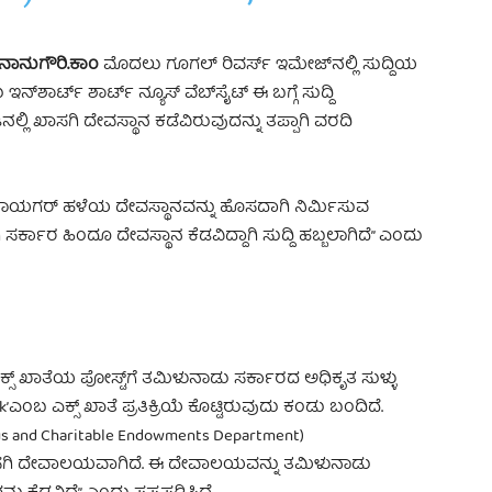
ನಾನುಗೌರಿ.ಕಾಂ
ಮೊದಲು ಗೂಗಲ್ ರಿವರ್ಸ್‌ ಇಮೇಜ್‌ನಲ್ಲಿ ಸುದ್ದಿಯ
ಾರ್ಟ್‌ ಶಾರ್ಟ್‌ ನ್ಯೂಸ್‌ ವೆಬ್‌ಸೈಟ್‌ ಈ ಬಗ್ಗೆ ಸುದ್ದಿ
ನಲ್ಲಿ ಖಾಸಗಿ ದೇವಸ್ಥಾನ ಕಡೆವಿರುವುದನ್ನು ತಪ್ಪಾಗಿ ವರದಿ
ಿನಾಯಗರ್ ಹಳೆಯ ದೇವಸ್ಥಾನವನ್ನು ಹೊಸದಾಗಿ ನಿರ್ಮಿಸುವ
ಗಿ ಸರ್ಕಾರ ಹಿಂದೂ ದೇವಸ್ಥಾನ ಕೆಡವಿದ್ದಾಗಿ ಸುದ್ದಿ ಹಬ್ಬಲಾಗಿದೆ” ಎಂದು
ಎಕ್ಸ್‌ ಖಾತೆಯ ಪೋಸ್ಟ್‌ಗೆ ತಮಿಳುನಾಡು ಸರ್ಕಾರದ ಅಧಿಕೃತ ಸುಳ್ಳು
heck’ಎಂಬ ಎಕ್ಸ್‌ ಖಾತೆ ಪ್ರತಿಕ್ರಿಯೆ ಕೊಟ್ಟಿರುವುದು ಕಂಡು ಬಂದಿದೆ.
 and Charitable Endowments Department)
ಖಾಸಗಿ ದೇವಾಲಯವಾಗಿದೆ. ಈ ದೇವಾಲಯವನ್ನು ತಮಿಳುನಾಡು