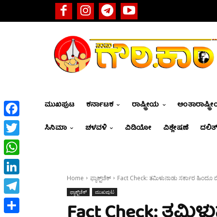
ಮುಖಪುಟ
ಕರ್ನಾಟಕ
ರಾಷ್ಟ್ರೀಯ
ಅಂತಾರಾಷ್ಟ್ರ
Facebook
ಸಿನಿಮಾ
ಚಳವಳಿ
ವಿಡಿಯೋ
ವಿಶ್ಲೇಷಣೆ
ದಲಿತ್
Twitter
WhatsApp
Home
ಫ್ಯಾಕ್ಟ್‌ಚೆಕ್
Fact Check: ತಮಿಳುನಾಡು ಸರ್ಕಾರ ಹಿಂದೂ ದೇವ
LinkedIn
ಫ್ಯಾಕ್ಟ್‌ಚೆಕ್
ಮುಖಪುಟ
Telegram
Fact Check: ತಮಿ