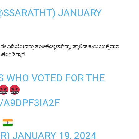
(@SSARATHT)
JANUARY
ೇ ವಿಡಿಯೋವನ್ನು ಹಂಚಿಕೊಳ್ಳಲಾಗಿದ್ದು, “ಸ್ಟಾಲಿನ್ ಕುಟುಂಬಕ್ಕೆ ಮತ
ಕೊಂಡಿದ್ದಾರೆ.
S WHO VOTED FOR THE
/A9DPF3IA2F
ER)
JANUARY 19, 2024