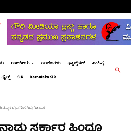
ೀಯ
ರಾಜಕೀಯ
ಅಂಕಣಗಳು
ಫ್ಯಾಕ್ಟ್‌ಚೆಕ್
ಸಾಹಿತ್ಯ
 ಫೈಲ್ಸ್
SIR
Karnataka SIR
ಸ್ಥಾನ ಧ್ವಂಸಗೊಳಿಸಿದ್ದು ನಿಜಾನಾ?
ಳುನಾಡು ಸರ್ಕಾರ ಹಿಂದೂ