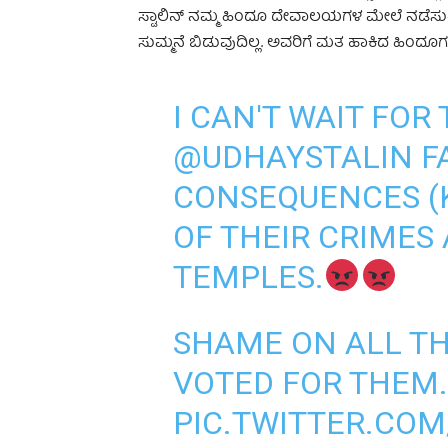
ಸ್ಟಾಲಿನ್ ನಮ್ಮ ಹಿಂದೂ ದೇವಾಲಯಗಳ ಮೇಲೆ ನಡೆಸುತ್ತ
ಸುಮ್ಮನೆ ಬಿಡುವುದಿಲ್ಲ. ಅವರಿಗೆ ಮತ ಹಾಕಿದ ಹಿಂದೂಗ
I CAN'T WAIT FOR
@UDHAYSTALIN
FA
CONSEQUENCES (K
OF THEIR CRIMES
TEMPLES.
SHAME ON ALL T
VOTED FOR THEM
PIC.TWITTER.C