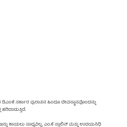
 Advertisement -
ಾಡಿನ ಡಿಎಂಕೆ ಸರ್ಕಾರ ಪುರಾತನ ಹಿಂದೂ ದೇವಸ್ಥಾನವೊಂದನ್ನು
ರಿದಾಡುತ್ತಿದೆ.
ನ್ನು ಕಾಯಲು ಸಾಧ್ಯವಿಲ್ಲ, ಎಂ.ಕೆ ಸ್ಟಾಲಿನ್ ಮತ್ತು ಉದಯನಿಧಿ