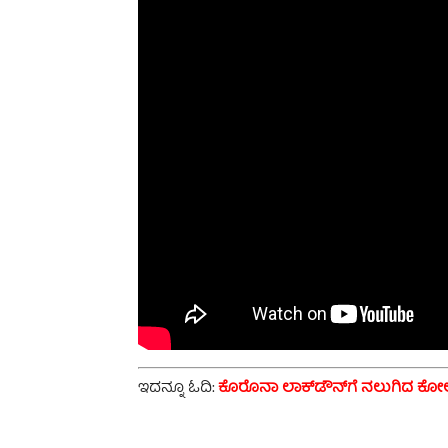
ಇದನ್ನೂ ಓದಿ:
ಕೊರೊನಾ ಲಾಕ್‌ಡೌನ್‌ಗೆ ನಲುಗಿದ ಕೋಲ