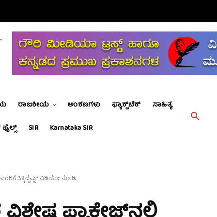
ೀಯ
ರಾಜಕೀಯ
ಅಂಕಣಗಳು
ಫ್ಯಾಕ್ಟ್‌ಚೆಕ್
ಸಾಹಿತ್ಯ
 ಫೈಲ್ಸ್
SIR
Karnataka SIR
ರಿಗೆ ಸಿಕ್ಕಿದ್ದೆಷ್ಟು? ವಿಡಿಯೋ ನೋಡಿ
ೇಷ ಪ್ಯಾಕೇಜ್‌ನಲ್ಲಿ