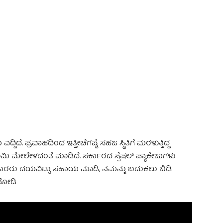
 Advertisement -
ಿದೆ. ಪ್ರವಾಹದಿಂದ ಇತ್ತೀಚೆಗಷ್ಟೆ ಸಹಜ ಸ್ಥಿತಿಗೆ ಮರಳುತ್ತಿದ್ದ
 ಮೇಲೇಳದಂತೆ ಮಾಡಿದೆ. ಸರ್ಕಾರದ ಸ್ಪೆಷಲ್‌ ಪ್ಯಾಕೇಜುಗಳು
 ನೇಕಾರರು ದಯವಿಟ್ಟು ಸಹಾಯ ಮಾಡಿ, ನಮನ್ನು ಬದುಕಲು ಬಿಡಿ
 ನೋಡಿ