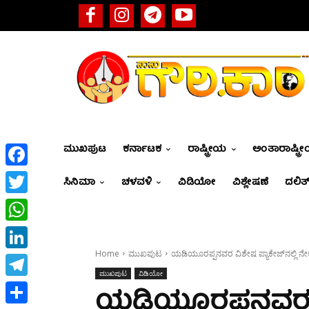
ಮುಖಪುಟ
ಕರ್ನಾಟಕ
ರಾಷ್ಟ್ರೀಯ
ಅಂತಾರಾಷ್ಟ್ರ
Facebook
ಸಿನಿಮಾ
ಚಳವಳಿ
ವಿಡಿಯೋ
ವಿಶ್ಲೇಷಣೆ
ದಲಿತ್
Twitter
WhatsApp
Home
ಮುಖಪುಟ
ಯಡಿಯೂರಪ್ಪನವರ ವಿಶೇಷ ಪ್ಯಾಕೇಜ್‌ನಲ್ಲಿ ನೇಕಾರ
LinkedIn
ಮುಖಪುಟ
ವಿಡಿಯೋ
Telegram
ಯಡಿಯೂರಪ್ಪನವರ ವಿಶ