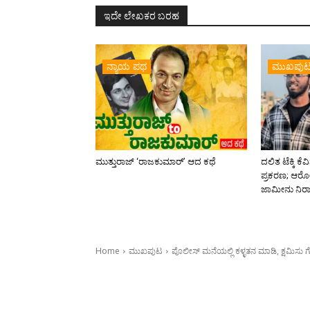
ಇದೇ ಲೇಖಕರ ಬರಹ
ನ್ಯಾಯ ಪಥ
ಮುಖಪು
ಮುತ್ತುರಾಜ್ ‘ರಾಜಕುಮಾರ್‍’ ಆದ ಕಥೆ
ದಲಿತ ಟೆಕ್ಕಿ 
ಪ್ರಕರಣ; ಆರೋಪ
ಜಾಮೀನು ನಿರಾ