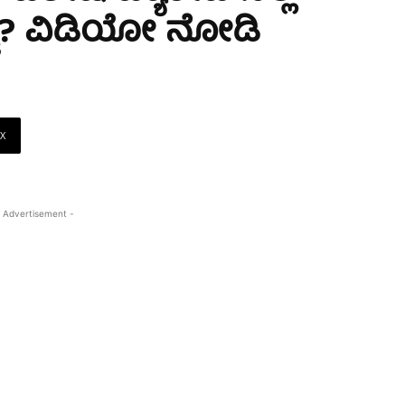
ೆಷ್ಟು? ವಿಡಿಯೋ ನೋಡಿ
X
 Advertisement -