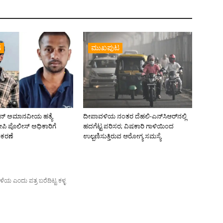
ಟ
ಮುಖಪುಟ
ಕೆವಿನ್ ಅಮಾನವೀಯ ಹತ್ಯೆ
ದೀಪಾವಳಿಯ ನಂತರ ದೆಹಲಿ-ಎನ್‌ಸಿಆರ್‌ನಲ್ಲಿ
ಿ ಪೊಲೀಸ್‌ ಅಧಿಕಾರಿಗೆ
ಹದಗೆಟ್ಟ ಪರಿಸರ; ವಿಷಕಾರಿ ಗಾಳಿಯಿಂದ
ಕರಣೆ
ಉಲ್ಬಣಿಸುತ್ತಿರುವ ಆರೋಗ್ಯ ಸಮಸ್ಯೆ