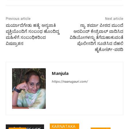
Previous article
Next article
ಮರ್ಯಾದೆಗೇಡು ಹತ್ಯೆ: ಅನ್ಯಜಾತಿ
ನ್ಯಾ. ಶರ್ಮಾ ಪೀಠದ ಮುಂದೆ
ವ್ಯಕ್ತಿಯೊಂದಿಗೆ ಸಂಬಂಧ ಹೊಂದಿದ್ದ
ಅರವಿಂದ್ ಕೇಜ್ರಿವಾಲ್ ವಾದಿಸಿದ
ಮಹಿಳೆಗೆ ಸಂಬಂಧಿಕರಿಂದ
ವಿಡಿಯೋಗಳನ್ನು ತೆಗೆದುಹಾಕುವಂತೆ
ವಿಷಪ್ರಾಶನ
ಪೊಲೀಸರಿಗೆ ಸೂಚಿಸಿದ ದೆಹಲಿ
ಹೈಕೋರ್ಟ್-ವರದಿ
Manjula
https://naanugauri.com/
KARNATAKA