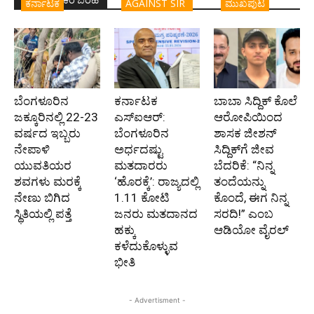
ಇದೇ ಲೇಖಕರ ಬರಹ
ಕರ್ನಾಟಕ
AGAINST SIR
ಮುಖಪುಟ
ಬೆಂಗಳೂರಿನ
ಕರ್ನಾಟಕ
ಬಾಬಾ ಸಿದ್ದಿಕ್ ಕೊಲೆ
ಜಕ್ಕೂರಿನಲ್ಲಿ 22-23
ಎಸ್ಐಆರ್:
ಆರೋಪಿಯಿಂದ
ವರ್ಷದ ಇಬ್ಬರು
ಬೆಂಗಳೂರಿನ
ಶಾಸಕ ಜೀಶನ್
ನೇಪಾಳಿ
ಅರ್ಧದಷ್ಟು
ಸಿದ್ದಿಕ್‌ಗೆ ಜೀವ
ಯುವತಿಯರ
ಮತದಾರರು
ಬೆದರಿಕೆ: “ನಿನ್ನ
ಶವಗಳು ಮರಕ್ಕೆ
‘ಹೊರಕ್ಕೆ’: ರಾಜ್ಯದಲ್ಲಿ
ತಂದೆಯನ್ನು
ನೇಣು ಬಿಗಿದ
1.11 ಕೋಟಿ
ಕೊಂದೆ, ಈಗ ನಿನ್ನ
ಸ್ಥಿತಿಯಲ್ಲಿ ಪತ್ತೆ
ಜನರು ಮತದಾನದ
ಸರದಿ!” ಎಂಬ
ಹಕ್ಕು
ಆಡಿಯೋ ವೈರಲ್
ಕಳೆದುಕೊಳ್ಳುವ
ಭೀತಿ
- Advertisment -