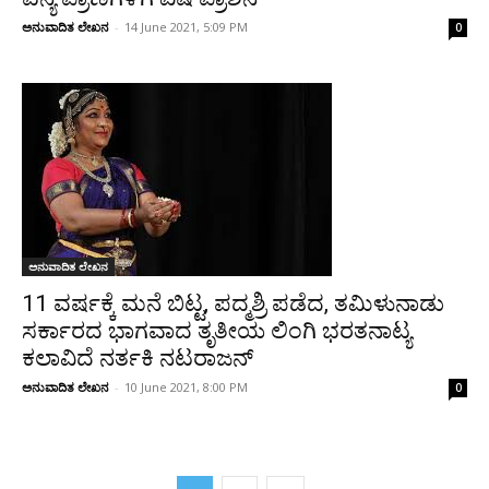
ಅನುವಾದಿತ ಲೇಖನ
-
14 June 2021, 5:09 PM
0
ಅನುವಾದಿತ ಲೇಖನ
11 ವರ್ಷಕ್ಕೆ ಮನೆ ಬಿಟ್ಟ, ಪದ್ಮಶ್ರಿ ಪಡೆದ, ತಮಿಳುನಾಡು
ಸರ್ಕಾರದ ಭಾಗವಾದ ತೃತೀಯ ಲಿಂಗಿ ಭರತನಾಟ್ಯ
ಕಲಾವಿದೆ ನರ್ತಕಿ ನಟರಾಜನ್‌
ಅನುವಾದಿತ ಲೇಖನ
-
10 June 2021, 8:00 PM
0