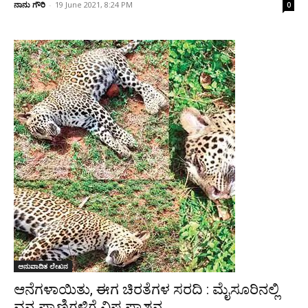
ನಾನು ಗೌರಿ
-
19 June 2021, 8:24 PM
0
ಅನುವಾದಿತ ಲೇಖನ
ಆನೆಗಳಾಯಿತು, ಈಗ ಚಿರತೆಗಳ ಸರದಿ : ಮೈಸೂರಿನಲ್ಲಿ
ವನ್ಯ ಪ್ರಾಣಿಗಳಿಗೆ ವಿಷ ಪ್ರಾಶನ