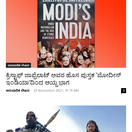
ಅನುವಾದಿತ ಲೇಖನ
ಕ್ರಿಸ್ಟಾಫ್ ಜಾಫ್ರೆಲಾಟ್ ಅವರ ಹೊಸ ಪುಸ್ತಕ ‘ಮೋದೀಸ್
ಇಂಡಿಯಾ’ದಿಂದ ಆಯ್ದ ಭಾಗ
ಅನುವಾದಿತ ಲೇಖನ
-
29 November 2021, 10:19 AM
0