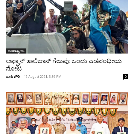
ಅಂತರಾಷ್ಟ್ರೀಯ
ಅಫ್ಘಾನ್ ತಾಲಿಬಾನ್ ಗೆಲುವು: ಒಂದು ಎಡಪಂಥೀಯ
ನೋಟ
ನಾನು ಗೌರಿ
-
19 August 2021, 3:39 PM
0