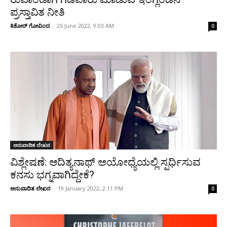
ಪ್ರಸ್ತಾವಿತ ನೀತಿ
ಕಿಶೋರ್ ಗೋವಿಂದ
-
26 June 2022, 9:03 AM
0
ಅನುವಾದಿತ ಲೇಖನ
ವಿಶ್ಲೇಷಣೆ: ಆದಿತ್ಯನಾಥ್‌‌ ಅಯೋಧ್ಯೆಯಲ್ಲಿ ಸ್ಪರ್ಧಿಸುವ
ಕನಸು ಭಗ್ನವಾಗಿದ್ದೇಕೆ?
ಅನುವಾದಿತ ಲೇಖನ
-
19 January 2022, 2:11 PM
0