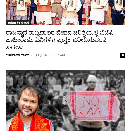
ಅನುವಾದಿತ ಲೇಖನ
ರಾಜಸ್ಥಾನ ರಾಜ್ಯಪಾಲರ ಜೀವನ ಚರಿತ್ರೆಯಲ್ಲಿ ಬಿಜೆಪಿ
ಜಾಹೀರಾತು: ವಿವಿಗಳಿಗೆ ಪುಸ್ತಕ ಖರೀದಿಸುವಂತೆ
ತಾಕೀತು
ಅನುವಾದಿತ ಲೇಖನ
-
5 July 2021, 10:57 AM
0