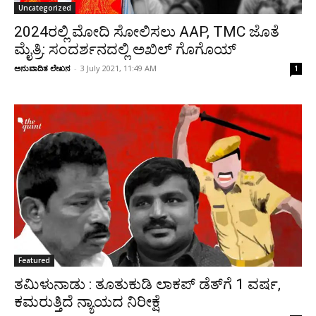
Uncategorized
2024ರಲ್ಲಿ ಮೋದಿ ಸೋಲಿಸಲು AAP, TMC ಜೊತೆ
ಮೈತ್ರಿ: ಸಂದರ್ಶನದಲ್ಲಿ ಅಖಿಲ್‌ ಗೊಗೊಯ್
ಅನುವಾದಿತ ಲೇಖನ
-
3 July 2021, 11:49 AM
1
Featured
ತಮಿಳುನಾಡು : ತೂತುಕುಡಿ ಲಾಕಪ್‌ ಡೆತ್‌ಗೆ 1 ವರ್ಷ,
ಕಮರುತ್ತಿದೆ ನ್ಯಾಯದ ನಿರೀಕ್ಷೆ