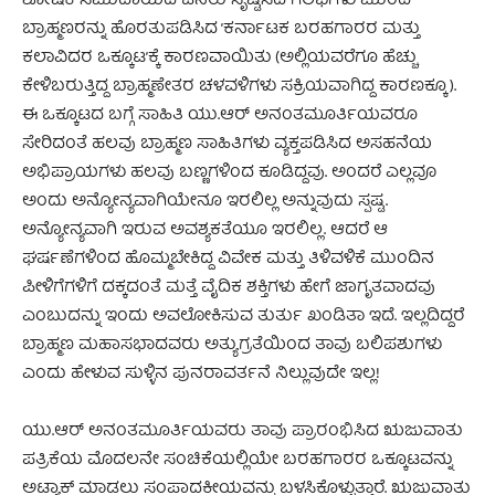
ಶೋಷಕ ಸಮುದಾಯದ ಜನರು ಸೃಷ್ಟಿಸಿದ ಗಲಭೆಗಳು ಮುಂದೆ
ಬ್ರಾಹ್ಮಣರನ್ನು ಹೊರತುಪಡಿಸಿದ ’ಕರ್ನಾಟಕ ಬರಹಗಾರರ ಮತ್ತು
ಕಲಾವಿದರ ಒಕ್ಕೂಟ’ಕ್ಕೆ ಕಾರಣವಾಯಿತು (ಅಲ್ಲಿಯವರೆಗೂ ಹೆಚ್ಚು
ಕೇಳಿಬರುತ್ತಿದ್ದ ಬ್ರಾಹ್ಮಣೇತರ ಚಳವಳಿಗಳು ಸಕ್ರಿಯವಾಗಿದ್ದ ಕಾರಣಕ್ಕೂ).
ಈ ಒಕ್ಕೂಟದ ಬಗ್ಗೆ ಸಾಹಿತಿ ಯು.ಆರ್ ಅನಂತಮೂರ್ತಿಯವರೂ
ಸೇರಿದಂತೆ ಹಲವು ಬ್ರಾಹ್ಮಣ ಸಾಹಿತಿಗಳು ವ್ಯಕ್ತಪಡಿಸಿದ ಅಸಹನೆಯ
ಅಭಿಪ್ರಾಯಗಳು ಹಲವು ಬಣ್ಣಗಳಿಂದ ಕೂಡಿದ್ದವು. ಅಂದರೆ ಎಲ್ಲವೂ
ಅಂದು ಅನ್ಯೋನ್ಯವಾಗಿಯೇನೂ ಇರಲಿಲ್ಲ ಅನ್ನುವುದು ಸ್ಪಷ್ಟ.
ಅನ್ಯೋನ್ಯವಾಗಿ ಇರುವ ಅವಶ್ಯಕತೆಯೂ ಇರಲಿಲ್ಲ. ಆದರೆ ಆ
ಘರ್ಷಣೆಗಳಿಂದ ಹೊಮ್ಮಬೇಕಿದ್ದ ವಿವೇಕ ಮತ್ತು ತಿಳಿವಳಿಕೆ ಮುಂದಿನ
ಪೀಳಿಗೆಗಳಿಗೆ ದಕ್ಕದಂತೆ ಮತ್ತೆ ವೈದಿಕ ಶಕ್ತಿಗಳು ಹೇಗೆ ಜಾಗೃತವಾದವು
ಎಂಬುದನ್ನು ಇಂದು ಅವಲೋಕಿಸುವ ತುರ್ತು ಖಂಡಿತಾ ಇದೆ. ಇಲ್ಲದಿದ್ದರೆ
ಬ್ರಾಹ್ಮಣ ಮಹಾಸಭಾದವರು ಅತ್ಯುಗ್ರತೆಯಿಂದ ತಾವು ಬಲಿಪಶುಗಳು
ಎಂದು ಹೇಳುವ ಸುಳ್ಳಿನ ಪುನರಾವರ್ತನೆ ನಿಲ್ಲುವುದೇ ಇಲ್ಲ!
ಯು.ಆರ್ ಅನಂತಮೂರ್ತಿಯವರು ತಾವು ಪ್ರಾರಂಭಿಸಿದ ಋಜುವಾತು
ಪತ್ರಿಕೆಯ ಮೊದಲನೇ ಸಂಚಿಕೆಯಲ್ಲಿಯೇ ಬರಹಗಾರರ ಒಕ್ಕೂಟವನ್ನು
ಅಟ್ಯಾಕ್ ಮಾಡಲು ಸಂಪಾದಕೀಯವನ್ನು ಬಳಸಿಕೊಳ್ಳುತ್ತಾರೆ. ಋಜುವಾತು