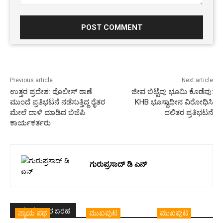
Comment:
Previous article
Next article
ಉತ್ತರ ಪ್ರದೇಶ: ಪೊಲೀಸ್ ಠಾಣೆ
ಜೀವ ಬಿಟ್ಟೆವು ಭೂಮಿ ಕೊಡೆವು:
ಮುಂದೆ ಪ್ರತಿಭಟನೆ ನಡೆಸುತ್ತಿದ್ದ ರೈತರ
KHB ಭೂಸ್ವಾಧೀನ ವಿರೋಧಿಸಿ
ಮೇಲೆ ದಾಳಿ ಮಾಡಿದ ಬಿಜೆಪಿ
ದಲಿತರ ಪ್ರತಿಭಟನೆ
ಕಾರ್ಯಕರ್ತರು
ಗುರುಪ್ರಸಾದ್ ಡಿ ಎನ್
ಇದೇ ಲೇಖಕರ ಬರಹ
ನ್ಯಾಯ ಪಥ
ಮುಖಪುಟ
ಮುಖಪುಟ