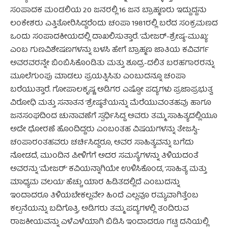
ಸಂಪಾದಕ ಮಂಡಲಿಯ 20 ಜನರಲ್ಲಿ 16 ಜನ ಬ್ರಾಹ್ಮಣರು ಇದ್ದುದ್ದನು
ಲಂಕೇಶರು ಎತ್ತಿತೋರಿಸಿದ್ದರೆಂದು ಚಂಪಾ 1981ರಲ್ಲಿ ಬರೆದ ಸಂಕ್ರಮಣದ
ಒಂದು ಸಂಪಾದಕೀಯದಲ್ಲಿ ದಾಖಲಿಸುತ್ತಾರೆ. ’ಮೇಜರ್-ಶ್ರೇಷ್ಠ-ಮುಖ್ಯ’
ಎಂಬ ಗುಣವಿಶೇಷಣಗಳನ್ನು ಬಳಸಿ ಹೇಗೆ ಬ್ರಾಹ್ಮಣ ಜಾತಿಯ ಕವಿವರ್ಗ
ಅವರವರನ್ನೇ ಬಿಂಬಿಸಿಕೊಂಡಿತು ಮತ್ತು ಶೂದ್ರ-ದಲಿತ ಬರಹಗಾರರನ್ನು
ಮೂಲೆಗುಂಪು ಮಾಡಲು ಪ್ರಯತ್ನಿಸಿತು ಎಂಬುದನ್ನೂ ಚಂಪಾ
ಬರೆಯುತ್ತಾರೆ. ಗೋಪಾಲಕೃಷ್ಣ ಅಡಿಗರ ಎಷ್ಟೋ ಪದ್ಯಗಳು ಪ್ರಜಾಪ್ರಭುತ್ವ
ವಿರೋಧಿ ಮತ್ತು ಸನಾತನ ’ಶ್ರೇಷ್ಠತೆ’ಯನ್ನು ಮೆರೆಯುವಂತಹವು ಹಾಗೂ
ಜನಸಂಘದಿಂದ ಚುನಾವಣೆಗೆ ಸ್ಪರ್ಧಿಸಿದ್ದ ಅವರು ತಮ್ಮ ಸಾಹಿತ್ಯದಲ್ಲಿಯೂ
ಅದೇ ಧೋರಣೆ ಹೊಂದಿದ್ದರು ಎಂಬಂತಹ ವಿಷಯಗಳನ್ನು ತೇಜಸ್ವಿ-
ಚಂಪಾರಂತಹವರು ಚರ್ಚಿಸಿದ್ದರೂ, ಅವರ ಸಾಹಿತ್ಯವನ್ನು ಬಗೆದು
ನೋಡದೆ, ಮುಂದಿನ ಪೀಳಿಗೆಗೆ ಅದರ ಸಮಸ್ಯೆಗಳನ್ನು ತಿಳಿಯದಂತೆ
ಅವರನ್ನು ’ಮೇಜರ್’ ಕವಿಯನ್ನಾಗಿಯೇ ಉಳಿಸಿಕೊಂಡ, ’ಸಾಹಿತ್ಯ ಮತ್ತು
ಮಾಧ್ಯಮ ವಲಯ’ ಹೆಚ್ಚು ಯಾರ ಹಿಡಿತದಲ್ಲಿದೆ ಎಂಬುದನ್ನು
ಇಂದಾದರೂ ತಿಳಿಯಬೇಕಲ್ಲವೇ? ಹಿಂದೆ ಎಲ್ಲವೂ ರಮ್ಯವಾಗಿತ್ತೆಂಬ
ಕಲ್ಪನೆಯನ್ನು ಬದಿಗೊತ್ತಿ, ಅಡಿಗರು ತಮ್ಮ ಪದ್ಯಗಳಲ್ಲಿ ತಂದಿರುವ
ರಾಜಕೀಯವನ್ನು ಎಳೆಎಳೆಯಾಗಿ ಬಿಡಿಸಿ ಇಂದಾದರೂ ಗಟ್ಟಿ ದನಿಯಲ್ಲಿ