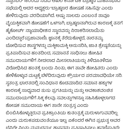
ಸೆಪ್ಟಂಬರ್ 18ರಂದು ನಡೆದ ಅಖಿಲ ಕರ್ನಾಟಕ ಬ್ರಾಹ್ಮಣ ಮಹಾಸಭಾದ
ಸಭೆಯಲ್ಲಿ ಅದರ ಅಧ್ಯಕ್ಷರು “ಬ್ರಾಹ್ಮಣರ ಶೋಷಣೆ ಸಹಿಸೆವು” ಎಂದು
ಹೇಳಿರುವುದು ವರದಿಯಾಗಿದೆ. ಅಷ್ಟು ಸಾಲದು ಎಂಬಂತೆ ತಾವೂ
ವೈಯಕ್ತಿಕವಾಗಿ ಶೋಷಣೆಗೆ ಒಳಗಾಗಿ, ಬ್ರಾಹ್ಮಣನಾಗಿರುವ ಕಾರಣಕ್ಕೆ ತನಗೆ
ಹೈಕೋರ್ಟ್ ನ್ಯಾಯಾಧೀಶನ ಸ್ಥಾನವನ್ನು ನಿರಾಕರಿಸಲಾಯಿತು
ಎಂದಿದ್ದಾರೆ (ಪ್ರಜಾವಾಣಿ). ಜ್ಞಾನಕ್ಕೆ ತೆರೆದುಕೊಳ್ಳದೆ, ತಾರತಮ್ಯ
ಬೋಧಿಸುವ ಶಾಸ್ತ್ರಗಳನ್ನು ಮಕ್ಕಿಕಾಮಕ್ಕಿ ಅನುಸರಿಸಿ, ಜಾತಿ ಶ್ರೇಷ್ಠತೆಯನ್ನು
ಪ್ರತಿಪಾದಿಸುವ ಹಂತದಿಂದ, ಸಮಾನತೆ ಸಾಧಿಸಲು ಶೋಷಿತ
ಸಮುದಾಯಗಳಿಗೆ ನೀಡಲಾದ ಮೀಸಲಾತಿಯನ್ನು ತಿಳಿದೂತಿಳಿದೂ
ವಿರೋಧಿಸಿದ ಹಂತಕ್ಕೆ ಬಂದು ನಿಂತು, ಈಗ ತಾವೇ ಶೋಷಿತರು ಎಂದು
ಹೇಳಿಕೊಳ್ಳುವ ಮಟ್ಟಕ್ಕೆ ಬೆಳೆದಿರುವುದು ಕ್ರೌರ್ಯದ ಪರಮಾವಧಿಯೇ ಸರಿ.
ಸ್ವತಂತ್ರ ಭಾರತದಲ್ಲಿ ಸಂವಿಧಾನ ಕೊಡಮಾಡಿದ ಸಮಾನ ಹಕ್ಕುಗಳ
ಕಾರಣಕ್ಕೆ ಸಾಧ್ಯವಾದ ತುಸು ಪ್ರಗತಿಯನ್ನು ಮತ್ತು ಅವಕಾಶವಂಚಿತ
ಸಮುದಾಯಗಳಿಗೆ ಸಿಕ್ಕ ಕೆಲವು ಸವಲತ್ತುಗಳನ್ನೂ ಸಹಿಸಿಕೊಳ್ಳಲಾಗದ
ಶೋಷಕ ಸಮುದಾಯ ಈಗ ತಾನೇ ಸಂತ್ರಸ್ತ ಎಂದು
ಬಿಂಬಿಸಿಕೊಳ್ಳುತ್ತಿರುವ ಪ್ರತಿಕ್ರಾಂತಿಯ ಕುತಂತ್ರಕ್ಕೆ ಮರುಳಾಗುವವರಿಲ್ಲ
ಎಂದು ಮರುಕಪಡುವಂತೆಯೂ ಇಲ್ಲ; ಏಕೆಂದರೆ ಈಗಿನ ಪ್ರಭುತ್ವ ಅವರ
ಬೆನ್ನಿಗೇ ನಿಂತು ಮನುಧರ್ಮ ಶಾಸ್ತ್ರವನ್ನು ಪ್ರತಿಷ್ಠಾಪಿಸಲು ಹವಣಿಸುತ್ತಿದೆ!