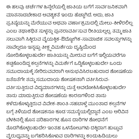
ಈ ಹಲವು ಚರ್ಚೆಗಳ ಹಿನ್ನೆಲೆಯಲ್ಲಿ ಜಾತಿಯ ಬಗೆಗೆ ಸಾರ್ವಜನಿಕವಾಗಿ
ಮಾತನಾಡಬೇಕಾದ ಅವಶ್ಯಕತೆ ಇಂದು ಹೆಚ್ಚಾಗಿದೆ. ಅದು, ಜಾತಿ
ಪ್ರತಿಷ್ಠೆಯನ್ನು ಮೆರೆಯುವ ಅಥವಾ ವರ್ಣಾಶ್ರಮದಲ್ಲಿ ಮೇಲು-ಕೀಳಿರಲಿಲ್ಲ
ಎಂಬ ತಥಾಕಥಿತ ಸುಳ್ಳನ್ನು ಪುನರಾವರ್ತಿಸುವ ರೀತಿಯಲ್ಲಲ್ಲ. ತಮ್ಮ ಜಾತಿ
ಸಲುವಾಗಿ ಸಿಕ್ಕಿರುವ ವೈಯಕ್ತಿಕ-ಔದ್ಯೋಗಿಕ-ಸಾಮಾಜಿಕ ಸವಲತ್ತುಗಳನ್ನು
ನಾವೆಲ್ಲರೂ ಇನ್ನಷ್ಟು ತೀಕ್ಷ್ಣ ವಿಮರ್ಶೆಯ ದೃಷ್ಟಿಯಿಂದ
ನೋಡಿಕೊಳ್ಳಬಹುದೇ? ಜಾತಿಯನ್ನು ಮೀರುವ ಬಗೆಗೆ ಇಲ್ಲಿಯವರೆಗೂ
ಕಟ್ಟಿಕೊಂಡಿದ್ದ ಕಲ್ಪನೆಗಳನ್ನು ವಿಮರ್ಶೆಗೆ ಒಡ್ಡಿಕೊಳ್ಳಬಹುದೇ? ಒಂದು
ಸಮುದಾಯಕ್ಕೆ ಸೇರಿರುವವರಾಗಿ ಅನುಭವಿಸಿರಬಹುದಾದ ಶೋಷಣೆಯ
ಜತೆಜತೆಗೇ ತಮ್ಮ ಸಮುದಾಯ ಶೋಷಕನಾಗಿ ವರ್ತಿಸಿರುವ-
ವರ್ತಿಸುತ್ತಿರುವ ವಿದ್ಯಮಾನಗಳನ್ನು ಮತ್ತೆ ಅವಲೋಕಿಸಿಕೊಳ್ಳಬಹುದೇ?
ತಾನು ಮಾಡುತ್ತಿರುವ ಶೋಷಣೆಯ ಕಾರಣಗಳಿಂದ ತಾನು
ಕಳೆದುಕೊಳ್ಳುತ್ತಿರುವ ವಿವೇಕ-ಶಾಂತಿ-ಸಹಬಾಳ್ವೆ ಮುಂತಾದ ಕಲ್ಪನೆಗಳ
ಬಗ್ಗೆ ತಿಳಿಯದೆ ಶೋಷಕನೂ ಕೂಡ ’ಸಮಸ್ಯೆ’ಯಲ್ಲಿದ್ದಾನೆ ಎಂಬ ಅರಿವಿನ
ಬೆಳಕಿನಲ್ಲಿ ಹೊಸ ಪರಿಹಾರಗಳ, ಹೊಸ ದಾರಿಗಳ ಶೋಧನೆಗೆ
ತೊಡಗಿಕೊಳ್ಳಬಹುದೇ? ಇಂತಹ ಒಳನೋಟಗಳು ದಕ್ಕಿದಾಗ ಹುಟ್ಟುವ
ವೈರುಧ್ಯವನ್ನು ಬಗೆಹರಿಸಿಕೊಳುವ ದಾರಿಗಳನ್ನು ಕಂಡುಹಿಡಿಯಲು