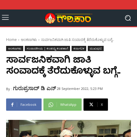
Home
ಅಂಕಣಗಳು
ಸಾರ್ವಜನಿಕವಾಗಿ ಜಾತಿ ಸಂವಾದಕ್ಕೆ ತೆರೆದುಕೊಳ್ಳುವ ಬಗ್ಗೆ..
ಅಂಕಣಗಳು
ಸಂಪಾದಕೀಯ | ಕಂಡದ್ದು ಕಂಡಹಾಗೆ
ಕರ್ನಾಟಕ
ಮುಖಪುಟ
ಸಾರ್ವಜನಿಕವಾಗಿ ಜಾತಿ
ಸಂವಾದಕ್ಕೆ ತೆರೆದುಕೊಳ್ಳುವ ಬಗ್ಗೆ..
ಗುರುಪ್ರಸಾದ್ ಡಿ ಎನ್
28 September 2022, 5:23 PM
By :
Facebook
WhatsApp
X