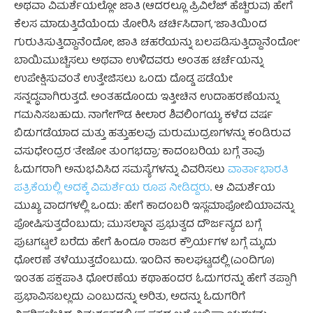
ಅಥವಾ ವಿಮರ್ಶೆಯಲ್ಲೋ ಜಾತಿ (ಆದರಲ್ಲೂ ಪ್ರಿವಿಲೆಜ್ ಹೆಚ್ಚಿರುವ) ಹೇಗೆ
ಕೆಲಸ ಮಾಡುತ್ತಿದೆಯೆಂದು ತೋರಿಸಿ ಚರ್ಚಿಸಿದಾಗ, ’ಜಾತಿಯಿಂದ
ಗುರುತಿಸುತ್ತಿದ್ದಾನೆಂದೋ, ಜಾತಿ ಚಹರೆಯನ್ನು ಬಲಪಡಿಸುತ್ತಿದ್ದಾನೆಂದೋ’
ಬಾಯಿಮುಚ್ಚಿಸಲು ಅಥವಾ ಉಳಿದವರು ಅಂತಹ ಚರ್ಚೆಯನ್ನು
ಉಪೇಕ್ಷಿಸುವಂತೆ ಉತ್ತೇಜಿಸಲು ಒಂದು ದೊಡ್ಡ ಪಡೆಯೇ
ಸನ್ನದ್ಧವಾಗಿರುತ್ತದೆ. ಅಂತಹದೊಂದು ಇತ್ತೀಚಿನ ಉದಾಹರಣೆಯನ್ನು
ಗಮನಿಸಬಹುದು. ನಾಗೇಗೌಡ ಕೀಲಾರ ಶಿವಲಿಂಗಯ್ಯ ಕಳೆದ ವರ್ಷ
ಬಿಡುಗಡೆಯಾದ ಮತ್ತು ಹತ್ತುಹಲವು ಮರುಮುದ್ರಣಗಳನ್ನು ಕಂಡಿರುವ
ವಸುಧೇಂದ್ರರ ’ತೇಜೋ ತುಂಗಭದ್ರಾ’ ಕಾದಂಬರಿಯ ಬಗ್ಗೆ ತಾವು
ಓದುಗರಾಗಿ ಅನುಭವಿಸಿದ ಸಮಸ್ಯೆಗಳನ್ನು ವಿವರಿಸಲು
ವಾರ್ತಾಭಾರತಿ
ಪತ್ರಿಕೆಯಲ್ಲಿ ಅದಕ್ಕೆ ವಿಮರ್ಶೆಯ ರೂಪ ನೀಡಿದ್ದರು
. ಆ ವಿಮರ್ಶೆಯ
ಮುಖ್ಯ ವಾದಗಳಲ್ಲಿ ಒಂದು: ಹೇಗೆ ಕಾದಂಬರಿ ಇಸ್ಲಮಾಫೋಬಿಯಾವನ್ನು
ಪೋಷಿಸುತ್ತದೆಂಬುದು; ಮುಸಲ್ಮಾನ ಪ್ರಭುತ್ವದ ದೌರ್ಜನ್ಯದ ಬಗ್ಗೆ
ಪುಟಗಟ್ಟಲೆ ಬರೆದು ಹೇಗೆ ಹಿಂದೂ ರಾಜರ ಕ್ರೌರ್ಯಗಳ ಬಗ್ಗೆ ಮೃದು
ಧೋರಣೆ ತಳೆಯುತ್ತದೆಂಬುದು. ಇಂದಿನ ಕಾಲಘಟ್ಟದಲ್ಲಿ (ಎಂದಿಗೂ)
ಇಂತಹ ಪಕ್ಷಪಾತಿ ಧೋರಣೆಯ ಕಥಾಹಂದರ ಓದುಗರನ್ನು ಹೇಗೆ ತಪ್ಪಾಗಿ
ಪ್ರಭಾವಿಸಬಲ್ಲದು ಎಂಬುದನ್ನು ಅರಿತು, ಅದನ್ನು ಓದುಗರಿಗೆ