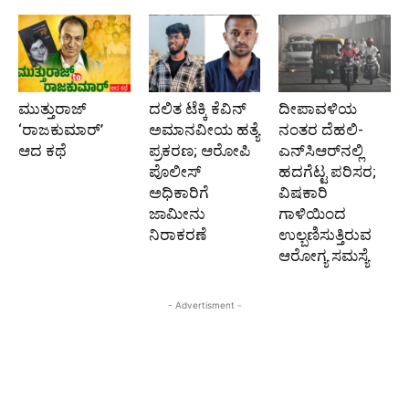
ಮುತ್ತುರಾಜ್
ದಲಿತ ಟೆಕ್ಕಿ ಕೆವಿನ್
ದೀಪಾವಳಿಯ
‘ರಾಜಕುಮಾರ್‍’
ಅಮಾನವೀಯ ಹತ್ಯೆ
ನಂತರ ದೆಹಲಿ-
ಆದ ಕಥೆ
ಪ್ರಕರಣ; ಆರೋಪಿ
ಎನ್‌ಸಿಆರ್‌ನಲ್ಲಿ
ಪೊಲೀಸ್‌
ಹದಗೆಟ್ಟ ಪರಿಸರ;
ಅಧಿಕಾರಿಗೆ
ವಿಷಕಾರಿ
ಜಾಮೀನು
ಗಾಳಿಯಿಂದ
ನಿರಾಕರಣೆ
ಉಲ್ಬಣಿಸುತ್ತಿರುವ
ಆರೋಗ್ಯ ಸಮಸ್ಯೆ
- Advertisment -