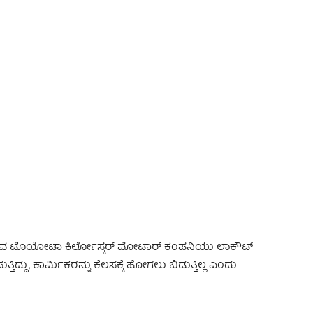
 Advertisement -
ಲಿರುವ ಟೊಯೋಟಾ ಕಿರ್ಲೋಸ್ಕರ್ ಮೋಟಾರ್ ಕಂಪನಿಯು ಲಾಕೌಟ್‌
ತಿದ್ದು, ಕಾರ್ಮಿಕರನ್ನು ಕೆಲಸಕ್ಕೆ ಹೋಗಲು ಬಿಡುತ್ತಿಲ್ಲ ಎಂದು