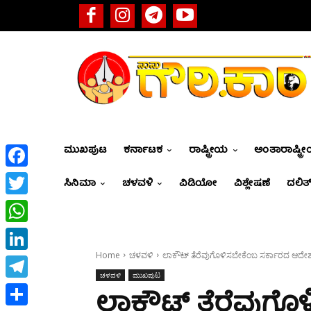
ಮುಖಪುಟ
ಕರ್ನಾಟಕ
ರಾಷ್ಟ್ರೀಯ
ಅಂತಾರಾಷ್ಟ್ರ
Facebook
ಸಿನಿಮಾ
ಚಳವಳಿ
ವಿಡಿಯೋ
ವಿಶ್ಲೇಷಣೆ
ದಲಿತ್
Twitter
WhatsApp
Home
ಚಳವಳಿ
ಲಾಕೌಟ್‌ ತೆರೆವುಗೊಳಿಸಬೇಕೆಂಬ ಸರ್ಕಾರದ ಆದೇ
LinkedIn
ಚಳವಳಿ
ಮುಖಪುಟ
Telegram
ಲಾಕೌಟ್‌ ತೆರೆವುಗ