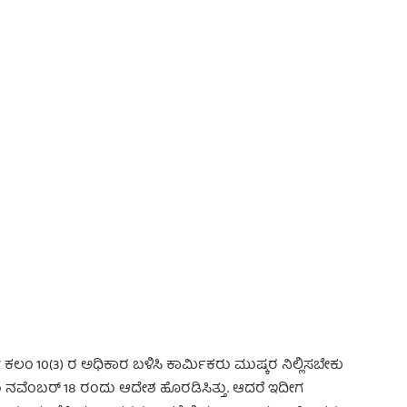
 ಕಲಂ 10(3) ರ ಅಧಿಕಾರ ಬಳಿಸಿ ಕಾರ್ಮಿಕರು ಮುಷ್ಕರ ನಿಲ್ಲಿಸಬೇಕು
ು ನವೆಂಬರ್‌ 18 ರಂದು ಆದೇಶ ಹೊರಡಿಸಿತ್ತು. ಆದರೆ ಇದೀಗ