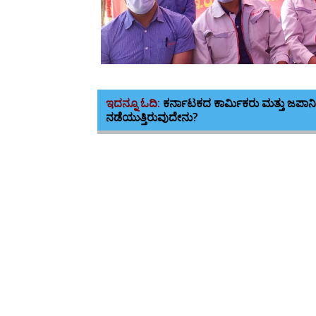
ಇದನ್ನೂ ಓದಿ:
ಕರ್ನಾಟಕದ ಕಾರ್ಮಿಕರು ಮತ್ತು ಜಪಾನ
ನಡೆಯುತ್ತಿರುವುದೇನು?