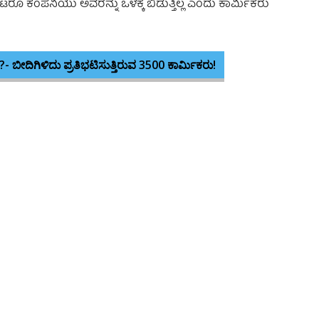
ೊರಟರೂ ಕಂಪೆನಿಯು ಅವರನ್ನು ಒಳಕ್ಕೆ ಬಿಡುತ್ತಿಲ್ಲ ಎಂದು ಕಾರ್ಮಿಕರು
ಬೀದಿಗಿಳಿದು ಪ್ರತಿಭಟಿಸುತ್ತಿರುವ 3500 ಕಾರ್ಮಿಕರು!