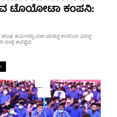
ತಿರುವ ಟೊಯೋಟಾ ಕಂಪನಿ:
್ಕೆ ಹಲವು ಕಾರ್ಮಿರನ್ನು ವಜಾ ಮಾಡಿದ್ದ ಕಂಪೆನಿಯ ವಿರುದ್ಧ
ನಕ್ಕೆ ಕಾಲಿಟ್ಟಿದೆ.
X