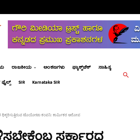
ೀಯ
ರಾಜಕೀಯ
ಅಂಕಣಗಳು
ಫ್ಯಾಕ್ಟ್‌ಚೆಕ್
ಸಾಹಿತ್ಯ
 ಫೈಲ್ಸ್
SIR
Karnataka SIR
ಶ ಧಿಕ್ಕರಿಸುತ್ತಿರುವ ಟೊಯೋಟಾ ಕಂಪನಿ: ಕಾರ್ಮಿಕರ ಆರೋಪ
ೊಳಿಸಬೇಕೆಂಬ ಸರ್ಕಾರದ