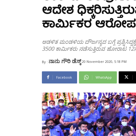
Share
ಆದೇಶ ಧಿಕ್ಕರಿಸುತ್
ಕಾರ್ಮಿಕರ ಆರೋಪ
ಆಡಳಿತ ಮಂಡಳಿಯ ದೌರ್ಜನ್ಯದ ಬಗ್ಗೆ ಪ್ರಶ್ನಿಸಿದ್ದಕ
3500 ಕಾರ್ಮಿಕರು ನಡೆಸುತ್ತಿರುವ ಹೋರಾಟ 12ನೇ ದಿ
ನಾನು ಗೌರಿ ಡೆಸ್ಕ್
20 November 2020, 5:18 PM
By :
Facebook
WhatsApp