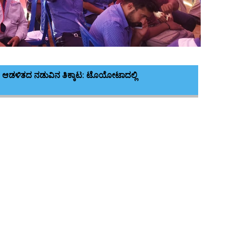
ಿ ಆಡಳಿತದ ನಡುವಿನ ತಿಕ್ಕಾಟ: ಟೊಯೋಟಾದಲ್ಲಿ