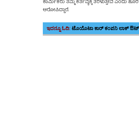
ಕಾರ್ಮಿಕರು ತಮ್ಮ ಕರ್ತವ್ಯಕ್ಕೆ ತೆರಳುತ್ತೇವೆ ಎಂದು ಹ
ಆರೋಪಿದ್ದಾರೆ.
ಇದನ್ನೂ ಓದಿ:
ಟೊಯೊಟಾ ಕಾರ್ ಕಂಪನಿ ಲಾಕ್‌ ಔಟ್?- 