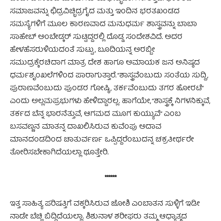
ಸಮಾಜವನ್ನು ಛಿದ್ರವಿಚ್ಛಿದ್ರಗೈದ ಮತ್ತು ಇಂದಿನ ಭರತಖಂಡದ
ಸಮಸ್ಯೆಗಳಿಗೆ ಮೂಲ ಕಾರಣವಾದ ಮನುಧರ್ಮ ಶಾಸ್ತ್ರವನ್ನು ಬಾಬಾ
ಸಾಹೇಬ್ ಅಂಬೇಡ್ಕರ್ ಸುಟ್ಟಿದ್ದರಲ್ಲಿ ದೊಡ್ಡ ಸಂದೇಶವಿದೆ. ಅದರ
ಹೇಳಹೆಸರುಳಿಯದಂತೆ ಸುಟ್ಟು, ಬೂದಿಯನ್ನ ಅರಬ್ಬೀ
ಸಮುದ್ರಕ್ಕೆರಚಿದಾಗ ಮಾತ್ರ ದೇಶ ಹಾಗೂ ಅಮಾಯಕ ಜನ ಅನಿಷ್ಠದ
ಧರ್ಮಶೃಂಖಲೆಗಳಿಂದ ಪಾರಾಗುತ್ತಾರೆ. “ಶಾಸ್ತ್ರವೆಂಬುದು ಸಂತೆಯ ಸುದ್ದಿ,
ಪುರಾಣವೆಂಬುದು ಪುಂಡರ ಗೋಷ್ಠಿ, ತರ್ಕವೆಂಬುದು ತಗರ ಹೋರಟೆ”
ಎಂದು ಅಲ್ಲಮಪ್ರಭುಗಳು ಹೇಳಿದ್ದಾರಲ್ಲ. ಹಾಗೆಯೇ, “ಶಾಸ್ತ್ರಕ್ಕೆ ನಿಗಳನಿಕ್ಕುವೆ,
ತರ್ಕದ ಬೆನ್ನ ಭಾರನೆತ್ತುವೆ, ಆಗಮದ ಮೂಗ ಕುಯ್ಯುವೆ” ಎಂಬ
ಬಸವಣ್ಣನ ಮಾತನ್ನ ದಾಖಲಿಸಿರುವ ಕುವೆಂಪು ಅದಾವ
ಮಾನದಂಡದಿಂದ ಚಾತುರ್ವರ್ಣ ಒಪ್ಪಿದ್ದರೆಂಬುದನ್ನ ಚಕ್ರತೀರ್ಥರೇ
ತೋರಿಸಬೇಕಾಗಿದೆಯಲ್ಲಾ ಥೂತ್ತೇರಿ.
******
ಇತ್ತ ಸಾಹಿತ್ಯ ಪರಿಷತ್ತಿಗೆ ವಕ್ಕರಿಸಿರುವ ಜೋಶಿ ಎಂಬಾತನ ಸುಳ್ಳಿಗೆ ಇಡೀ
ನಾಡೇ ಬೆಚ್ಚಿ ಬಿದ್ದಿದೆಯಲ್ಲಾ. ಶಿಶುನಾಳ ಶರೀಫರು ತಮ್ಮ ಆಧ್ಯಾತ್ಮದ