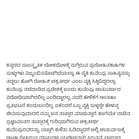
- Advertisement -
ಕನ್ನಡದ ಸಾಂಸ್ಕೃತಿಕ ಲೋಕದೊಳಕ್ಕೆ ನುಗ್ಗಿರುವ ಪುರೋಹಿತಶಾಹಿಗಳ
ಸುಳ್ಳುಗಳು ವಿಜೃಂಭಿಸತೊಡಗಿದೆಯಲ್ಲಾ. ಈ ಪೈಕಿ ಕುವೆಂಪು ಸಾಹಿತ್ಯವನ್ನು
’ತಿದ್ದಲು’ ಹೋಗಿ ರೋಹಿತ್ ಚಕ್ರತೀರ್ಥ ಎಂಬ ವ್ಯಕ್ತಿ ಸಿಕ್ಕಿಬಿದ್ದರಲ್ಲಾ.
ಕುವೆಂಪು ನಡೆದಾಡಿದ ಪ್ರದೇಶಕ್ಕೆ ಬಂದು ಕುವೆಂಪು ಚಾತುವರ್ಣದ
ವಿರೋಧಿಯಾಗಿರಲಿಲ್ಲ ಎಂದಿದ್ದಾರಲ್ಲ. ಸದರಿ ಹೇಳಿಕೆಗೆ ಅಂತಹಾ
ಪ್ರತಿಭಟನೆ ಕಂಡುಬಂದಿಲ್ಲ. ಏಕೆಂದರೆ ಒಬ್ಬ ವ್ಯಕ್ತಿ ಸುಳ್ಳನ್ನೇ ಹೇಳುತ್ತ
ಜೀವಿಸುವುದಾದರೆ ನಮ್ಮ ಜನ ತಾತ್ಸಾರ ಮಾಡುತ್ತಾರೆ. ಹಾಗೆಯೇ ನಾಡಿನ
ಪ್ರಜ್ಞಾವಂತರ ತಾತ್ಸಾರಕ್ಕೆ ಗುರಿಯಾಗಿರುವ ಚಕ್ರತೀರ್ಥ
ಕುವೆಂಪುರವರನ್ನು, ಪಟ್ಟಾಗಿ ಕುಳಿತು ಓದಿದ್ದಾದರೆ ಅಲ್ಲಿ ಚಾತುರ್ವಣಕ್ಕೆ
ಚಾಟೀ ಬೀಸಿರುವ ಮಾತುಗಳು ಯಥೇಚ್ಛವಾಗಿ ಸಿಗುತ್ತವೆ. ಭಾರತದ