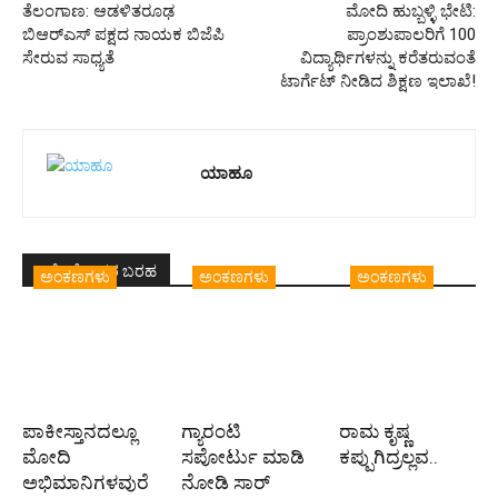
ತೆಲಂಗಾಣ: ಆಡಳಿತರೂಢ
ಮೋದಿ ಹುಬ್ಬಳ್ಳಿ ಭೇಟಿ:
ಬಿಆರ್‌ಎಸ್‌‌ ಪಕ್ಷದ ನಾಯಕ ಬಿಜೆಪಿ
ಪ್ರಾಂಶುಪಾಲರಿಗೆ 100
ಸೇರುವ ಸಾಧ್ಯತೆ
ವಿದ್ಯಾರ್ಥಿಗಳನ್ನು ಕರೆತರುವಂತೆ
ಟಾರ್ಗೆಟ್‌ ನೀಡಿದ ಶಿಕ್ಷಣ ಇಲಾಖೆ!
ಯಾಹೂ
ಇದೇ ಲೇಖಕರ ಬರಹ
ಅಂಕಣಗಳು
ಅಂಕಣಗಳು
ಅಂಕಣಗಳು
ಪಾಕೀಸ್ತಾನದಲ್ಲೂ
ಗ್ಯಾರಂಟಿ
ರಾಮ ಕೃಷ್ಣ
ಮೋದಿ
ಸಪೋರ್ಟು ಮಾಡಿ
ಕಪ್ಪುಗಿದ್ರಲ್ಲವ..
ಅಭಿಮಾನಿಗಳವುರೆ
ನೋಡಿ ಸಾರ್