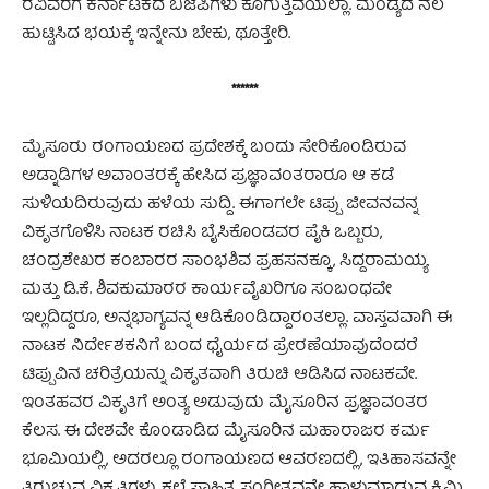
ರವಿವರೆಗೆ ಕರ್ನಾಟಕದ ಬಿಜೆಪಿಗಳು ಕೂಗುತ್ತಿವೆಯಲ್ಲಾ. ಮಂಡ್ಯದ ನೆಲ
ಹುಟ್ಟಿಸಿದ ಭಯಕ್ಕೆ ಇನ್ನೇನು ಬೇಕು, ಥೂತ್ತೇರಿ.
******
ಮೈಸೂರು ರಂಗಾಯಣದ ಪ್ರದೇಶಕ್ಕೆ ಬಂದು ಸೇರಿಕೊಂಡಿರುವ
ಅಡ್ನಾಡಿಗಳ ಅವಾಂತರಕ್ಕೆ ಹೇಸಿದ ಪ್ರಜ್ಞಾವಂತರಾರೂ ಆ ಕಡೆ
ಸುಳಿಯದಿರುವುದು ಹಳೆಯ ಸುದ್ದಿ. ಈಗಾಗಲೇ ಟಿಪ್ಪು ಜೀವನವನ್ನ
ವಿಕೃತಗೊಳಿಸಿ ನಾಟಕ ರಚಿಸಿ ಬೈಸಿಕೊಂಡವರ ಪೈಕಿ ಒಬ್ಬರು,
ಚಂದ್ರಶೇಖರ ಕಂಬಾರರ ಸಾಂಭಶಿವ ಪ್ರಹಸನಕ್ಕೂ, ಸಿದ್ದರಾಮಯ್ಯ
ಮತ್ತು ಡಿ.ಕೆ. ಶಿವಕುಮಾರರ ಕಾರ್ಯವೈಖರಿಗೂ ಸಂಬಂಧವೇ
ಇಲ್ಲದಿದ್ದರೂ, ಅನ್ನಭಾಗ್ಯವನ್ನ ಆಡಿಕೊಂಡಿದ್ದಾರಂತಲ್ಲಾ. ವಾಸ್ತವವಾಗಿ ಈ
ನಾಟಕ ನಿರ್ದೇಶಕನಿಗೆ ಬಂದ ಧೈರ್ಯದ ಪ್ರೇರಣೆಯಾವುದೆಂದರೆ
ಟಿಪ್ಪುವಿನ ಚರಿತ್ರೆಯನ್ನು ವಿಕೃತವಾಗಿ ತಿರುಚಿ ಆಡಿಸಿದ ನಾಟಕವೇ.
ಇಂತಹವರ ವಿಕೃತಿಗೆ ಅಂತ್ಯ ಅಡುವುದು ಮೈಸೂರಿನ ಪ್ರಜ್ಞಾವಂತರ
ಕೆಲಸ. ಈ ದೇಶವೇ ಕೊಂಡಾಡಿದ ಮೈಸೂರಿನ ಮಹಾರಾಜರ ಕರ್ಮ
ಭೂಮಿಯಲ್ಲಿ, ಅದರಲ್ಲೂ ರಂಗಾಯಣದ ಆವರಣದಲ್ಲಿ, ಇತಿಹಾಸವನ್ನೇ