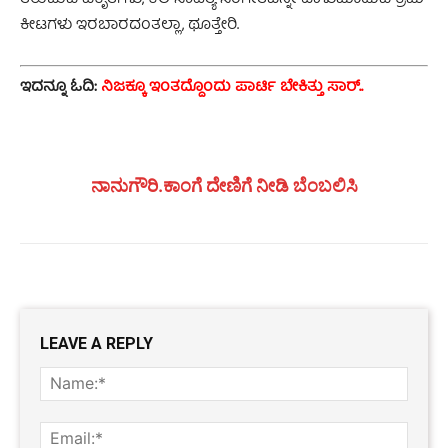
ತಿರುಚುವ ವಿಕೃತಿಗಳು, ಕಲೆ ಸಾಹಿತ್ಯ ಸಂಗೀತವನ್ನೇ ಹಾಳುಮಾಡುವ ಕ್ರಿಮಿ
ಕೀಟಗಳು ಇರಬಾರದಂತಲ್ಲಾ, ಥೂತ್ತೇರಿ.
ಇದನ್ನೂ ಓದಿ:
ನಿಜಕ್ಕೂ ಇಂತದ್ದೊಂದು ಪಾರ್ಟಿ ಬೇಕಿತ್ತು ಸಾರ್..
ನಾನುಗೌರಿ.ಕಾಂಗೆ ದೇಣಿಗೆ ನೀಡಿ ಬೆಂಬಲಿಸಿ
LEAVE A REPLY
Name
Email: